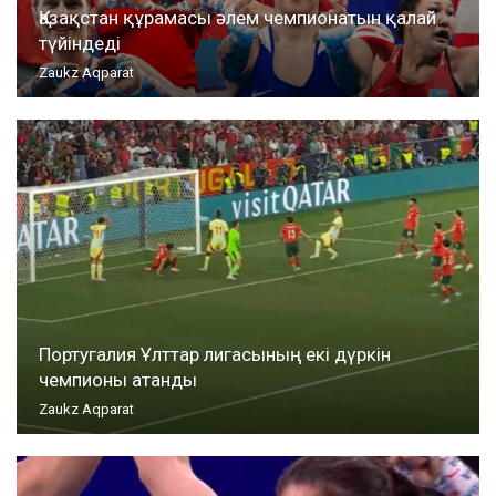
Қазақстан құрамасы әлем чемпионатын қалай
түйіндеді
Zaukz Aqparat
Португалия Ұлттар лигасының екі дүркін
чемпионы атанды
Zaukz Aqparat