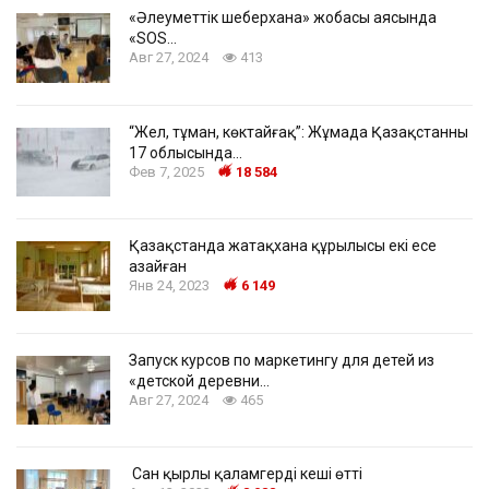
«Әлеуметтік шеберхана» жобасы аясында
«SOS…
Авг 27, 2024
413
“Жел, тұман, көктайғақ”: Жұмада Қазақстанның
17 облысында…
Фев 7, 2025
18 584
Қазақстанда жатақхана құрылысы екі есе
азайған
Янв 24, 2023
6 149
Запуск курсов по маркетингу для детей из
«детской деревни…
Авг 27, 2024
465
Сан қырлы қаламгердің кеші өтті