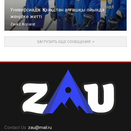
Универсиада: Қазақстан алғашқы ойында
жеңіске жетті
Zaukz Aqparat
ЗАГРУЗИТЬ ЕЩЕ СООБЩЕНИЯ
Contact Us:
zau@mail.ru