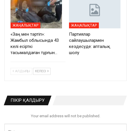
ЖАҢАЛЫҚТАР
ЖАҢАЛЫҚТАР
«Заң мен тәртіп»:
Партиялар
Жамбыл облысында 43
сайлаушылармен
келі есірткі
кездесуде: апталық
тасымалдаған тұрғын…
шолу
АЛДЫҢҒЫ
КЕЛЕСІ
ПІКІР ҚАЛДЫРУ
Your email address will not be published.