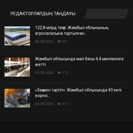
РЕДАКТОРЛАРДЫҢ ТАҢДАУЫ
122,8 млрд теңге: Жамбыл облысының
агросаласына тартылған…
06.08.2026
95
Жамбыл облысында мал басы 4,4 миллионға
жетті
05.08.2026
112
«Заң мен тәртіп»: Жамбыл облысында 43 келі
есірткі…
04.08.2026
111