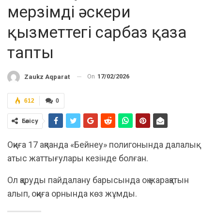
мерзімді әскери
қызметтегі сарбаз қаза
тапты
On
17/02/2026
Zaukz Aqparat
612
0
Бөлісу
Оқиға 17 ақпанда «Бейнеу» полигонында далалық
атыс жаттығулары кезінде болған.
Ол қаруды пайдалану барысында оқ жарақатын
алып, оқиға орнында көз жұмды.