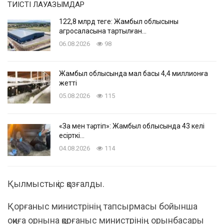
ТИІСТІ ЛАУАЗЫМДАР
122,8 млрд теңге: Жамбыл облысының
агросаласына тартылған…
06.08.2026
98
Жамбыл облысында мал басы 4,4 миллионға
жетті
05.08.2026
115
«Заң мен тәртіп»: Жамбыл облысында 43 келі
есірткі…
04.08.2026
114
Қылмыстық іс қозғалды.
Қорғаныс министрінің тапсырмасы бойынша
оқиға орнына қорғаныс министрінің орынбасары