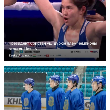
Президент бокстан үш дүркін әлем чемпионы
атанған Назым…
Zaukz Aqparat