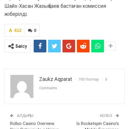
Шайх-Хасан Жазықбаев бастаған комиссия
жіберілді.
612
0
Бөлісу
Zaukz Aqparat
705 Посттар
0
Comments
АЛДЫҢҒЫ
КЕЛЕСІ
Rollxo Casino Overview:
Is Rocketspin Casino’s