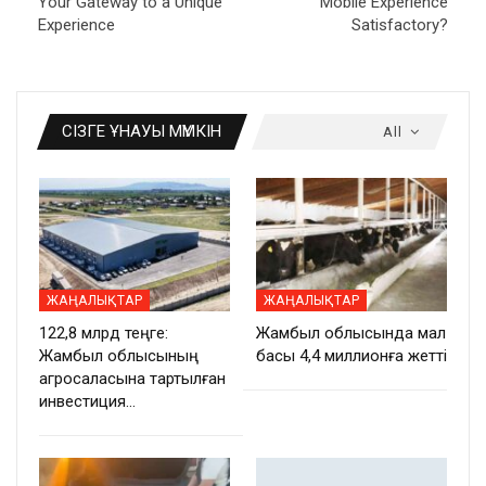
Your Gateway to a Unique
Mobile Experience
Experience
Satisfactory?
СІЗГЕ ҰНАУЫ МҮМКІН
All
ЖАҢАЛЫҚТАР
ЖАҢАЛЫҚТАР
122,8 млрд теңге:
Жамбыл облысында мал
Жамбыл облысының
басы 4,4 миллионға жетті
агросаласына тартылған
инвестиция…