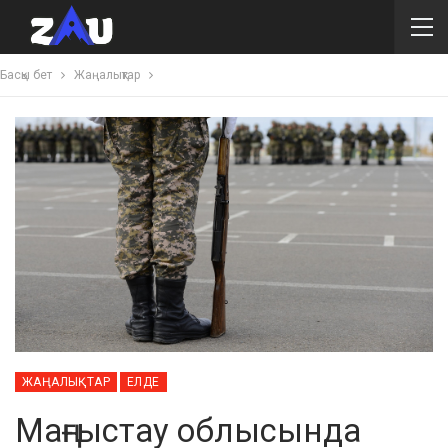
Басқы бет
Жаңалықтар
ЖАҢАЛЫҚТАР
ЕЛДЕ
Маңғыстау облысында