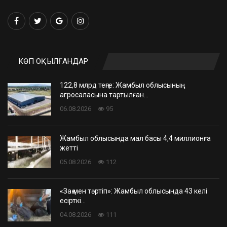
КӨП ОҚЫЛҒАНДАР
122,8 млрд теңге: Жамбыл облысының
агросаласына тартылған…
06.08.2026
95
Жамбыл облысында мал басы 4,4 миллионға
жетті
05.08.2026
112
«Заң мен тәртіп»: Жамбыл облысында 43 келі
есірткі…
04.08.2026
111