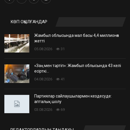
КӨП ОҚЫЛҒАНДАР
Жамбыл облысында мал басы 4,4 миллионға
жетті
05.08.2026
31
«Заң мен тәртіп»: Жамбыл облысында 43 келі
есірткі…
04.08.2026
41
Партиялар сайлаушылармен кездесуде:
апталық шолу
03.08.2026
69
РЕДАКТОРЛАРДЫҢ ТАҢДАУЫ