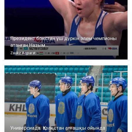
Президент бокстан үш дүркін әлем чемпионы
атанған Назым…
Zaukz Aqparat
Универсиада: Қазақстан алғашқы ойында