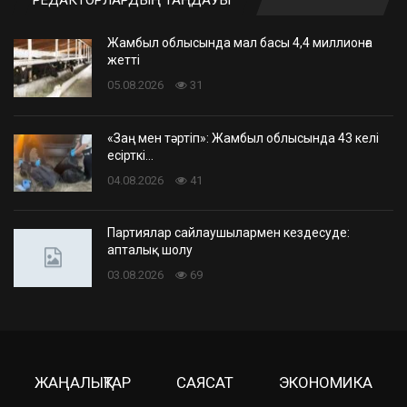
Жамбыл облысында мал басы 4,4 миллионға
жетті
05.08.2026
31
«Заң мен тәртіп»: Жамбыл облысында 43 келі
есірткі…
04.08.2026
41
Партиялар сайлаушылармен кездесуде:
апталық шолу
03.08.2026
69
ЖАҢАЛЫҚТАР
САЯСАТ
ЭКОНОМИКА