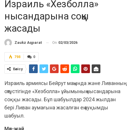
Израиль «Хезболла»
нысандарына соққы
жасады
On
02/03/2026
Zaukz Aqparat
798
0
Бөлісу
Израиль армиясы Бейрут маңында және Ливанның
оңтүстігінде «Хезболла» ұйымының нысандарына
соққы жасады. Бұл шабуылдар 2024 жылдан
бері Ливан аумағына жасалған ең ауқымды
шабуыл.
Мән-жай