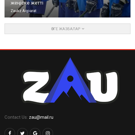
жеңіске жетті
Zaukz Aqparat
ӨЗГЕ ЖАЗБАЛАР
Contact Us:
zau@mail.ru