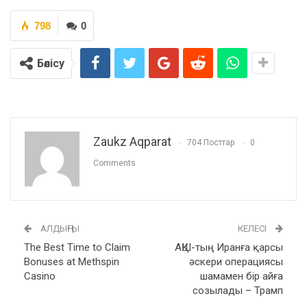
798
0
Бөлісу
Zaukz Aqparat
704 Посттар
0
Comments
АЛДЫҢҒЫ
КЕЛЕСІ
The Best Time to Claim
АҚШ-тың Иранға қарсы
Bonuses at Methspin
әскери операциясы
Casino
шамамен бір айға
созылады – Трамп