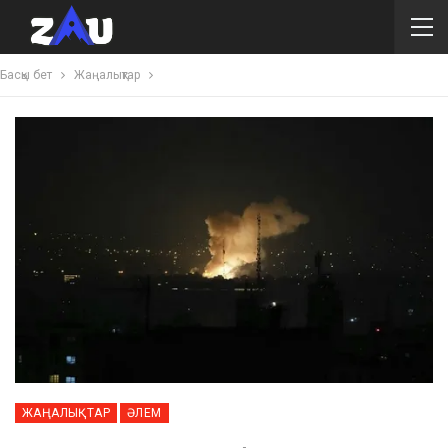
Басқы бет
Жаңалықтар
ЖАҢАЛЫҚТАР
ӘЛЕМ