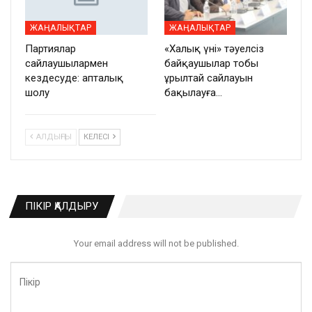
ЖАҢАЛЫҚТАР
ЖАҢАЛЫҚТАР
Партиялар
«Халық үні» тәуелсіз
сайлаушылармен
байқаушылар тобы
кездесуде: апталық
Құрылтай сайлауын
шолу
бақылауға…
АЛДЫҢҒЫ
КЕЛЕСІ
ПІКІР ҚАЛДЫРУ
Your email address will not be published.