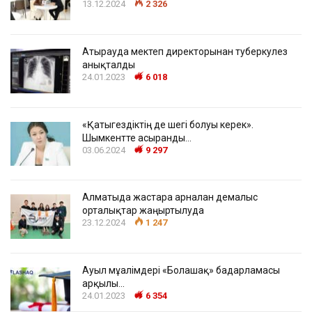
13.12.2024
2 326
Атырауда мектеп директорынан туберкулез
анықталды
24.01.2023
6 018
«Қатыгездіктің де шегі болуы керек».
Шымкентте асыранды…
03.06.2024
9 297
Алматыда жастарға арналған демалыс
орталықтар жаңғыртылуда
23.12.2024
1 247
Ауыл мұғалімдері «Болашақ» бағдарламасы
арқылы…
24.01.2023
6 354