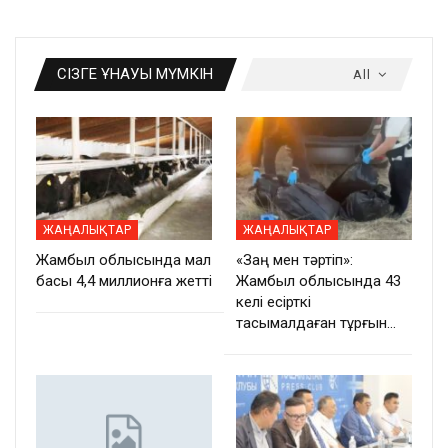
СІЗГЕ ҰНАУЫ МҮМКІН
All
ЖАҢАЛЫҚТАР
ЖАҢАЛЫҚТАР
Жамбыл облысында мал
«Заң мен тәртіп»:
басы 4,4 миллионға жетті
Жамбыл облысында 43
келі есірткі
тасымалдаған тұрғын…