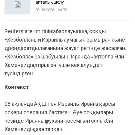
апталық шолу
03.08.2026
70
Reuters агенттігінің хабарлауынша, соққы
«Хезболланың» Израиль аумағын зымыран және
дрондаратқылағанына жауап ретінде жасалған.
«Хезболла» өз шабуылын Иранда «аятолла Әли
Хаменеидіңөлтірілгені үшін кек алу» деп
түсіндірген.
Контекст
28 ақпанда АҚШ пен Израиль Иранға қарсы
әскери операция бастаған. Әуе соққылары
кезінде Иранның рухани көсемі аятолла Әли
Хаменеидің қаза тапқан.