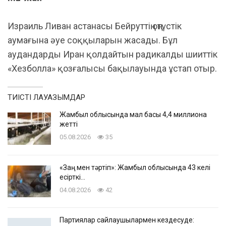
Израиль Ливан астанасы Бейруттің оңтүстік
аумағына әуе соққыларын жасады. Бұл
аудандарды Иран қолдайтын радикалды шииттік
«Хезболла» қозғалысы бақылауында ұстап отыр.
ТИІСТІ ЛАУАЗЫМДАР
Жамбыл облысында мал басы 4,4 миллионға
жетті
05.08.2026
35
«Заң мен тәртіп»: Жамбыл облысында 43 келі
есірткі…
04.08.2026
42
Партиялар сайлаушылармен кездесуде: