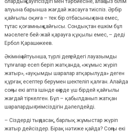
олардың қауіпсіздігі мен тәрбиесіне, алаңсыз білім
алуына барынша жағдай жасауға тиіспіз. Әрбір
қайғылы оқиға – тек бір отбасының ғана емес,
тұтас қоғамның қайғысы. Сондықтан ешкім бұл
мәселеге бей-жай қарауға құқылы емес, – деді
Ербол Қарашөкеев.
Әкімнің айтуынша, түрлі деңгейдегі лауазымды
тұлғалар есеп беріп жатқанда, «жұмыс жүріп
жатыр», «ауқымды шаралар атқарылуда» деген
құрғақ есептер берумен шектеліп қалған. Алайда
соңғы екі апта ішінде өңірде үш бірдей қайғылы
жағдай тіркелген. Бұл – қабылданып жатқан
шаралардың тиімсіздігін дәлелдейді.
– Сіздерді тыңдасақ, барлық жұмыстар жүріп
жатыр дейсіздер. Бірақ нәтиже қайда? Соңғы екі