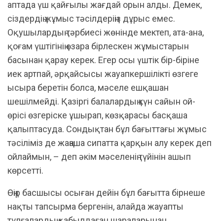
аптада үш қайғылы жағдай орын алды. Демек,
сіздердің жұмыс тәсілдеріңіз дұрыс емес.
Оқушылардың тәрбиесі жөнінде мектеп, ата-ана,
қоғам үштігінің өзара бірлескен жұмыстарын
басынан қарау керек. Егер осы үштік бір-біріне
иек артпай, әрқайсысы жауапкершілікті өзгеге
ысыра беретін болса, мәселе ешқашан
шешілмейді. Қазіргі балалардың күн сайын ой-
өрісі өзгеріске ұшырап, көзқарасы басқаша
қалыптасуда. Сондықтан бұл бағыттағы жұмыс
тәсіліміз де жаңаша сипатта қарқын алу керек деп
ойлаймын, – деп әкім мәселенің түйінін ашып
көрсетті.
Өңір басшысы осыған дейін бұл бағытта бірнеше
нақты тапсырма бергенін, алайда жауапты
тұлғалардың қабылдаған шараларынан