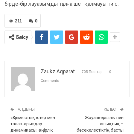
бірде-бір лауазымды тұлға шет қалмауы тиіс.
211
0
Бөлісу
Zaukz Aqparat
705 Посттар
0
Comments
АЛДЫҢҒЫ
КЕЛЕСІ
«Қылмыстық істер мен
Жауапкершілік пен
талап-арыздар
ашықтық –
динамикасы: өңірлік
бәсекелестіктің басты