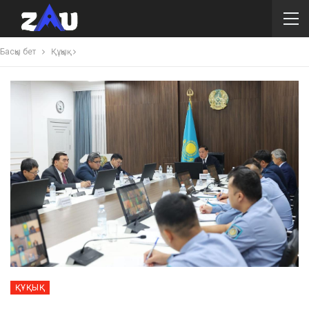
Басқы бет
Құқық
ҚҰҚЫҚ