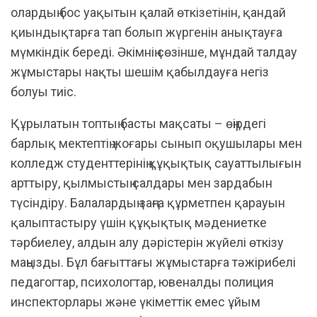
олардың бос уақытын қалай өткізетінін, қандай
қиындықтарға тап болып жүргенін анықтауға
мүмкіндік береді. Әкімнің сөзінше, мұндай талдау
жұмыстары нақты шешім қабылдауға негіз
болуы тиіс.
Құрылатын топтың басты мақсаты – өңірдегі
барлық мектептің жоғары сынып оқушылары мен
колледж студенттерінің құқықтық сауаттылығын
арттыру, қылмыстың салдары мен зардабын
түсіндіру. Балалардың заңға құрметпен қарауын
қалыптастыру үшін құқықтық мәдениетке
тәрбиелеу, алдын алу дәрістерін жүйелі өткізу
маңызды. Бұл бағыттағы жұмыстарға тәжірибелі
педагогтар, психологтар, ювеналды полиция
инспекторлары және үкіметтік емес ұйым