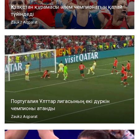
Қазақстан құрамасы әлем чемпионатын қалай
түйіндеді
Zaukz Aqparat
Португалия Ұлттар лигасының екі дүркін
чемпионы атанды
Zaukz Aqparat