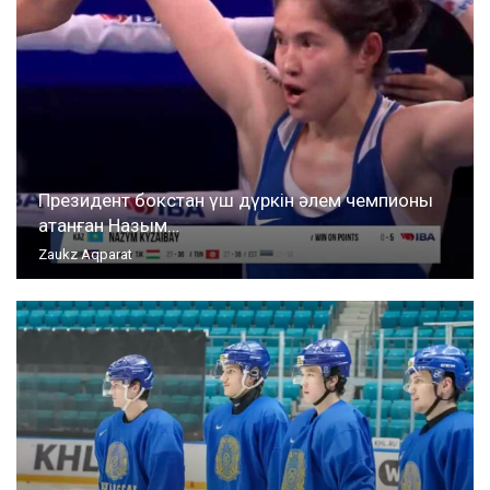
Президент бокстан үш дүркін әлем чемпионы
атанған Назым…
Zaukz Aqparat