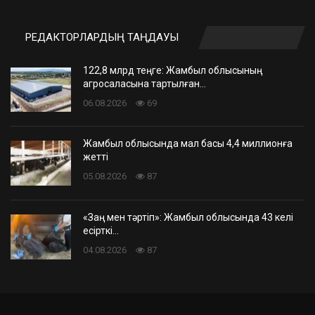
РЕДАКТОРЛАРДЫҢ ТАҢДАУЫ
122,8 млрд теңге: Жамбыл облысының
агросаласына тартылған…
06.08.2026
69
Жамбыл облысында мал басы 4,4 миллионға
жетті
05.08.2026
87
«Заң мен тәртіп»: Жамбыл облысында 43 келі
есірткі…
04.08.2026
87