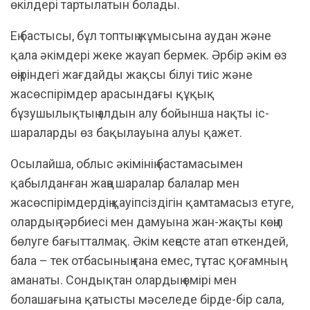
өкілдері тартылатын болады.
Ең бастысы, бұл топтың жұмысына аудан және
қала әкімдері жеке жауап бермек. Әрбір әкім өз
өңіріндегі жағдайды жақсы білуі тиіс және
жасөспірімдер арасындағы құқық
бұзушылықтың алдын алу бойынша нақты іс-
шараларды өз бақылауына алуы қажет.
Осылайша, облыс әкімінің бастамасымен
қабылданған жаңа шаралар балалар мен
жасөспірімдердің қауіпсіздігін қамтамасыз етуге,
олардың тәрбиесі мен дамуына жан-жақты көңіл
бөлуге бағытталмақ. Әкім кеңесте атап өткендей,
бала – тек отбасының ғана емес, тұтас қоғамның
аманаты. Сондықтан олардың өмірі мен
болашағына қатысты мәселеде бірде-бір сала,