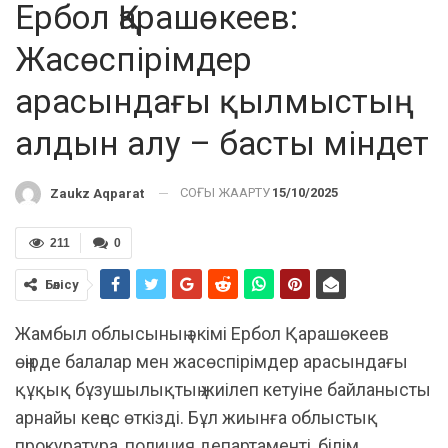
Ербол Қарашөкеев:
Жасөспірімдер
арасындағы қылмыстың
алдын алу – басты міндет
СОҢҒЫ ЖАҢАРТУ
15/10/2025
Zaukz Aqparat
211
0
Бөлісу
Жамбыл облысының әкімі Ербол Қарашөкеев
өңірде балалар мен жасөспірімдер арасындағы
құқық бұзушылықтың жиілеп кетуіне байланысты
арнайы кеңес өткізді. Бұл жиынға облыстық
прокуратура, полиция департаменті, білім