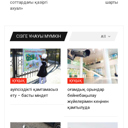
соттардағы қазіргі
шарты
ахуал»
СІЗГЕ ҰНАУЫ МҮМКІН
All
ҚҰҚЫҚ
ҚҰҚЫҚ
Қауіпсіздікті қамтамасыз
Қоғамдық орындар
ету – басты міндет
бейнебақылау
жүйелерімен кеңінен
қамтылуда