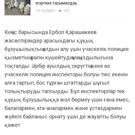
есірткіні тасымалдау…
15.10.2025
157
Кеңес барысында Ербол Қарашөкеев
жасөспірімдер арасындағы құқық
бұзушылықтың алдын алу үшін учаскелік полиция
қызметінің рөлін күшейтудің маңыздылығына
тоқталды. Әрбір ауылдық округтің жеке өз
учаскелік полиция инспекторы болуы тиіс екенін
алға тартып, бос тұрған штаттарды шұғыл
толықтыруды тапсырды. Бұл инспекторлар тек
құқық бұзушылыққа жол бермеу үшін ғана емес,
балалармен, ата-аналармен және ұстаздармен
жүйелі байланыс орнату үшін де жауапты болуы
қажет.