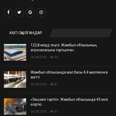
КӨП ОҚЫЛҒАНДАР
122,8 млрд теңге: Жамбыл облысының
агросаласына тартылған…
06.08.2026
69
Жамбыл облысында мал басы 4,4 миллионға
жетті
05.08.2026
87
«Заң мен тәртіп»: Жамбыл облысында 43 келі
есірткі…
04.08.2026
87