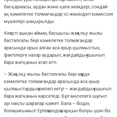
басқармасы, аудан және қала әкімдері, сондай-
ақ кәмелетке толмағандар ісі жөніндегі комиссия
мүшелері шақырылды.
Кеңесті ашқан аймақ басшысы жаңа оқу жылы
басталғалы бері кәмелетке толмағандар
арасында орын алған аса ауыр қылмыстық
фактілерге назар аударып, жағдайдың ушығып
бара жатқанын атап өтті.
– Жаңа оқу жылы басталғалы бері өңірде
кәмелетке толмағандар арасында аса ауыр
қылмыстардың жиілеп кетуі – жағдайдың ушығып
бара жатқанын көрсетеді. Бұл мәселеге шұғыл
әрі нақты шаралар қажет. Бала – біздің
болашағымыз! Ертеңіміздің жарқын болуы үшін біз