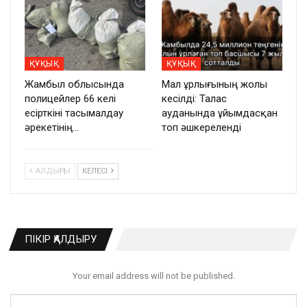
ҚҰҚЫҚ
ҚҰҚЫҚ
Жамбыл облысында
Мал ұрлығының жолы
полицейлер 66 келі
кесілді: Талас
есірткіні тасымалдау
ауданында ұйымдасқан
әрекетінің…
топ әшкереленді
АЛДЫҢҒЫ
КЕЛЕСІ
ПІКІР ҚАЛДЫРУ
Your email address will not be published.