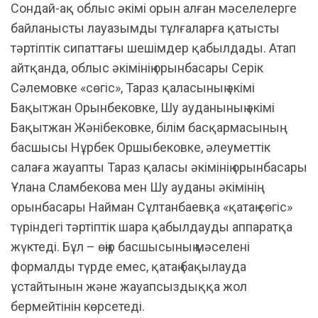
Сондай-ақ облыс әкімі орын алған мәселелерге
байланысты лауазымды тұлғаларға қатысты
тәртіптік сипаттағы шешімдер қабылдады. Атап
айтқанда, облыс әкімінің орынбасары Серік
Сәлемовке «сөгіс», Тараз қаласының әкімі
Бақытжан Орынбековке, Шу ауданының әкімі
Бақытжан Жәнібековке, білім басқармасының
басшысы Нұрбек Оршыбековке, әлеуметтік
салаға жауапты Тараз қаласы әкімінің орынбасары
Ұлана Сламбекова мен Шу ауданы әкімінің
орынбасары Найман Сұлтанбаевқа «қатаң сөгіс»
түріндегі тәртіптік шара қабылдауды аппаратқа
жүктеді. Бұл – өңір басшысының мәселені
формалды түрде емес, қатаң бақылауда
ұстайтынын және жауапсыздыққа жол
бермейтінін көрсетеді.