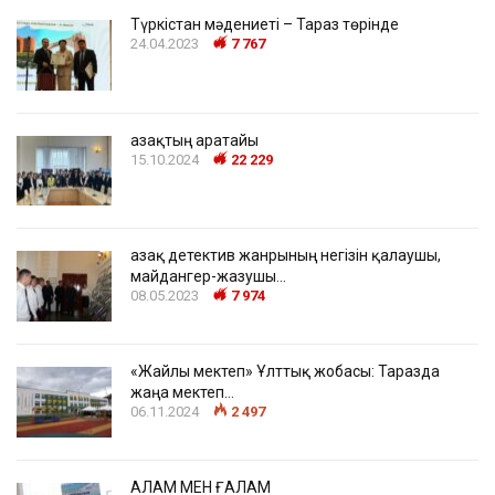
Түркістан мәдениеті – Тараз төрінде
24.04.2023
7 767
Қазақтың Қаратайы
15.10.2024
22 229
Қазақ детектив жанрының негізін қалаушы,
майдангер-жазушы…
08.05.2023
7 974
«Жайлы мектеп» Ұлттық жобасы: Таразда
жаңа мектеп…
06.11.2024
2 497
ҚАЛАМ МЕН ҒАЛАМ