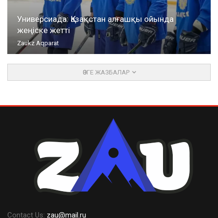
Универсиада: Қазақстан алғашқы ойында
жеңіске жетті
Zaukz Aqparat
ӨЗГЕ ЖАЗБАЛАР
Contact Us:
zau@mail.ru