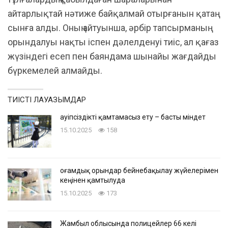
айтарлықтай нәтиже байқалмай отырғанын қатаң
сынға алды. Оның айтуынша, әрбір тапсырманың
орындалуы нақты іспен дәлелденуі тиіс, ал қағаз
жүзіндегі есеп пен баяндама шынайы жағдайды
бүркемелей алмайды.
ТИІСТІ ЛАУАЗЫМДАР
Қауіпсіздікті қамтамасыз ету – басты міндет
15.10.2025
158
Қоғамдық орындар бейнебақылау жүйелерімен
кеңінен қамтылуда
15.10.2025
173
Жамбыл облысында полицейлер 66 келі