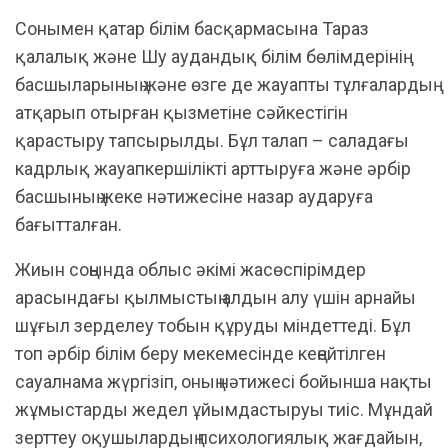
Сонымен қатар білім басқармасына Тараз
қалалық және Шу аудандық білім бөлімдерінің
басшыларының және өзге де жауапты тұлғалардың
атқарып отырған қызметіне сәйкестігін
қарастыру тапсырылды. Бұл талап – саладағы
кадрлық жауапкершілікті арттыруға және әрбір
басшының жеке нәтижесіне назар аударуға
бағытталған.
Жиын соңында облыс әкімі жасөспірімдер
арасындағы қылмыстың алдын алу үшін арнайы
шұғыл зерделеу тобын құруды міндеттеді. Бұл
топ әрбір білім беру мекемесінде кеңейтілген
сауалнама жүргізіп, оның нәтижесі бойынша нақты
жұмыстарды жедел ұйымдастыруы тиіс. Мұндай
зерттеу оқушылардың психологиялық жағдайын,