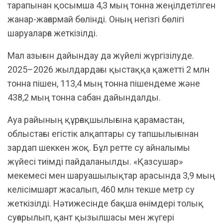
тарапынан қосымша 4,3 мың тонна жеңілдетілген
жанар-жағармай бөлінді. Оның негізгі бөлігі
шаруаларға жеткізілді.
Мал азығын дайындау да жүйелі жүргізілуде.
2025–2026 жылдардағы қыстаққа қажетті 2 млн
тонна пішен, 113,4 мың тонна пішендеме және
438,2 мың тонна сабан дайындалды.
Ауа райының құрғақшылығына қарамастан,
облыстағы егістік алқаптары су тапшылығынан
зардап шеккен жоқ. Бұл ретте су айналымы
жүйесі тиімді пайдаланылды. «Қазсушар»
мекемесі мен шаруашылықтар арасында 3,9 мың
келісімшарт жасалып, 460 млн текше метр су
жеткізілді. Нәтижесінде бақша өнімдері толық
суғарылып, қант қызылшасы мен жүгері