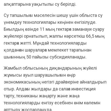
алқаптарына уақытылы су берілді.
Су тапшылығы мәселесін шешу үшін облыста су
үнемдеу технологиялары кеңінен енгізілуде.
Биылдың өзінде 11 мың гектарға заманауи суару
жүйелері орнатылып, жалпы көрсеткіш 66,5 мың
гектарға жетті. Мұндай технологияларды
қолданған шаруаларға мемлекет тарапынан
шығынның 50 пайызы субсидияланады.
Жамбыл облысының диқандарының жүйелі
жұмысы ауыл шаруашылығын өңір
экономикасының негізгі драйверіне айналдырып
отыр. Алдағы жылдары да салаға инвестиция
тарту, техниканы жаңарту және жаңа
технологияларды енгізу есебінен өнім көлемін
арттыру жоспарлануда.