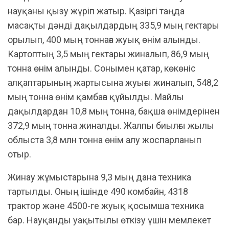
науқаны қызу жүріп жатыр. Қазіргі таңда
масақты дәнді дақылдардың 335,9 мың гектары
орылып, 400 мың тоннаға жуық өнім алынды.
Картоптың 3,5 мың гектары жиналып, 86,9 мың
тонна өнім алынды. Сонымен қатар, көкөніс
алқаптарының жартысына жуығы жиналып, 548,2
мың тонна өнім қамбаға құйылды. Майлы
дақылдардан 10,8 мың тонна, бақша өнімдерінен
372,9 мың тонна жиналды. Жалпы биылғы жылы
облыста 3,8 млн тонна өнім алу жоспарланып
отыр.
Жинау жұмыстарына 9,3 мың дана техника
тартылды. Оның ішінде 490 комбайн, 4318
трактор және 4500-ге жуық қосымша техника
бар. Науқанды уақытылы өткізу үшін мемлекет