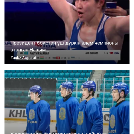
Президент бокстан үш дүркін әлем чемпионы
атанған Назым…
Zaukz Aqparat
Универсиада: Қазақстан алғашқы ойында