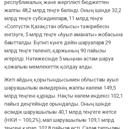
республикалық және жергілікті бюджеттен
жалпы 48,2 млрд теңге бөлінді. Оның ішінде 32,2
млрд теңге субсидияларға, 11 млрд теңге
«Солтүстік Қазақстан облысы» тәжірибесін
енгізуге, 5 млрд теңге «Ауыл аманаты» жобасына
бағытталды. Бүгінгі күнге дейін шаруаларға 29
млрд теңге төленіп, қаржының 90 пайызы
игерілді. Нәтижесінде 5 мыңнан астам шаруа
қожалығы мемлекеттік қолдау алды.
Жеті айдың қорытындысымен облыстағы ауыл
шаруашылығы өнімдерінің жалпы көлемі 149,5
млрд теңгені құрады. Нақты көлем индексі 102,1
пайыз деңгейінде орындалды. Оның ішінде
өсімдік шаруашылығы 40,1 млрд теңгеге жетсе
(НКИ – 100,2%), мал шаруашылығы 109,1 млрд
теңгені құрап, 102,8 пайызға өсті. Салаға тартылған