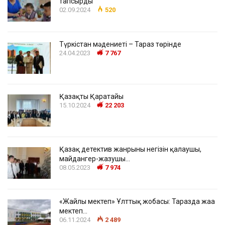
тапсырды
02.09.2024
520
Түркістан мәдениеті – Тараз төрінде
24.04.2023
7 767
Қазақтың Қаратайы
15.10.2024
22 203
Қазақ детектив жанрының негізін қалаушы,
майдангер-жазушы…
08.05.2023
7 974
«Жайлы мектеп» Ұлттық жобасы: Таразда жаңа
мектеп…
06.11.2024
2 489