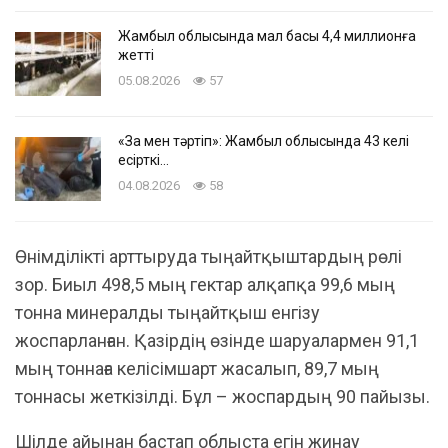
Жамбыл облысында мал басы 4,4 миллионға
жетті
05.08.2026
57
«Заң мен тәртіп»: Жамбыл облысында 43 келі
есірткі…
04.08.2026
58
Өнімділікті арттыруда тыңайтқыштардың рөлі
зор. Биыл 498,5 мың гектар алқапқа 99,6 мың
тонна минералды тыңайтқыш енгізу
жоспарланған. Қазірдің өзінде шаруалармен 91,1
мың тоннаға келісімшарт жасалып, 89,7 мың
тоннасы жеткізілді. Бұл – жоспардың 90 пайызы.
Шілде айынан бастап облыста егін жинау