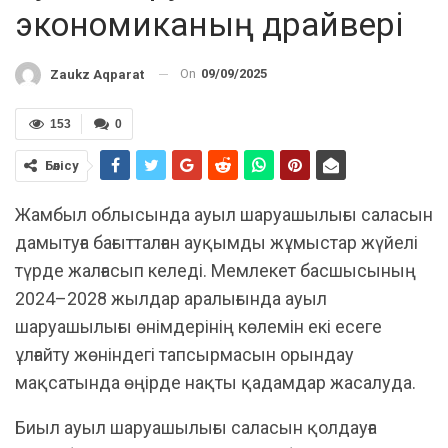
экономиканың драйвері
On
09/09/2025
Zaukz Aqparat
153
0
Бөлісу
Жамбыл облысында ауыл шаруашылығы саласын
дамытуға бағытталған ауқымды жұмыстар жүйелі
түрде жалғасып келеді. Мемлекет басшысының
2024–2028 жылдар аралығында ауыл
шаруашылығы өнімдерінің көлемін екі есеге
ұлғайту жөніндегі тапсырмасын орындау
мақсатында өңірде нақты қадамдар жасалуда.
Биыл ауыл шаруашылығы саласын қолдауға