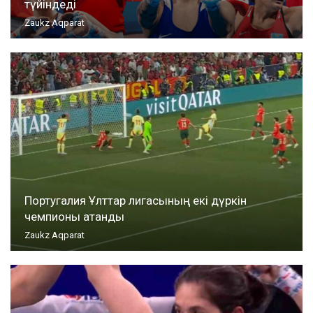
түйіндеді
Zaukz Aqparat
Португалия Ұлттар лигасының екі дүркін
чемпионы атанды
Zaukz Aqparat