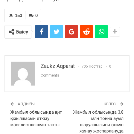
153
0
Бөлісу
Zaukz Aqparat
705 Посттар
0
Comments
АЛДЫҢҒЫ
КЕЛЕСІ
Жамбыл облысында қант
Жамбыл облысында 3,8
қызылшасын өткізу
млн тонна ауыл
мәселесі шешімін тапты
шаруашылығы өнімін
жинау жоспарлануда