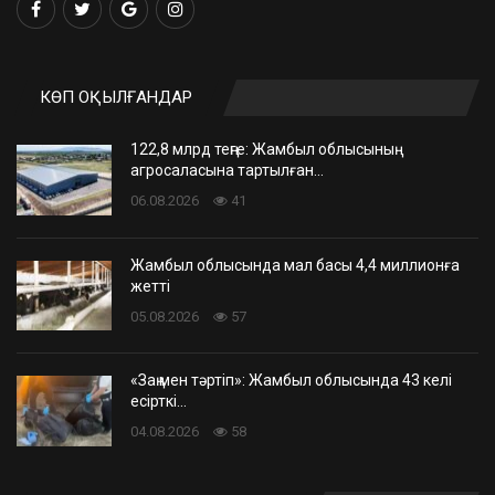
КӨП ОҚЫЛҒАНДАР
122,8 млрд теңге: Жамбыл облысының
агросаласына тартылған…
06.08.2026
41
Жамбыл облысында мал басы 4,4 миллионға
жетті
05.08.2026
57
«Заң мен тәртіп»: Жамбыл облысында 43 келі
есірткі…
04.08.2026
58