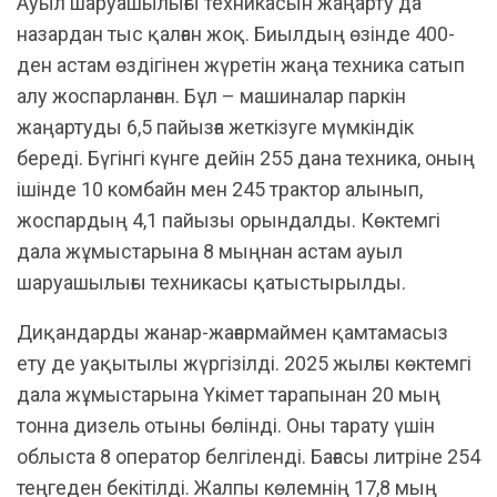
Ауыл шаруашылығы техникасын жаңарту да
назардан тыс қалған жоқ. Биылдың өзінде 400-
ден астам өздігінен жүретін жаңа техника сатып
алу жоспарланған. Бұл – машиналар паркін
жаңартуды 6,5 пайызға жеткізуге мүмкіндік
береді. Бүгінгі күнге дейін 255 дана техника, оның
ішінде 10 комбайн мен 245 трактор алынып,
жоспардың 4,1 пайызы орындалды. Көктемгі
дала жұмыстарына 8 мыңнан астам ауыл
шаруашылығы техникасы қатыстырылды.
Диқандарды жанар-жағармаймен қамтамасыз
ету де уақытылы жүргізілді. 2025 жылғы көктемгі
дала жұмыстарына Үкімет тарапынан 20 мың
тонна дизель отыны бөлінді. Оны тарату үшін
облыста 8 оператор белгіленді. Бағасы литріне 254
теңгеден бекітілді. Жалпы көлемнің 17,8 мың