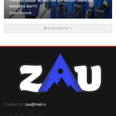
жеңіске жетті
Zaukz Aqparat
ӨЗГЕ ЖАЗБАЛАР
Contact Us:
zau@mail.ru