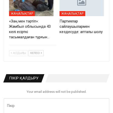
ЖАҢАЛЫҚТАР
ЖАҢАЛЫҚТАР
«Заң мен тәртіп»:
Партиялар
Жамбыл облысында 43
сайлаушылармен
келі есірткі
кездесуде: апталық шолу
тасымалдаған тұрғын…
АЛДЫҢҒЫ
КЕЛЕСІ
ПІКІР ҚАЛДЫРУ
Your email address will not be published.