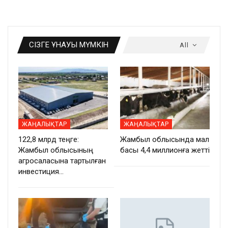
СІЗГЕ ҰНАУЫ МҮМКІН
All
ЖАҢАЛЫҚТАР
ЖАҢАЛЫҚТАР
122,8 млрд теңге:
Жамбыл облысында мал
Жамбыл облысының
басы 4,4 миллионға жетті
агросаласына тартылған
инвестиция…