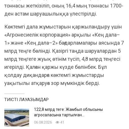
тоннасы жеткізіліп, оның 16,4 мың тоннасы 1700-
ден астам шаруашылыққа үлестірілді.
Көктемгі дала жұмыстарын қаржыландыру үшін
«Агронесиелік корпорация» арқылы «Кең дала–
1» және «Кең дала–2» бағдарламалары аясында 7
млрд теңге бөлінді. Қазіргі таңда шаруалардан 5
млрд теңгеге жуық өтінім түсіп, 4,8 млрд теңгесі
игерілді. Қалған қаржы күзде бөлінбек. Бұл
қолдау диқандарға көктемгі жұмыстарды
уақытылы атқаруға зор мүмкіндік берді.
ТИІСТІ ЛАУАЗЫМДАР
122,8 млрд теңге: Жамбыл облысының
агросаласына тартылған…
06.08.2026
41