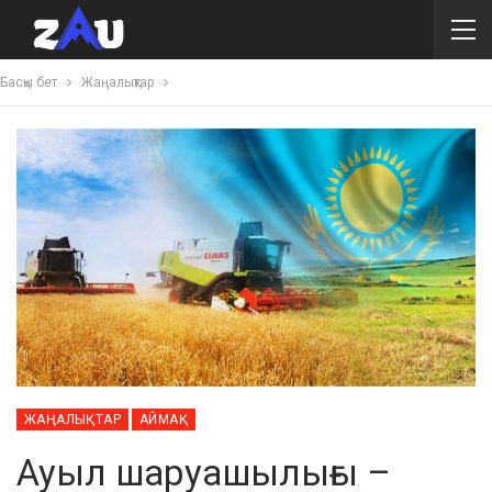
Басқы бет
Жаңалықтар
ЖАҢАЛЫҚТАР
АЙМАҚ
Ауыл шаруашылығы –