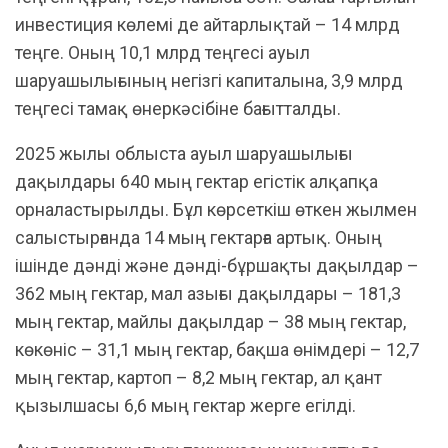
инвестиция көлемі де айтарлықтай – 14 млрд
теңге. Оның 10,1 млрд теңгесі ауыл
шаруашылығының негізгі капиталына, 3,9 млрд
теңгесі тамақ өнеркәсібіне бағытталды.
2025 жылы облыста ауыл шаруашылығы
дақылдары 640 мың гектар егістік алқапқа
орналастырылды. Бұл көрсеткіш өткен жылмен
салыстырғанда 14 мың гектарға артық. Оның
ішінде дәнді және дәнді-бұршақты дақылдар –
362 мың гектар, мал азығы дақылдары – 181,3
мың гектар, майлы дақылдар – 38 мың гектар,
көкөніс – 31,1 мың гектар, бақша өнімдері – 12,7
мың гектар, картоп – 8,2 мың гектар, ал қант
қызылшасы 6,6 мың гектар жерге егілді.