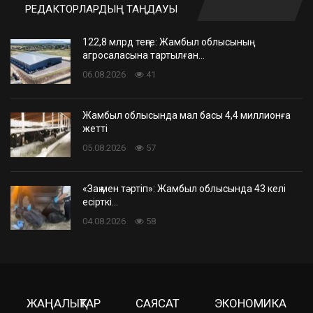
РЕДАКТОРЛАРДЫҢ ТАҢДАУЫ
122,8 млрд теңге: Жамбыл облысының
агросаласына тартылған…
06.08.2026
41
Жамбыл облысында мал басы 4,4 миллионға
жетті
05.08.2026
57
«Заң мен тәртіп»: Жамбыл облысында 43 келі
есірткі…
04.08.2026
58
ЖАҢАЛЫҚТАР
САЯСАТ
ЭКОНОМИКА