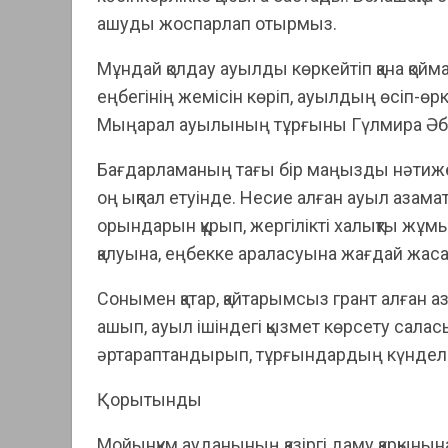
ашуды жоспарлап отырмыз.
Мұндай қолдау ауылды көркейтіп қана қойм
еңбегінің жемісін көріп, ауылдың өсіп-өр
Мыңарал ауылының тұрғыны Гүлмира Әбд
Бағдарламаның тағы бір маңызды нәтиж
оң ықпал етуінде. Несие алған ауыл азама
орындарын құрып, жергілікті халықты жұм
қалуына, еңбекке араласуына жағдай жас
Сонымен қатар, қайтарымсыз грант алған 
ашып, ауыл ішіндегі қызмет көрсету сала
әртараптандырып, тұрғындардың күнделі
Қорытынды
Мойынқұм ауданының қазіргі даму қарқынын