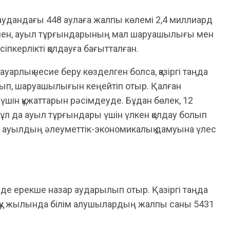
удандағы 448 аулаға жалпы көлемі 2,4 миллиард
лдымен, ауыл тұрғындарының мал шаруашылығы мен
сіпкерлікті қолдауға бағытталған.
арлық несие беру көзделген болса, қазіргі таңда
 алып, шаруашылығын кеңейтіп отыр. Қалған
үшін құжаттарын рәсімдеуде. Бұдан бөлек, 12
Бұл да ауыл тұрғындары үшін үлкен қолдау болып
ап, ауылдың әлеуметтік-экономикалық дамуына үлес
де ерекше назар аударылып отыр. Қазіргі таңда
 оқу жылында білім алушылардың жалпы саны 5431