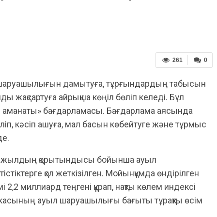
261
0
шаруашылығын дамытуға, тұрғындардың табысын
ы жақсартуға айрықша көңіл бөліп келеді. Бұл
ыл аманаты» бағдарламасы. Бағдарлама аясында
ріліп, кәсіп ашуға, мал басын көбейтуге және тұрмыс
де.
лғы жылдың қорытындысы бойынша ауыл
тіктерге қол жеткізілген. Мойынқұмда өндірілген
2,2 миллиард теңгені құрап, нақты көлем индексі
микасының ауыл шаруашылығы бағыты тұрақты өсім