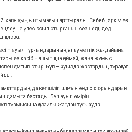
ай, халықтың ынтымағын арттырады. Себебі, әркім өз
кендеуіне үлес қосып отырғанын сезінеді, деді
іқұлова.
есі – ауыл тұрғындарының әлеуметтік жағдайына
ттары өз кәсібін ашып қана қоймай, жаңа жұмыс
ыспен қамтып отыр. Бұл – ауылда жастардың тұрақтап
айды.
азаматтардың да көпшілігі шағын өндіріс орындарын
сын дамыта бастады. Бұл ауыл өмірін
кті тұрмысына қолайлы жағдай туғызуда.
а қарасақ, «Ауыл аманаты» бағдарламасы тек қаржылай