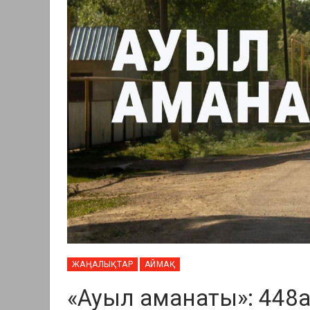
ЖАҢАЛЫҚТАР
АЙМАҚ
«Ауыл аманаты»: 448а