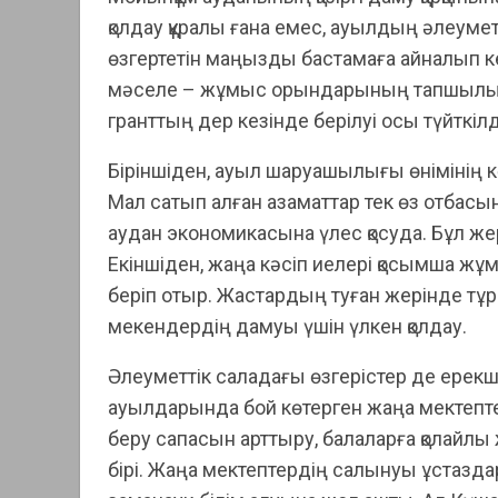
қолдау құралы ғана емес, ауылдың әлеумет
өзгертетін маңызды бастамаға айналып к
мәселе – жұмыс орындарының тапшылығы
гранттың дер кезінде берілуі осы түйткілді
Біріншіден, ауыл шаруашылығы өнімінің кө
Мал сатып алған азаматтар тек өз отбасын 
аудан экономикасына үлес қосуда. Бұл жер
Екіншіден, жаңа кәсіп иелері қосымша ж
беріп отыр. Жастардың туған жерінде тұ
мекендердің дамуы үшін үлкен қолдау.
Әлеуметтік саладағы өзгерістер де ерек
ауылдарында бой көтерген жаңа мектептер
беру сапасын арттыру, балаларға қолайлы
бірі. Жаңа мектептердің салынуы ұстазд