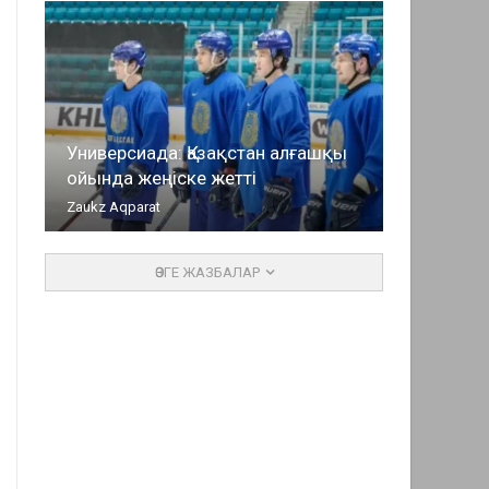
Универсиада: Қазақстан алғашқы
ойында жеңіске жетті
Zaukz Aqparat
ӨЗГЕ ЖАЗБАЛАР