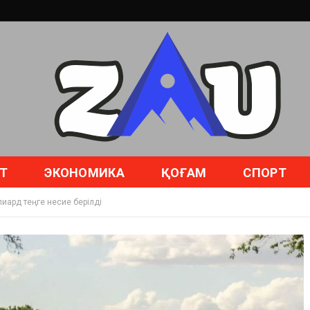
Т
ЭКОНОМИКА
ҚОҒАМ
СПОРТ
иард теңге несие берілді