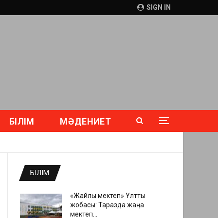
SIGN IN
БІЛІМ
МӘДЕНИЕТ
БІЛІМ
«Жайлы мектеп» Ұлттық
жобасы: Таразда жаңа
мектеп…