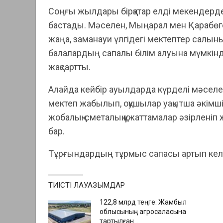
Соңғы жылдары бірқатар елді мекендерде
бастады. Мәселен, Мыңарал мен Қарабөг
жаңа, заманауи үлгідегі мектептер салыны
балалардың сапалы білім алуына мүмкінд
жақсартты.
Алайда кейбір ауылдарда күрделі мәселе
мектеп жабылып, оқушылар уақытша әкімші
жобалық-сметалық құжаттамалар әзірленіп
бар.
Тұрғындардың тұрмыс сапасы артып кел
ТИІСТІ ЛАУАЗЫМДАР
122,8 млрд теңге: Жамбыл
облысының агросаласына
тартылған…