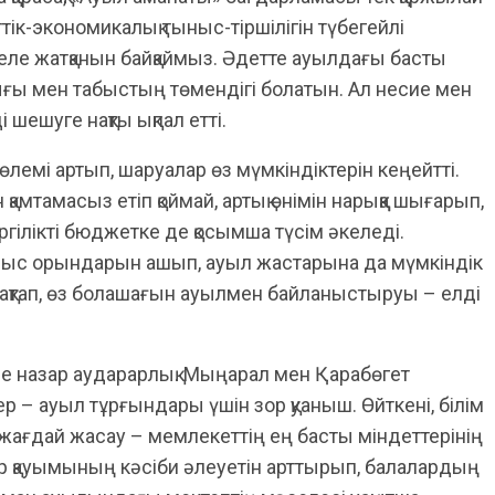
тік-экономикалық тыныс-тіршілігін түбегейлі
еле жатқанын байқаймыз. Әдетте ауылдағы басты
 мен табыстың төмендігі болатын. Ал несие мен
 шешуге нақты ықпал етті.
лемі артып, шаруалар өз мүмкіндіктерін кеңейтті.
қамтамасыз етіп қоймай, артық өнімін нарыққа шығарып,
гілікті бюджетке де қосымша түсім әкеледі.
ұмыс орындарын ашып, ауыл жастарына да мүмкіндік
рақтап, өз болашағын ауылмен байланыстыруы – елді
ше назар аударарлық. Мыңарал мен Қарабөгет
 – ауыл тұрғындары үшін зор қуаныш. Өйткені, білім
 жағдай жасау – мемлекеттің ең басты міндеттерінің
ар қауымының кәсіби әлеуетін арттырып, балалардың