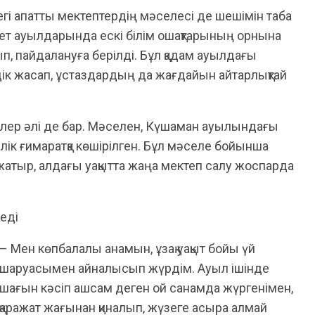
гі апатты мектептердің мәселесі де шешімін таба
ет ауылдарында ескі білім ошақтарының орнына
п, пайдалануға берілді. Бұл қадам ауылдағы
ік жасап, ұстаздардың да жағдайын айтарлықтай
лер әлі де бар. Мәселен, Күшаман ауылындағы
лік ғимаратқа көшірілген. Бұл мәселе бойынша
 жатыр, алдағы уақытта жаңа мектеп салу жоспарда
еді
– Мен көпбалалы анамын, ұзақ уақыт бойы үй
шаруасымен айналысып жүрдім. Ауыл ішінде
шағын кәсіп ашсам деген ой санамда жүргенімен,
қаражат жағынан қиналып, жүзеге асыра алмай