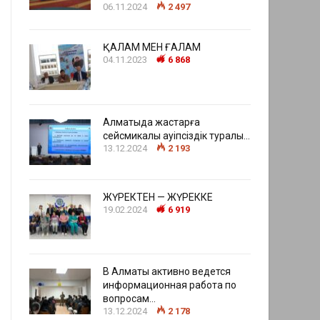
06.11.2024
2 497
ҚАЛАМ МЕН ҒАЛАМ
04.11.2023
6 868
Алматыда жастарға
сейсмикалық қауіпсіздік туралы…
13.12.2024
2 193
ЖҮРЕКТЕН — ЖҮРЕККЕ
19.02.2024
6 919
В Алматы активно ведется
информационная работа по
вопросам…
13.12.2024
2 178