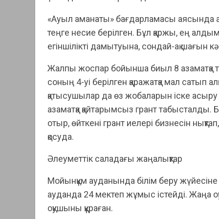
«Ауыл аманаты» бағдарламасы аясында а
теңге несие берілген. Бұл қаржы, ең а
егіншілікті дамытуына, сондай-ақ шағын кә
Жалпы жоспар бойынша биыл 8 азаматқа тау
соның 4-уі берілген қаражатқа мал сатып
қатысушылар да өз жобаларын іске асыру 
азаматқа қайтарымсыз грант табысталды. 
отыр, өйткені грант иелері бизнесін нықт
қосуда.
Әлеуметтік саладағы жаңалықтар
Мойынқұм ауданында білім беру жүйесіне 
ауданда 24 мектеп жұмыс істейді. Жаңа
оқушыны құраған.