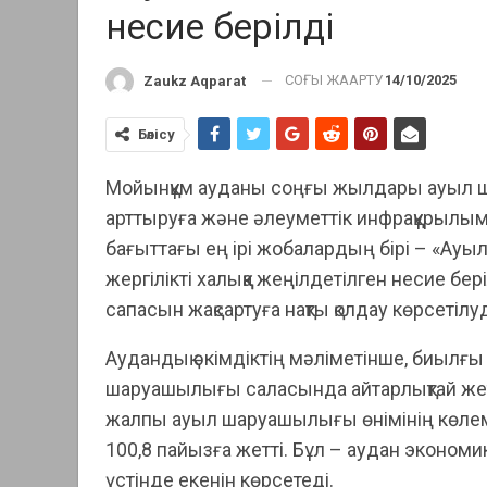
несие берілді
СОҢҒЫ ЖАҢАРТУ
14/10/2025
Zaukz Aqparat
Бөлісу
Мойынқұм ауданы соңғы жылдары ауыл 
арттыруға және әлеуметтік инфрақұрылымд
бағыттағы ең ірі жобалардың бірі – «Ау
жергілікті халыққа жеңілдетілген несие бе
сапасын жақсартуға нақты қолдау көрсетілу
Аудандық әкімдіктің мәліметінше, биы
шаруашылығы саласында айтарлықтай жетіс
жалпы ауыл шаруашылығы өнімінің көлемі 
100,8 пайызға жетті. Бұл – аудан эконо
үстінде екенін көрсетеді.