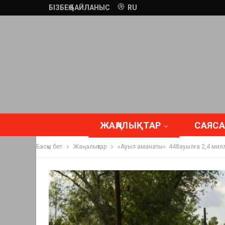
БІЗБЕҢ БАЙЛАНЫС
RU
ЖАҢАЛЫҚТАР
САЯСА
Басқы бет
Жаңалықтар
«Ауыл аманаты»: 448ауылға 2,4 милл