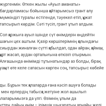
жүргенмін. Өткен жылы «Ауыл аманаты»
бағдарламасы бойынша қайтарымсыз грант алу
мүмкіндігі туралы естігенде, тәуекел етіп, құжат
тапсырып көрдім. Сәті түсіп, грант ұтып алдым.
Сол қаржыға ауыл ішінде сүт өнімдерін өңдейтін
шағын цех аштым. Қазір көршілерімнің қолындағы
сиырдан жиналған сүтті қабылдап, одан айран, қаймақ,
құрт жасап, аудан орталығына өткізіп отырмын.
Алғашында өнімімді тұтынатындар аз болды, бірақ
уақыт өте келе сапасын көрген соң, тапсырыс көбейе
ы. Бұрын тек қалаларда ғана кәсіп ашуға болады
ер мен ерлердің табысқа жетуіне жол ашылып
алаларымызға да үлгі. Өзімнің ұлым да
сүттен дайын өнім – ірімшік шығаратын арнайы желі