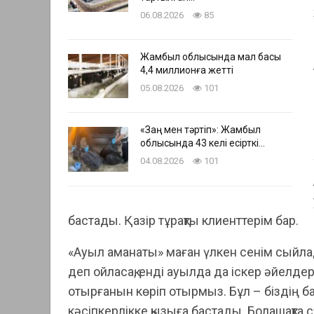
06.08.2026
85
Жамбыл облысында мал басы
4,4 миллионға жетті
05.08.2026
101
«Заң мен тәртіп»: Жамбыл
облысында 43 келі есірткі…
04.08.2026
101
бастады. Қазір тұрақты клиенттерім бар.
«Ауыл аманаты» маған үлкен сенім сыйлад
деп ойласақ, енді ауылда да іскер әйелд
отырғанын көріп отырмыз. Бұл – біздің б
кәсіпкерлікке қызыға бастады. Болашақта 