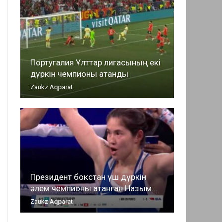
Португалия Ұлттар лигасының екі
дүркін чемпионы атанды
Zaukz Aqparat
Президент бокстан үш дүркін
әлем чемпионы атанған Назым…
Zaukz Aqparat