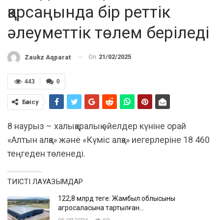
қарсаңында бір реттік
әлеуметтік төлем беріледі
On
21/02/2025
Zaukz Aqparat
443
0
Бөлісу
8 наурыз – халықаралық әйелдер күніне орай
«Алтын алқа» және «Күміс алқа» иегерлеріне 18 460
теңгеден төленеді.
ТИІСТІ ЛАУАЗЫМДАР
122,8 млрд теңге: Жамбыл облысының
агросаласына тартылған…