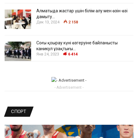
Алматыда жастар үшін білім алу мен өзін-өзі
дамыту…
Дек 13, 2024
2 158
Соңғы қоңырау күні өзгеруіне байланысты
каникул ұзақтығы…
Янв 24, 2023
6 414
- Advertisement -
СПОРТ