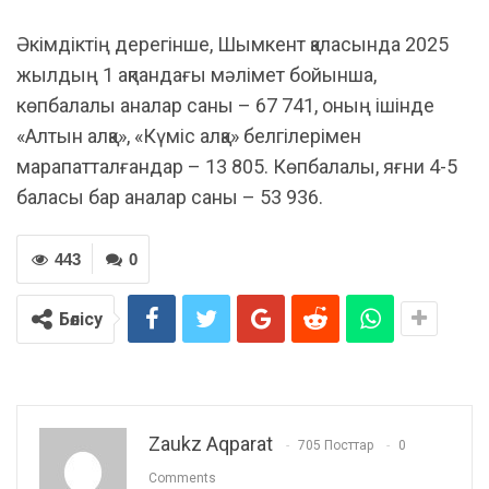
Әкімдіктің дерегінше, Шымкент қаласында 2025
жылдың 1 ақпандағы мәлімет бойынша,
көпбалалы аналар саны – 67 741, оның ішінде
«Алтын алқа», «Күміс алқа» белгілерімен
марапатталғандар – 13 805. Көпбалалы, яғни 4-5
баласы бар аналар саны – 53 936.
443
0
Бөлісу
Zaukz Aqparat
705 Посттар
0
Comments