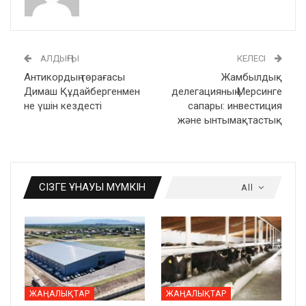
АЛДЫҢҒЫ
КЕЛЕСІ
Антикордың төрағасы
Жамбылдық
Димаш Құдайбергенмен
делегацияның Мерсинге
не үшін кездесті
сапары: инвестиция
және ынтымақтастық
СІЗГЕ ҰНАУЫ МҮМКІН
All
ЖАҢАЛЫҚТАР
ЖАҢАЛЫҚТАР