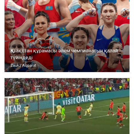
Қазақстан құрамасы әлем чемпионатын қалай
түйіндеді
Zaukz Aqparat