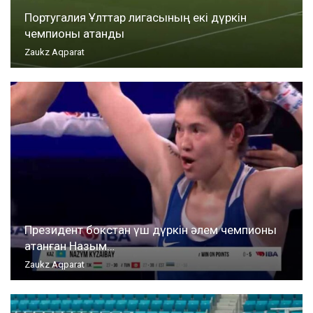
Португалия Ұлттар лигасының екі дүркін
чемпионы атанды
Zaukz Aqparat
Президент бокстан үш дүркін әлем чемпионы
атанған Назым…
Zaukz Aqparat