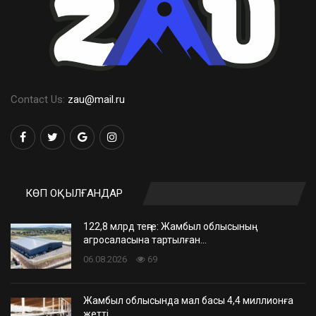
Contact Us:
zau@mail.ru
КӨП ОҚЫЛҒАНДАР
122,8 млрд теңге: Жамбыл облысының
агросаласына тартылған…
06.08.2026
69
Жамбыл облысында мал басы 4,4 миллионға
жетті