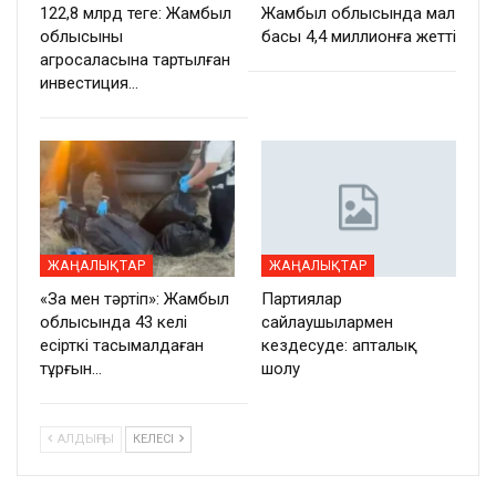
122,8 млрд теңге: Жамбыл
Жамбыл облысында мал
облысының
басы 4,4 миллионға жетті
агросаласына тартылған
инвестиция…
ЖАҢАЛЫҚТАР
ЖАҢАЛЫҚТАР
«Заң мен тәртіп»: Жамбыл
Партиялар
облысында 43 келі
сайлаушылармен
есірткі тасымалдаған
кездесуде: апталық
тұрғын…
шолу
АЛДЫҢҒЫ
КЕЛЕСІ