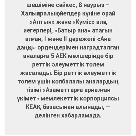
шешіміне сәйкес, 8 наурыз –
Халықаралық әйелдер күніне орай
«Алтын» және «Күміс» алқа
иегерлері, «Батыр ана» атағын
алған, І және ІІ дәрежелі «Ана
даңқы» ордендерімен наградталған
аналарға 5 АЕК мөлшерінде бір
реттік әлеуметтік төлем
жасалады. Бір реттік әлеуметтік
төлем үшін көпбалалы аналардың
тізімі «Азаматтарға арналған
үкімет» мемлекеттік корпорциясы
КЕАҚ базасынан алынады, —
делінген хабарламада.