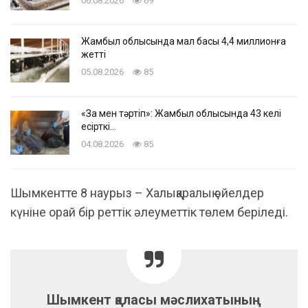
06.08.2026
69
Жамбыл облысында мал басы 4,4 миллионға
жетті
05.08.2026
85
«Заң мен тәртіп»: Жамбыл облысында 43 келі
есірткі…
04.08.2026
85
Шымкентте 8 наурыз – Халықаралық әйелдер
күніне орай бір реттік әлеуметтік төлем беріледі.
Шымкент қаласы мәслихатының