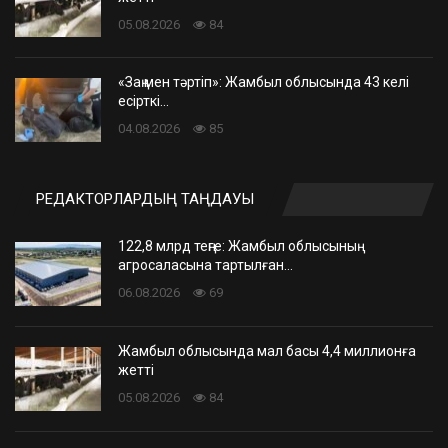
05.08.2026
84
«Заң мен тәртіп»: Жамбыл облысында 43 келі
есірткі…
04.08.2026
85
РЕДАКТОРЛАРДЫҢ ТАҢДАУЫ
122,8 млрд теңге: Жамбыл облысының
агросаласына тартылған…
06.08.2026
69
Жамбыл облысында мал басы 4,4 миллионға
жетті
05.08.2026
84