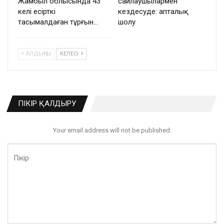
Жамбыл облысында 43
сайлаушылармен
келі есірткі
кездесуде: апталық
тасымалдаған тұрғын…
шолу
АЛДЫҢҒЫ
КЕЛЕСІ
ПІКІР ҚАЛДЫРУ
Your email address will not be published.