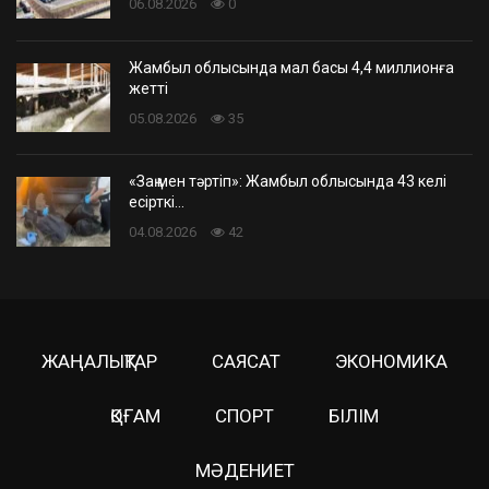
06.08.2026
0
Жамбыл облысында мал басы 4,4 миллионға
жетті
05.08.2026
35
«Заң мен тәртіп»: Жамбыл облысында 43 келі
есірткі…
04.08.2026
42
ЖАҢАЛЫҚТАР
САЯСАТ
ЭКОНОМИКА
ҚОҒАМ
СПОРТ
БІЛІМ
МӘДЕНИЕТ