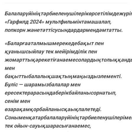
Балаларүйініңтәрбиеленушілерікөрсетілімдежүр
«Гарфилд 2024» мультфильмінтамашалап,
попкорн жәнетәттісусындардармендәмтатты.
«Баларғааталмышмерекедебақыт пен
қуанышсыйлау тек мейірімділік пен
жомарттықәрекетіғанаемесолардыңтолыққан
мен
бақыттыбалалықшақтыңмаңыздыэлементі.
Бұліс — шарамызбалалар мен
ересектерарасындаберікбайланысорнатып,
сенім мен
өзарақамқорбайланысқаықпалетеді.
Соныменқатарбалаларүйініңтәрбиеленушілеріме
тек ойын-сауықшарасығанаемес,