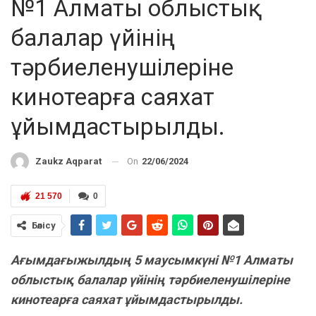
№1 Алматы облыстық
балалар үйінің
тәрбиеленушілеріне
кинотеарға саяхат
ұйымдастырылды.
On
22/06/2024
Zaukz Aqparat
21 570
0
Бөлісу
Ағымдағыжылдың 5 маусымкүні №1 Алматы
облыстық балалар үйінің тәрбиеленушілеріне
кинотеарға саяхат ұйымдастырылды.