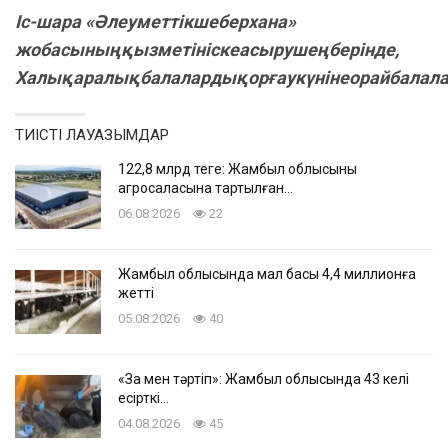
Іс-шара «Әлеуметтікшеберхана»
жобасыныңқызметініскеасырушеңберінде,
Халықаралықбалалардықорғаукүнінеорайбалала
ТИІСТІ ЛАУАЗЫМДАР
122,8 млрд теңге: Жамбыл облысының
агросаласына тартылған…
06.08.2026
22
Жамбыл облысында мал басы 4,4 миллионға
жетті
05.08.2026
40
«Заң мен тәртіп»: Жамбыл облысында 43 келі
есірткі…
04.08.2026
45