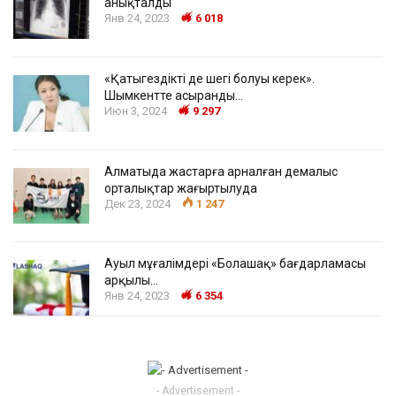
анықталды
Янв 24, 2023
6 018
«Қатыгездіктің де шегі болуы керек».
Шымкентте асыранды…
Июн 3, 2024
9 297
Алматыда жастарға арналған демалыс
орталықтар жаңғыртылуда
Дек 23, 2024
1 247
Ауыл мұғалімдері «Болашақ» бағдарламасы
арқылы…
Янв 24, 2023
6 354
- Advertisement -