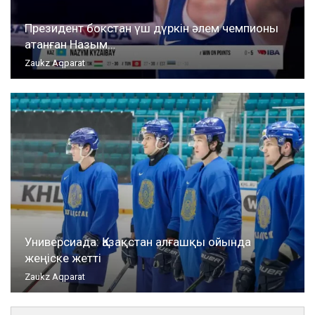
Президент бокстан үш дүркін әлем чемпионы
атанған Назым…
Zaukz Aqparat
Универсиада: Қазақстан алғашқы ойында
жеңіске жетті
Zaukz Aqparat