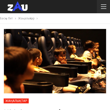
Басқы бет
Жаңалықтар
ЖАҢАЛЫҚТАР