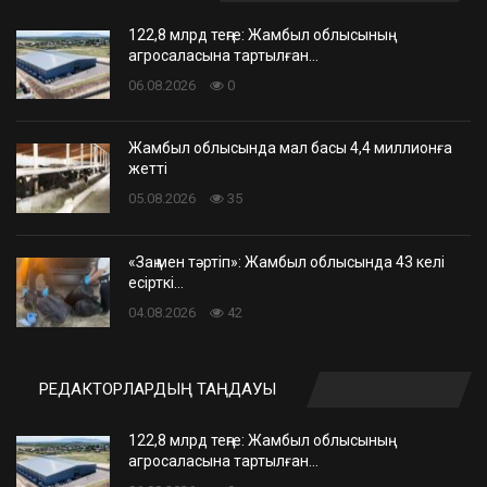
122,8 млрд теңге: Жамбыл облысының
агросаласына тартылған…
06.08.2026
0
Жамбыл облысында мал басы 4,4 миллионға
жетті
05.08.2026
35
«Заң мен тәртіп»: Жамбыл облысында 43 келі
есірткі…
04.08.2026
42
РЕДАКТОРЛАРДЫҢ ТАҢДАУЫ
122,8 млрд теңге: Жамбыл облысының
агросаласына тартылған…