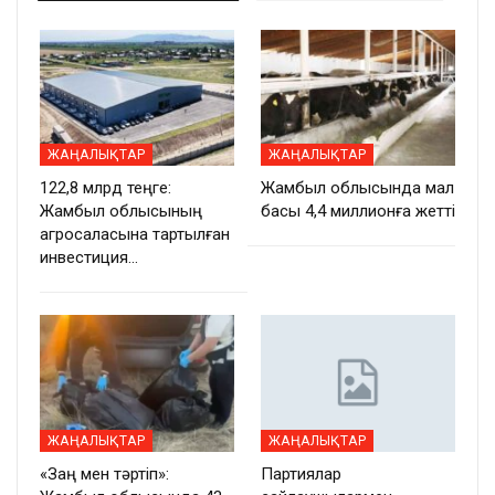
ЖАҢАЛЫҚТАР
ЖАҢАЛЫҚТАР
122,8 млрд теңге:
Жамбыл облысында мал
Жамбыл облысының
басы 4,4 миллионға жетті
агросаласына тартылған
инвестиция…
ЖАҢАЛЫҚТАР
ЖАҢАЛЫҚТАР
«Заң мен тәртіп»:
Партиялар