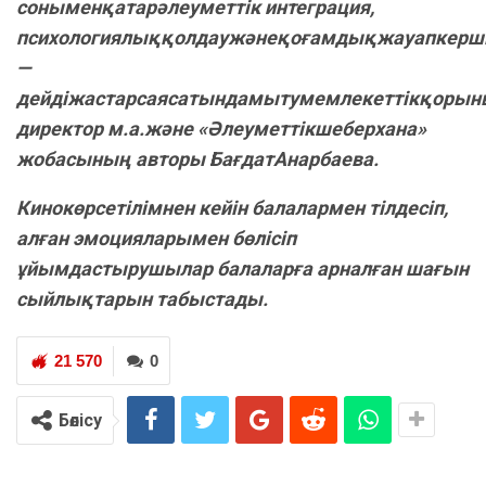
соныменқатарәлеуметтік интеграция,
психологиялыққолдаужәнеқоғамдықжауапкерші
—
дейдіжастарсаясатындамытумемлекеттікқоры
директор м.а.және «Әлеуметтікшеберхана»
жобасының авторы БағдатАнарбаева.
​Кинокөрсетілімнен кейін балалармен тілдесіп,
алған эмоцияларымен бөлісіп
ұйымдастырушылар балаларға арналған шағын
сыйлықтарын табыстады.
21 570
0
Бөлісу