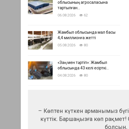
облысының агросаласына
тартылған…
06.08.2026
62
Жамбыл облысында мал басы
4,4 миллионға жетті
05.08.2026
80
«Заң мен тәртіп»: Жамбыл
облысында 43 келі есірткі…
04.08.2026
80
– Көптен күткен арманымыз бүгі
күттік. Баршаңызға көп рақмет!
болсын, 