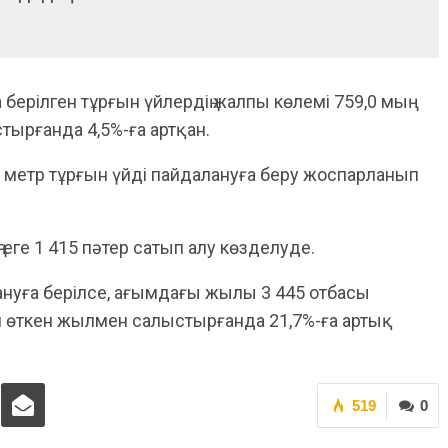
ерілген тұрғын үйлердің жалпы көлемі 759,0 мың
ырғанда 4,5%-ға артқан.
 метр тұрғын үйді пайдалануға беру жоспарланып
ңгеге 1 415 пәтер сатып алу көзделуде.
ануға берілсе, ағымдағы жылы 3 445 отбасы
л өткен жылмен салыстырғанда 21,7%-ға артық
519
0