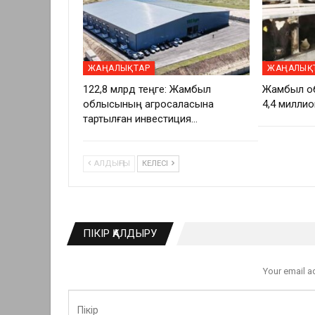
ЖАҢАЛЫҚТАР
ЖАҢАЛЫҚ
122,8 млрд теңге: Жамбыл
Жамбыл о
облысының агросаласына
4,4 миллио
тартылған инвестиция…
АЛДЫҢҒЫ
КЕЛЕСІ
ПІКІР ҚАЛДЫРУ
Your email a