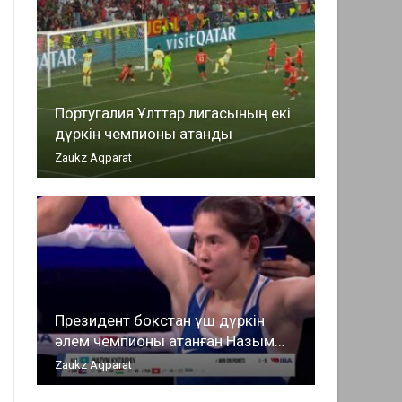
Португалия Ұлттар лигасының екі
дүркін чемпионы атанды
Zaukz Aqparat
Президент бокстан үш дүркін
әлем чемпионы атанған Назым…
Zaukz Aqparat