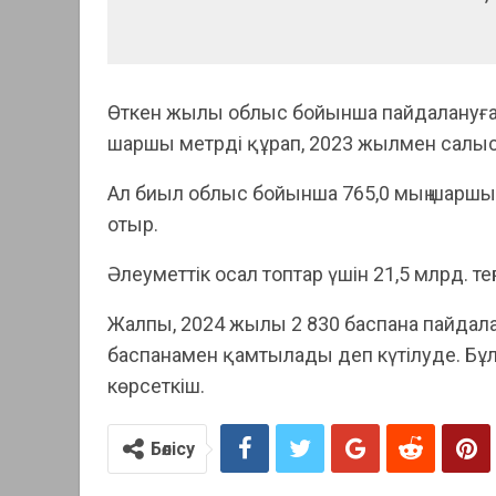
Өткен жылы облыс бойынша пайдалануға б
шаршы метрді құрап, 2023 жылмен салыст
Ал биыл облыс бойынша 765,0 мың шаршы
отыр.
Әлеуметтік осал топтар үшін 21,5 млрд. те
Жалпы, 2024 жылы 2 830 баспана пайдал
баспанамен қамтылады деп күтілуде. Бұ
көрсеткіш.
Бөлісу