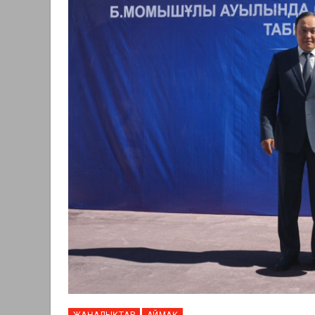
ЖАҢАЛЫҚТАР
АЙМАҚ