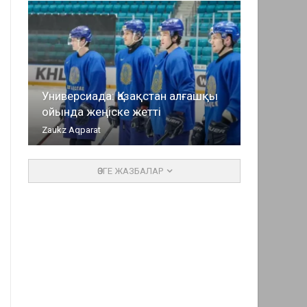
Универсиада: Қазақстан алғашқы
ойында жеңіске жетті
Zaukz Aqparat
ӨЗГЕ ЖАЗБАЛАР