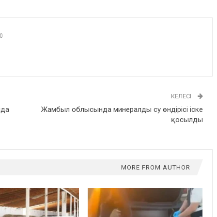
0
КЕЛЕСІ
йда
Жамбыл облысында минералды су өндірісі іске
қосылды
MORE FROM AUTHOR