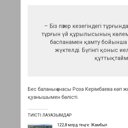
– Біз пәтер кезегіндегі тұрғы
тұрғын үй құрылысының көлемі
баспанамен қамту бойынша
жүктелді. Бүгінгі қоныс и
құттықтаймын
Бес баланың анасы Роза Керімбаева көп ж
қуанышымен бөлісті.
ТИІСТІ ЛАУАЗЫМДАР
122,8 млрд теңге: Жамбыл