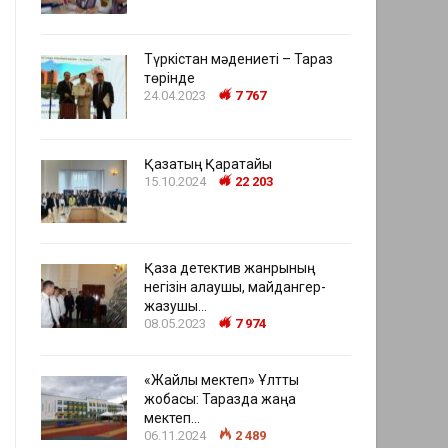
Түркістан мәдениеті – Тараз
төрінде
24.04.2023
7 767
Қазақтың Қаратайы
15.10.2024
22 203
Қазақ детектив жанрының
негізін қалаушы, майдангер-
жазушы…
08.05.2023
7 974
«Жайлы мектеп» Ұлттық
жобасы: Таразда жаңа
мектеп…
06.11.2024
2 489