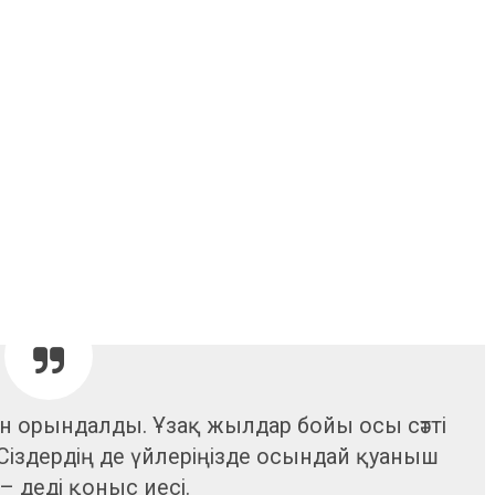
н орындалды. Ұзақ жылдар бойы осы сәтті
 Сіздердің де үйлеріңізде осындай қуаныш
– деді қоныс иесі.