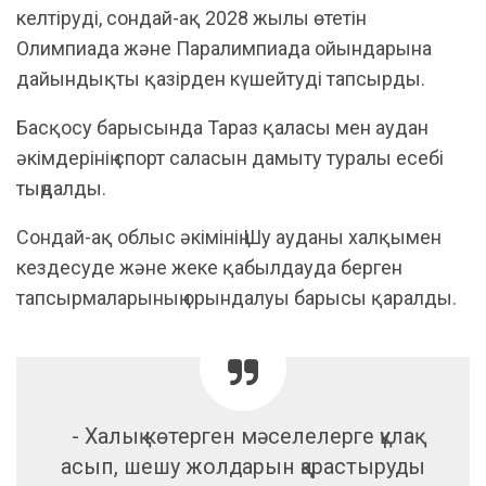
келтіруді, сондай-ақ 2028 жылы өтетін
Олимпиада және Паралимпиада ойындарына
дайындықты қазірден күшейтуді тапсырды.
​Басқосу барысында Тараз қаласы мен аудан
әкімдерінің спорт саласын дамыту туралы есебі
тыңдалды.
​Сондай-ақ облыс әкімінің Шу ауданы халқымен
кездесуде және жеке қабылдауда берген
тапсырмаларының орындалуы барысы қаралды.
​- Халық көтерген мәселелерге құлақ
асып, шешу жолдарын қарастыруды