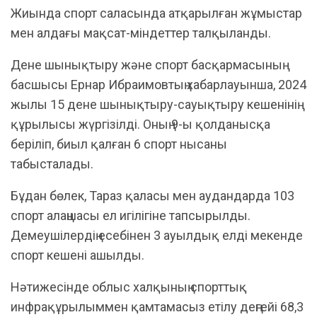
Жиында спорт саласында атқарылған жұмыстар
мен алдағы мақсат-міндеттер талқыланды.
Дене шынықтыру және спорт басқармасының
басшысы Ернар Ибраимовтың хабарлауынша, 2024
жылы 15 дене шынықтыру-сауықтыру кешенінің
құрылысы жүргізілді. Оның 9-ы қолданысқа
беріліп, биыл қалған 6 спорт нысаны
табысталады.
​Бұдан бөлек, Тараз қаласы мен аудандарда 103
спорт алаңшасы ел игілігіне тапсырылды.
Демеушілердің есебінен 3 ауылдық елді мекенде
спорт кешені ашылды.
​Нәтижесінде облыс халқының спорттық
инфрақұрылыммен қамтамасыз етілу деңгейі 68,3