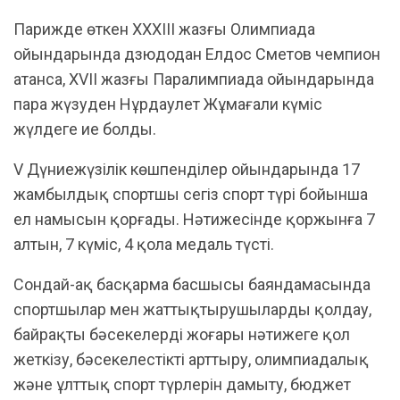
​Парижде өткен ХХХІІІ жазғы Олимпиада
ойындарында дзюдодан Елдос Сметов чемпион
атанса, XVII жазғы Паралимпиада ойындарында
пара жүзуден Нұрдаулет Жұмағали күміс
жүлдеге ие болды.
​V Дүниежүзілік көшпенділер ойындарында 17
жамбылдық спортшы сегіз спорт түрі бойынша
ел намысын қорғады. Нәтижесінде қоржынға 7
алтын, 7 күміс, 4 қола медаль түсті.
​Сондай-ақ басқарма басшысы баяндамасында
спортшылар мен жаттықтырушыларды қолдау,
байрақты бәсекелерді жоғары нәтижеге қол
жеткізу, бәсекелестікті арттыру, олимпиадалық
және ұлттық спорт түрлерін дамыту, бюджет