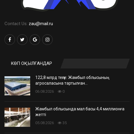
Contact Us:
zau@mail.ru
КӨП ОҚЫЛҒАНДАР
122,8 млрд теңге: Жамбыл облысының
агросаласына тартылған…
06.08.2026
0
Жамбыл облысында мал басы 4,4 миллионға
жетті
05.08.2026
35