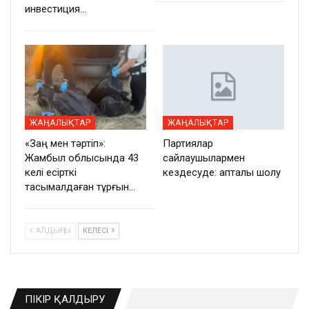
инвестиция…
ЖАҢАЛЫҚТАР
ЖАҢАЛЫҚТАР
«Заң мен тәртіп»:
Партиялар
Жамбыл облысында 43
сайлаушылармен
келі есірткі
кездесуде: апталық шолу
тасымалдаған тұрғын…
АЛДЫҢҒЫ
КЕЛЕСІ
ПІКІР ҚАЛДЫРУ