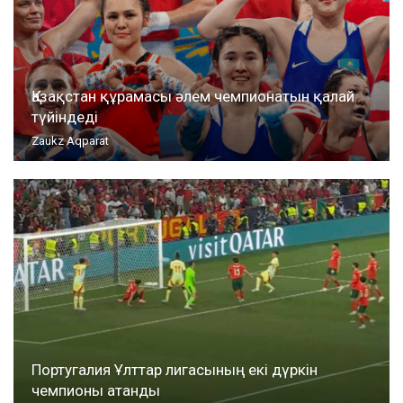
Қазақстан құрамасы әлем чемпионатын қалай
түйіндеді
Zaukz Aqparat
Португалия Ұлттар лигасының екі дүркін
чемпионы атанды