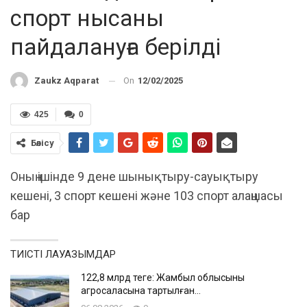
спорт нысаны
пайдалануға берілді
On
12/02/2025
Zaukz Aqparat
425
0
Бөлісу
Оның ішінде 9 дене шынықтыру-сауықтыру
кешені, 3 спорт кешені және 103 спорт алаңшасы
бар
ТИІСТІ ЛАУАЗЫМДАР
122,8 млрд теңге: Жамбыл облысының
агросаласына тартылған…