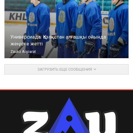
Универсиада: Қазақстан алғашқы ойында
жеңіске жетті
Zaukz Aqparat
ЗАГРУЗИТЬ ЕЩЕ СООБЩЕНИЯ