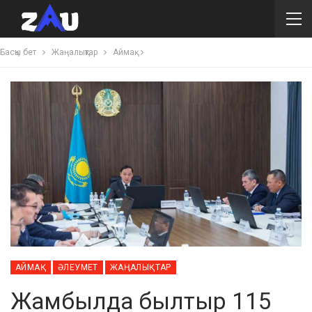
Басқы бет
Жаңалықтар
Аймақ
АЙМАҚ
ӘЛЕУМЕТ
ЖАҢАЛЫҚТАР
Жамбылда былтыр 115