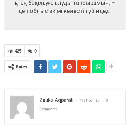
қатаң бақылауға алуды тапсырамын, –
деп облыс әкімі кеңесті түйіндеді.
425
0
Бөлісу
Zaukz Aqparat
705 Посттар
0
Comments