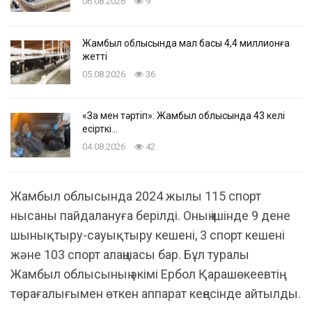
06.08.2026
9
Жамбыл облысында мал басы 4,4 миллионға
жетті
05.08.2026
36
«Заң мен тәртіп»: Жамбыл облысында 43 келі
есірткі…
04.08.2026
42
Жамбыл облысында 2024 жылы 115 спорт
нысаны пайдалануға берілді. Оның ішінде 9 дене
шынықтыру-сауықтыру кешені, 3 спорт кешені
және 103 спорт алаңшасы бар. Бұл туралы
Жамбыл облысының әкімі Ербол Қарашөкеевтің
төрағалығымен өткен аппарат кеңесінде айтылды.