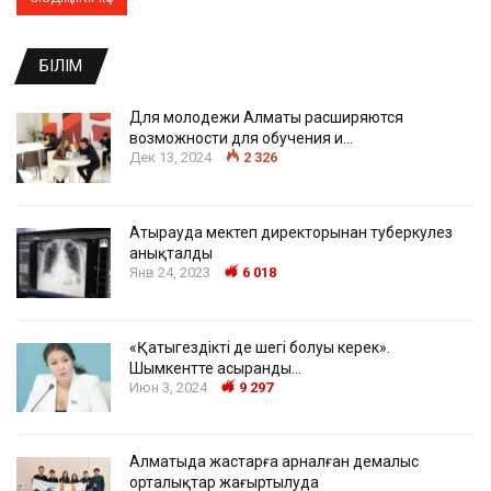
БІЛІМ
Для молодежи Алматы расширяются
возможности для обучения и…
Дек 13, 2024
2 326
Атырауда мектеп директорынан туберкулез
анықталды
Янв 24, 2023
6 018
«Қатыгездіктің де шегі болуы керек».
Шымкентте асыранды…
Июн 3, 2024
9 297
Алматыда жастарға арналған демалыс
орталықтар жаңғыртылуда