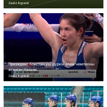
Zaukz Aqparat
Президент бокстан үш дүркін әлем чемпионы
атанған Назым…
Zaukz Aqparat