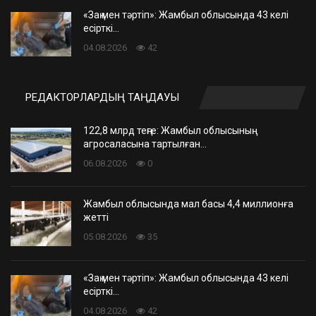
«Заң мен тәртіп»: Жамбыл облысында 43 келі
есірткі…
04.08.2026
42
РЕДАКТОРЛАРДЫҢ ТАҢДАУЫ
122,8 млрд теңге: Жамбыл облысының
агросаласына тартылған…
06.08.2026
0
Жамбыл облысында мал басы 4,4 миллионға
жетті
05.08.2026
35
«Заң мен тәртіп»: Жамбыл облысында 43 келі
есірткі…
04.08.2026
42