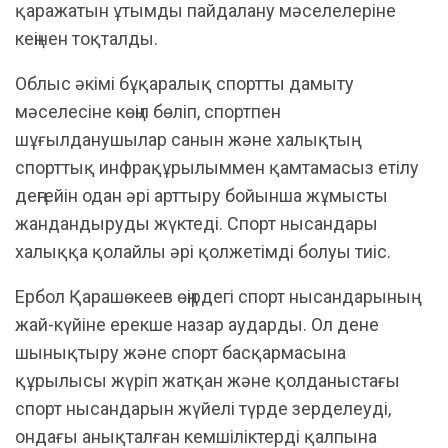
қаражатын ұтымды пайдалану мәселелеріне
кеңінен тоқталды.
​Облыс әкімі бұқаралық спортты дамыту
мәселесіне көңіл бөліп, спортпен
шұғылданушылар санын және халықтың
спорттық инфрақұрылыммен қамтамасыз етілу
деңгейін одан әрі арттыру бойынша жұмысты
жандандыруды жүктеді. Спорт нысандары
халыққа қолайлы әрі қолжетімді болуы тиіс.
​Ербол Қарашөкеев өңірдегі спорт нысандарының
жай-күйіне ерекше назар аударды. Ол дене
шынықтыру және спорт басқармасына
құрылысы жүріп жатқан және қолданыстағы
спорт нысандарын жүйелі түрде зерделеуді,
ондағы анықталған кемшіліктерді қалпына