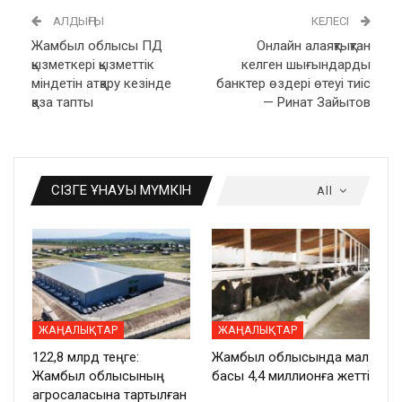
АЛДЫҢҒЫ
КЕЛЕСІ
Жамбыл облысы ПД
Онлайн алаяқтықтан
қызметкері қызметтік
келген шығындарды
міндетін атқару кезінде
банктер өздері өтеуі тиіс
қаза тапты
— Ринат Зайытов
СІЗГЕ ҰНАУЫ МҮМКІН
All
ЖАҢАЛЫҚТАР
ЖАҢАЛЫҚТАР
122,8 млрд теңге:
Жамбыл облысында мал
Жамбыл облысының
басы 4,4 миллионға жетті
агросаласына тартылған