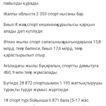
пайызды құрады.
​Жалпы облыста 2 353 спорт нысаны бар.
​Биыл 8 жаңа спорт кешенінің құрылысы қарқын
алады деп күтілуде.
​Өткен жылы спорт саласының шығындарына 15,8
млрд. теңге бөлінсе, биыл 17,6 млрд. теңге
қарастырылып отыр.
​Ағымдағы жылы бұқаралық спортты дамытуға
460, 9 млн теңге жұмсалады.
​Бүгінде 28 872 спортшымен 1 195 жаттықтырушы
тұрақты түрде жұмыс жүргізуде.
​18 спорт түрі бойынша 6 871 бала (5-17 жас