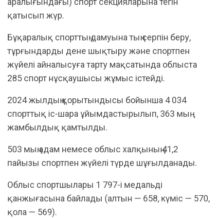
аралығындағы) спорт секцияларына тегін
қатысып жүр.
Бұқаралық спорттың дамуына тың серпін беру,
тұрғындарды дене шықтыру және спортпен
жүйелі айналысуға тарту мақсатында облыста
285 спорт нұсқаушысы жұмыс істейді.
​2024 жылдың қорытындысы бойынша 4 034
спорттық іс-шара ұйымдастырылып, 363 мың
жамбылдық қамтылды.
​503 мың адам немесе облыс халқының 41,2
пайызы спортпен жүйелі түрде шұғылданады.
​Облыс спортшылары 1 797-і медальді
қанжығасына байлады (алтын — 658, күміс — 570,
қола — 569).