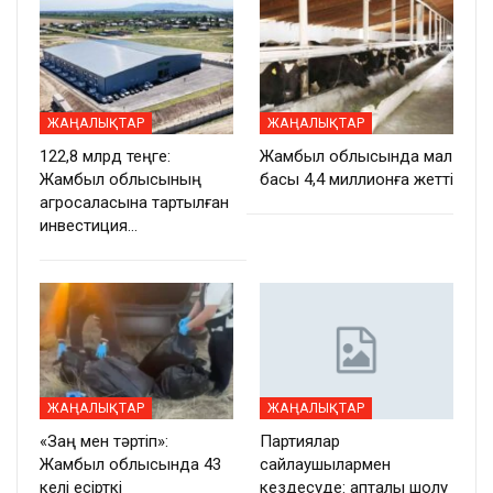
ЖАҢАЛЫҚТАР
ЖАҢАЛЫҚТАР
122,8 млрд теңге:
Жамбыл облысында мал
Жамбыл облысының
басы 4,4 миллионға жетті
агросаласына тартылған
инвестиция…
ЖАҢАЛЫҚТАР
ЖАҢАЛЫҚТАР
«Заң мен тәртіп»:
Партиялар
Жамбыл облысында 43
сайлаушылармен
келі есірткі
кездесуде: апталық шолу