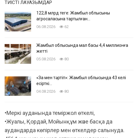
ТИІСТІ ЛАУАЗЫМДАР
122,8 млрд теңге: Жамбыл облысының
агросаласына тартылған…
06.08.2026
62
Жамбыл облысында мал басы 4,4 миллионға
жетті
05.08.2026
80
«Заң мен тәртіп»: Жамбыл облысында 43 келі
есірткі…
04.08.2026
80
•Меркі ауданында теміржол өткелі,
•Жуалы, Қордай, Мойынқұм және басқа да
аудандарда көпірлер мен өткелдер салынуда.