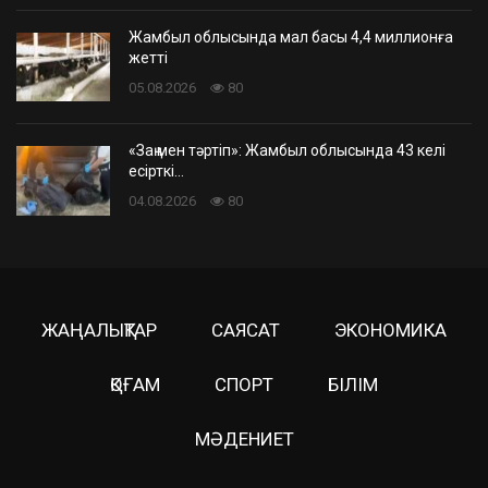
Жамбыл облысында мал басы 4,4 миллионға
жетті
05.08.2026
80
«Заң мен тәртіп»: Жамбыл облысында 43 келі
есірткі…
04.08.2026
80
ЖАҢАЛЫҚТАР
САЯСАТ
ЭКОНОМИКА
ҚОҒАМ
СПОРТ
БІЛІМ
МӘДЕНИЕТ