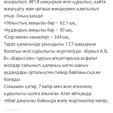
асырылып, 481,8 шақырым жол құрылыс, қайта
жаңғырту және орташа жөндеумен қамтылып
отыр. Оның ішінде:
•Облыстық маңызы бар – 62,1 шқ,
•Аудандық маңызы бар – 50 шқ,
•Елді мекен көшелері – 344 шқ.
Тараз қаласында ұзындығы 17,7 шақырым
болатын жол құрылысы жүргізілуде. «Бурыл А, Б,
В», «Барысхан» тұрғын алқаптарына асфальт
жолдар салынып, қаланың шеткі шағын
аудандары орталықпен тиімді байланысқа ие
болады.
Сонымен қатар, 7 көпір мен жол өткелінің
құрылысы қолға алынған. Атап айтқанда:
•Абай даңғылы бойында жаяу жүргіншілер көпірі,