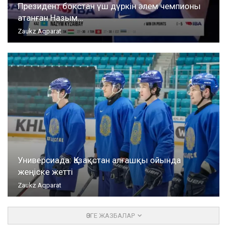
Президент бокстан үш дүркін әлем чемпионы
атанған Назым…
Zaukz Aqparat
Универсиада: Қазақстан алғашқы ойында
жеңіске жетті
Zaukz Aqparat
ӨЗГЕ ЖАЗБАЛАР