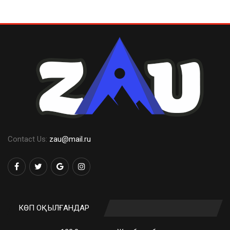
Contact Us:
zau@mail.ru
КӨП ОҚЫЛҒАНДАР