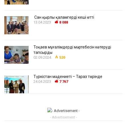
Сан қырлы қаламгердің кеші өтті
13.04.2023
8 088
Тоқаев мұғалімдердің мәртебесін көтеруді
тапсырды
02.09.2024
520
Түркістан мәдениеті – Тараз төрінде
24.04.2023
7 767
- Advertisement -