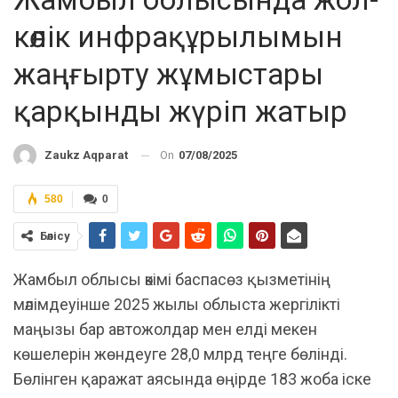
көлік инфрақұрылымын
жаңғырту жұмыстары
қарқынды жүріп жатыр
On
07/08/2025
Zaukz Aqparat
580
0
Бөлісу
Жамбыл облысы әкімі баспасөз қызметінің
мәлімдеуінше 2025 жылы облыста жергілікті
маңызы бар автожолдар мен елді мекен
көшелерін жөндеуге 28,0 млрд теңге бөлінді.
Бөлінген қаражат аясында өңірде 183 жоба іске