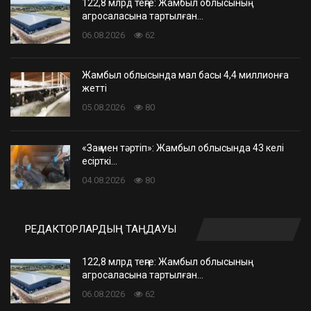
122,8 млрд теңге: Жамбыл облысының
агросаласына тартылған…
06.08.2026
62
Жамбыл облысында мал басы 4,4 миллионға
жетті
05.08.2026
80
«Заң мен тәртіп»: Жамбыл облысында 43 келі
есірткі…
04.08.2026
80
РЕДАКТОРЛАРДЫҢ ТАҢДАУЫ
122,8 млрд теңге: Жамбыл облысының
агросаласына тартылған…
06.08.2026
62