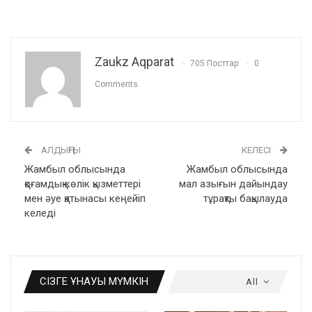
Zaukz Aqparat
705 Посттар
0
Comments
АЛДЫҢҒЫ
КЕЛЕСІ
Жамбыл облысында
Жамбыл облысында
қоғамдық көлік қызметтері
мал азығын дайындау
мен әуе қатынасы кеңейіп
тұрақты бақылауда
келеді
СІЗГЕ ҰНАУЫ МҮМКІН
All