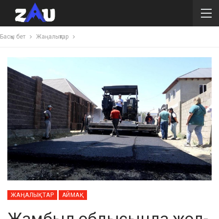
Басқы бет
Жаңалықтар
ЖАҢАЛЫҚТАР
АЙМАҚ
Жамбыл облысында жол-