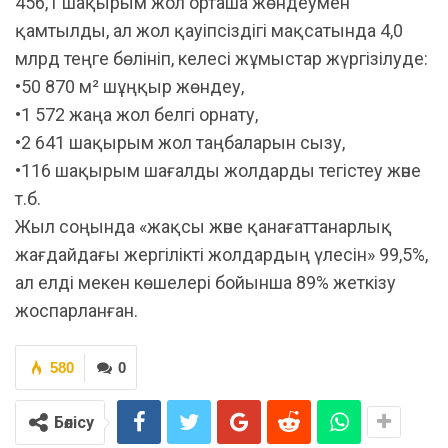
456,1 шақырым жол орташа жөндеумен
қамтылды, ал жол қауіпсіздігі мақсатында 4,0
млрд теңге бөлініп, келесі жұмыстар жүргізілуде:
•50 870 м² шұңқыр жөндеу,
•1 572 жаңа жол белгі орнату,
•2 641 шақырым жол таңбаларын сызу,
•116 шақырым шағалды жолдарды тегістеу және
т.б.
Жыл соңында «жақсы және қанағаттанарлық
жағдайдағы жергілікті жолдардың үлесін» 99,5%,
ал елді мекен көшелері бойынша 89% жеткізу
жоспарланған.
580
0
Бөлісу