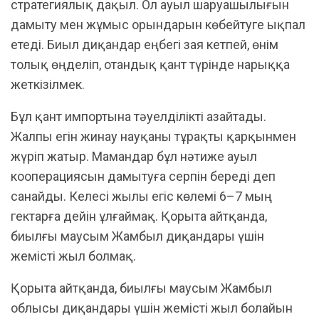
стратегиялық дақыл. Ол ауыл шаруашылығын
дамыту мен жұмыс орындарын көбейтуге ықпал
етеді. Биыл диқандар еңбегі зая кетпей, өнім
толық өңделіп, отандық қант түрінде нарыққа
жеткізілмек.
Бұл қант импортына тәуелділікті азайтады.
Жалпы егін жинау науқаны тұрақты қарқынмен
жүріп жатыр. Мамандар бұл нәтиже ауыл
кооперациясын дамытуға серпін береді деп
санайды. Келесі жылы егіс көлемі 6–7 мың
гектарға дейін ұлғаймақ. Қорыта айтқанда,
биылғы маусым Жамбыл диқандары үшін
жемісті жыл болмақ.
Қорыта айтқанда, биылғы маусым Жамбыл
облысы диқандары үшін жемісті жыл болайын