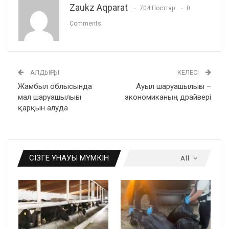
Zaukz Aqparat
704 Посттар
0
Comments
АЛДЫҢҒЫ
КЕЛЕСІ
Жамбыл облысында
Ауыл шаруашылығы –
мал шаруашылығы
экономиканың драйвері
қарқын алуда
СІЗГЕ ҰНАУЫ МҮМКІН
All