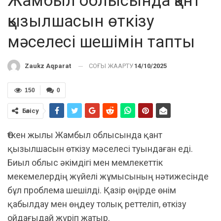
Жамбыл облысында қант
қызылшасын өткізу
мәселесі шешімін тапты
СОҢҒЫ ЖАҢАРТУ
14/10/2025
Zaukz Aqparat
150
0
Бөлісу
Өткен жылы Жамбыл облысында қант
қызылшасын өткізу мәселесі туындаған еді.
Биыл облыс әкімдігі мен мемлекеттік
мекемелердің жүйелі жұмысының нәтижесінде
бұл проблема шешілді. Қазір өңірде өнім
қабылдау мен өңдеу толық реттеліп, өткізу
ойдағыдай жүріп жатыр.