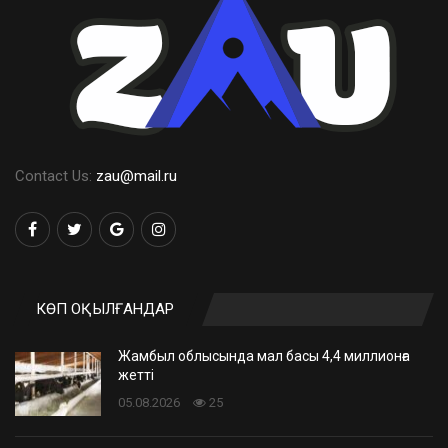
Contact Us:
zau@mail.ru
КӨП ОҚЫЛҒАНДАР
Жамбыл облысында мал басы 4,4 миллионға
жетті
05.08.2026
25