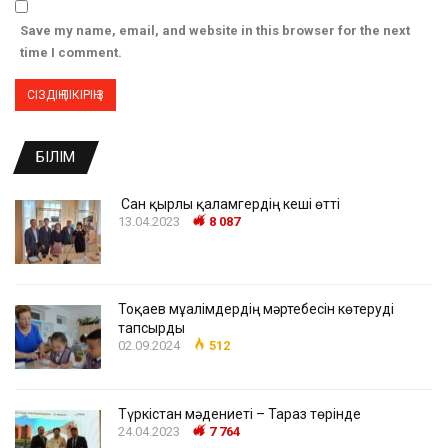
Save my name, email, and website in this browser for the next
time I comment.
БІЛІМ
Сан қырлы қаламгердің кеші өтті
13.04.2023
8 087
Тоқаев мұғалімдердің мәртебесін көтеруді
тапсырды
02.09.2024
512
Түркістан мәдениеті – Тараз төрінде
24.04.2023
7 764