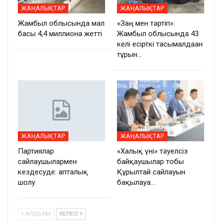
ЖАҢАЛЫҚТАР
ЖАҢАЛЫҚТАР
Жамбыл облысында мал
«Заң мен тәртіп»:
басы 4,4 миллионға жетті
Жамбыл облысында 43
келі есірткі тасымалдаған
тұрғын…
ЖАҢАЛЫҚТАР
ЖАҢАЛЫҚТАР
Партиялар
«Халық үні» тәуелсіз
сайлаушылармен
байқаушылар тобы
кездесуде: апталық
Құрылтай сайлауын
шолу
бақылауға…
АЛДЫҢҒЫ
КЕЛЕСІ