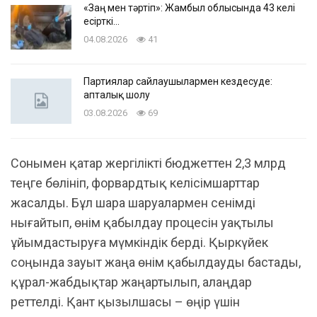
«Заң мен тәртіп»: Жамбыл облысында 43 келі
есірткі…
04.08.2026
41
Партиялар сайлаушылармен кездесуде:
апталық шолу
03.08.2026
69
Сонымен қатар жергілікті бюджеттен 2,3 млрд
теңге бөлініп, форвардтық келісімшарттар
жасалды. Бұл шара шаруалармен сенімді
нығайтып, өнім қабылдау процесін уақтылы
ұйымдастыруға мүмкіндік берді. Қыркүйек
соңында зауыт жаңа өнім қабылдауды бастады,
құрал-жабдықтар жаңартылып, алаңдар
реттелді. Қант қызылшасы – өңір үшін