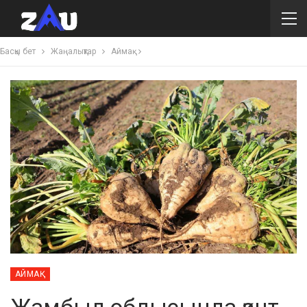
Басқы бет
Жаңалықтар
Аймақ
АЙМАҚ