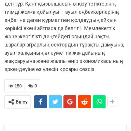
деп тұр. Қант қызылшасын өткізу тетіктерінің
тиімді жолға қойылуы – ауыл еңбеккерлерінің
еңбегіне деген құрмет пен қолдаудың айқын
көрінісі екені айтпаса да белгілі. Мемлекеттік
және жергілікті деңгейдегі осындай нақты
шаралар аграрлық сектордың тұрақты дамуына,
ауыл халқының әлеуметтік жағдайының
жақсаруына және жалпы өңір экономикасының
өркендеуіне өз үлесін қосары сөзсіз.
150
0
Бөлісу