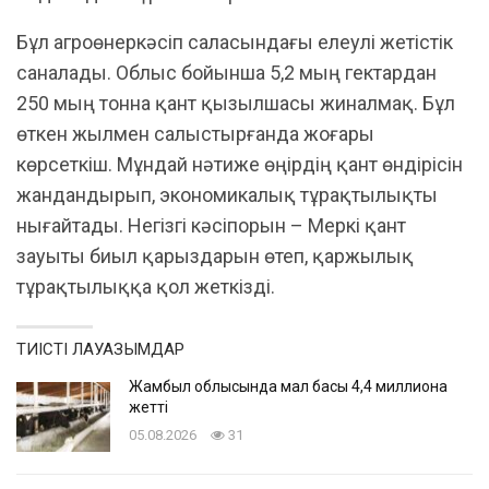
Бұл агроөнеркәсіп саласындағы елеулі жетістік
саналады. Облыс бойынша 5,2 мың гектардан
250 мың тонна қант қызылшасы жиналмақ. Бұл
өткен жылмен салыстырғанда жоғары
көрсеткіш. Мұндай нәтиже өңірдің қант өндірісін
жандандырып, экономикалық тұрақтылықты
нығайтады. Негізгі кәсіпорын – Меркі қант
зауыты биыл қарыздарын өтеп, қаржылық
тұрақтылыққа қол жеткізді.
ТИІСТІ ЛАУАЗЫМДАР
Жамбыл облысында мал басы 4,4 миллионға
жетті
05.08.2026
31