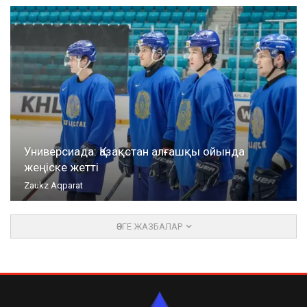
Универсиада: Қазақстан алғашқы ойында
жеңіске жетті
Zaukz Aqparat
ӨЗГЕ ЖАЗБАЛАР