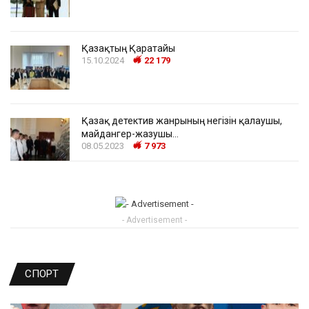
Қазақтың Қаратайы
15.10.2024
22 179
Қазақ детектив жанрының негізін қалаушы,
майдангер-жазушы…
08.05.2023
7 973
- Advertisement -
СПОРТ