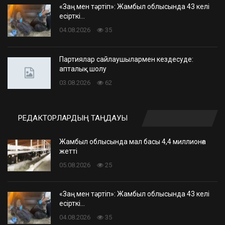
«Заң мен тәртіп»: Жамбыл облысында 43 келі
есірткі…
04.08.2026
35
Партиялар сайлаушылармен кездесуде:
апталық шолу
03.08.2026
62
РЕДАКТОРЛАРДЫҢ ТАҢДАУЫ
Жамбыл облысында мал басы 4,4 миллионға
жетті
05.08.2026
25
«Заң мен тәртіп»: Жамбыл облысында 43 келі
есірткі…
04.08.2026
35