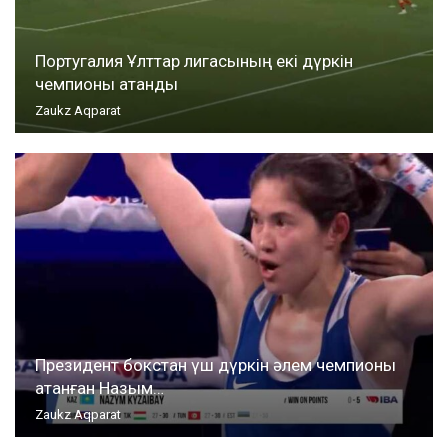
Португалия Ұлттар лигасының екі дүркін
чемпионы атанды
Zaukz Aqparat
Президент бокстан үш дүркін әлем чемпионы
атанған Назым…
Zaukz Aqparat