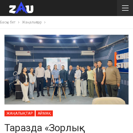
Басқы бет
Жаңалықтар
ЖАҢАЛЫҚТАР
АЙМАҚ
Таразда «Зорлық-