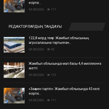
есірткі…
04.08.2026
111
РЕДАКТОРЛАРДЫҢ ТАҢДАУЫ
122,8 млрд теңге: Жамбыл облысының
агросаласына тартылған…
06.08.2026
95
Жамбыл облысында мал басы 4,4 миллионға
жетті
05.08.2026
112
«Заң мен тәртіп»: Жамбыл облысында 43 келі
есірткі…
04.08.2026
111