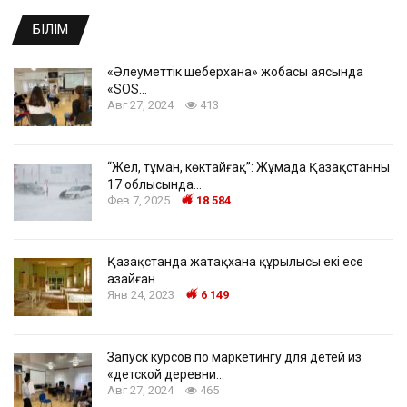
БІЛІМ
«Әлеуметтік шеберхана» жобасы аясында
«SOS…
Авг 27, 2024
413
“Жел, тұман, көктайғақ”: Жұмада Қазақстанның
17 облысында…
Фев 7, 2025
18 584
Қазақстанда жатақхана құрылысы екі есе
азайған
Янв 24, 2023
6 149
Запуск курсов по маркетингу для детей из
«детской деревни…
Авг 27, 2024
465