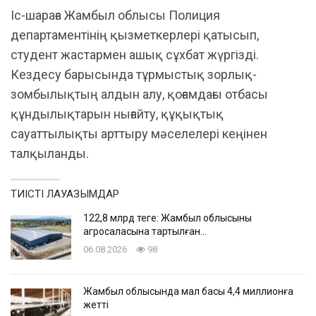
Іс-шараға Жамбыл облысы Полиция
департаментінің қызметкерлері қатысып,
студент жастармен ашық сұхбат жүргізді.
Кездесу барысында тұрмыстық зорлық-
зомбылықтың алдын алу, қоғамдағы отбасы
құндылықтарын нығайту, құқықтық
сауаттылықты арттыру мәселелері кеңінен
талқыланды.
ТИІСТІ ЛАУАЗЫМДАР
122,8 млрд теңге: Жамбыл облысының
агросаласына тартылған…
06.08.2026
98
Жамбыл облысында мал басы 4,4 миллионға
жетті