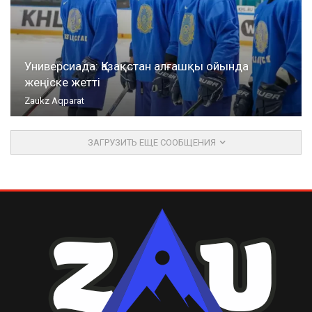
Универсиада: Қазақстан алғашқы ойында
жеңіске жетті
Zaukz Aqparat
ЗАГРУЗИТЬ ЕЩЕ СООБЩЕНИЯ