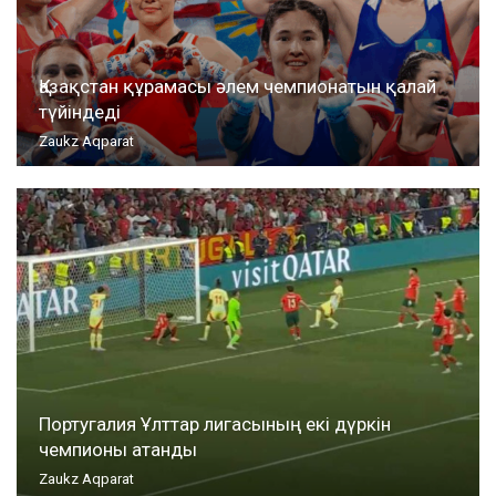
Қазақстан құрамасы әлем чемпионатын қалай
түйіндеді
Zaukz Aqparat
Португалия Ұлттар лигасының екі дүркін
чемпионы атанды
Zaukz Aqparat