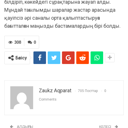
білдіріп, көкейдегі сұрақтарына жауап алды.
Мұндай тағылымды шаралар жастар арасында
қауіпсіз әрі саналы орта қалыптастыруға
бағытталған маңызды бастамалардың бірі болды.
308
0
Бөлісу
Zaukz Aqparat
705 Посттар
0
Comments
АЛДЫҢҒЫ
КЕЛЕСІ