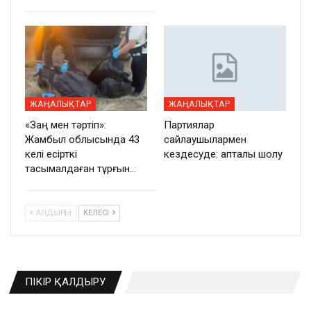
ЖАҢАЛЫҚТАР
ЖАҢАЛЫҚТАР
«Заң мен тәртіп»:
Партиялар
Жамбыл облысында 43
сайлаушылармен
келі есірткі
кездесуде: апталық шолу
тасымалдаған тұрғын…
АЛДЫҢҒЫ
КЕЛЕСІ
ПІКІР ҚАЛДЫРУ