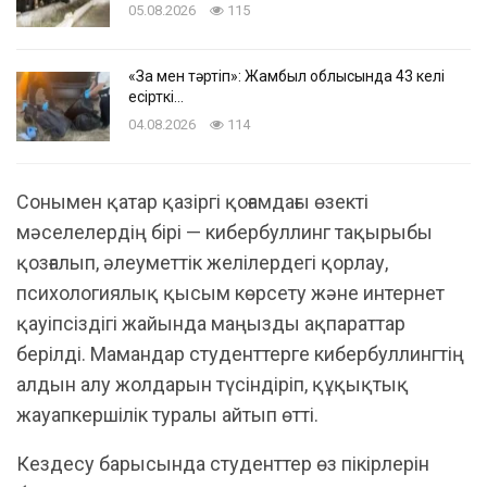
05.08.2026
115
«Заң мен тәртіп»: Жамбыл облысында 43 келі
есірткі…
04.08.2026
114
Сонымен қатар қазіргі қоғамдағы өзекті
мәселелердің бірі — кибербуллинг тақырыбы
қозғалып, әлеуметтік желілердегі қорлау,
психологиялық қысым көрсету және интернет
қауіпсіздігі жайында маңызды ақпараттар
берілді. Мамандар студенттерге кибербуллингтің
алдын алу жолдарын түсіндіріп, құқықтық
жауапкершілік туралы айтып өтті.
Кездесу барысында студенттер өз пікірлерін