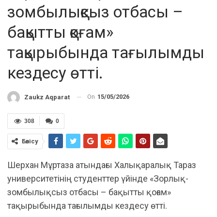
зомбылықсыз отбасы –
бақытты қоғам»
тақырыбында тағылымды
кездесу өтті.
On
15/05/2026
Zaukz Aqparat
308
0
Бөлісу
Шерхан Мұртаза атындағы Халықаралық Тараз
университетінің студенттер үйінде «Зорлық-
зомбылықсыз отбасы – бақытты қоғам»
тақырыбында тағылымды кездесу өтті.