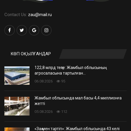
Contact Us:
zau@mail.ru
КӨП ОҚЫЛҒАНДАР
122,8 млрд теңге: Жамбыл облысының
агросаласына тартылған…
06.08.2026
95
Жамбыл облысында мал басы 4,4 миллионға
жетті
05.08.2026
112
«Заң мен тәртіп»: Жамбыл облысында 43 келі