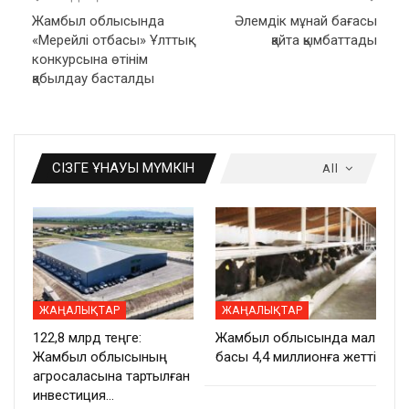
Жамбыл облысында
Әлемдік мұнай бағасы
«Мерейлі отбасы» Ұлттық
қайта қымбаттады
конкурсына өтінім
қабылдау басталды
СІЗГЕ ҰНАУЫ МҮМКІН
All
ЖАҢАЛЫҚТАР
ЖАҢАЛЫҚТАР
122,8 млрд теңге:
Жамбыл облысында мал
Жамбыл облысының
басы 4,4 миллионға жетті
агросаласына тартылған
инвестиция…