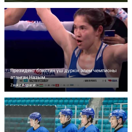
Президент бокстан үш дүркін әлем чемпионы
атанған Назым…
Zaukz Aqparat