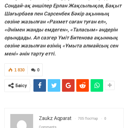
Сондай-ақ әншілер Ерлан Жақсылықов, Бақыт
Шағырбаев пен Сарсенбек Бәкір ақынның
сөзіне жазылған «Рахмет саған туған ел»,
«Әнімен жанды емдеген», «Таласым» әндерін
орындады. Ал сазгер Үміт Битенова ақынның
сөзіне жазылған өзінің «Ұмыта алмайсың сен
мені» әнін тарту етті.
1 830
0
Бөлісу
Zaukz Aqparat
705 Посттар
0
Comments