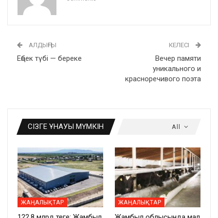
АЛДЫҢҒЫ
КЕЛЕСІ
Еңбек түбі — береке
Вечер памяти
уникального и
красноречивого поэта
СІЗГЕ ҰНАУЫ МҮМКІН
All
ЖАҢАЛЫҚТАР
ЖАҢАЛЫҚТАР
122,8 млрд теңге: Жамбыл
Жамбыл облысында мал