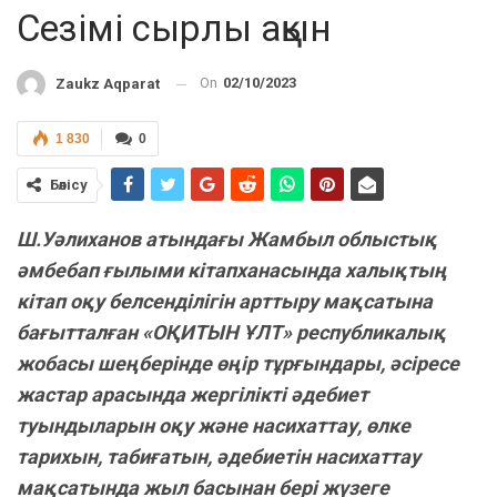
Сезімі сырлы ақын
On
02/10/2023
Zaukz Aqparat
1 830
0
Бөлісу
Ш.Уәлиханов атындағы Жамбыл облыстық
әмбебап ғылыми кітапханасында халықтың
кітап оқу белсенділігін арттыру мақсатына
бағытталған «ОҚИТЫН ҰЛТ» республикалық
жобасы шеңберінде өңір тұрғындары, әсіресе
жастар арасында жергілікті әдебиет
туындыларын оқу және насихаттау, өлке
тарихын, табиғатын, әдебиетін насихаттау
мақсатында жыл басынан бері жүзеге