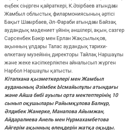
еңбек сіңірген қайраткері, К.Әзірбаев атындағы
Жамбыл облыстық филармониясының әртісі
Бақыт Шағырбаев, Әл-Фараби атындағы Байзақ
аудандық мәдениет үйінің әншілері, ақын, сазгер
Сәрсенбек Бәкір мен Ерлан Жақсылықов,
ақынның ұлдары Талас аудандық тарихи-
өлкетану музейінің директоры Тайлақ Наршаұлы
және жеке кәсіпкерлікпен айналысып жүрген
Нарбол Наршаұлы қатысты.
Кітапхана қызметкерлері мен Жамбыл
ауданының Әзімбек Ысмайылұлы атындағы
және Айша бибі ауылы орта мектептерінің 10
сынып оқушылары Райымқұлова Балнұр,
Әлдибек Жанерке, Манапова Айымжан,
Айдаралиева Анель мен Нұрмахамбетова
Айгерім ақынның өлеңдерін жатқа оқыды.