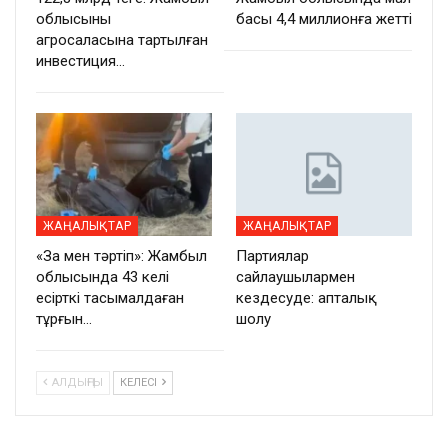
облысының
басы 4,4 миллионға жетті
агросаласына тартылған
инвестиция…
ЖАҢАЛЫҚТАР
ЖАҢАЛЫҚТАР
«Заң мен тәртіп»: Жамбыл
Партиялар
облысында 43 келі
сайлаушылармен
есірткі тасымалдаған
кездесуде: апталық
тұрғын…
шолу
АЛДЫҢҒЫ
КЕЛЕСІ