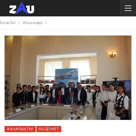
Басқы бет
Жаңалықтар
ЖАҢАЛЫҚТАР
МӘДЕНИЕТ