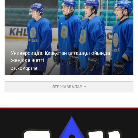
Универсиада: Қазақстан алғашқы ойында
жеңіске жетті
Zaukz Aqparat
ӨЗГЕ ЖАЗБАЛАР