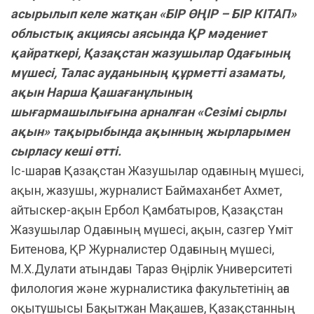
асырылып келе жатқан «БІР ӨҢІР – БІР КІТАП»
облыстық акциясы аясында ҚР мәдениет
қайраткері, Қазақстан жазушылар Одағының
мүшесі, Талас ауданының құрметті азаматы,
ақын Нарша Қашағанұлының
шығармашылығына арналған «Сезімі сырлы
ақын» тақырыбында ақынның жырларымен
сырласу кеші өтті.
Іс-шараға Қазақстан Жазушылар одағының мүшесі,
ақын, жазушы, журналист Баймаханбет Ахмет,
айтыскер-ақын Ербол Қамбатыров, Қазақстан
Жазушылар Одағының мүшесі, ақын, сазгер Үміт
Битенова, ҚР Журналистер Одағының мүшесі,
М.Х.Дулати атындағы Тараз Өңірлік Университеті
филология және журналистика факультетінің аға
оқытушысы Бақытжан Мақашев, Қазақстанның