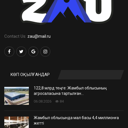
Contact Us:
zau@mail.ru
КӨП ОҚЫЛҒАНДАР
122,8 млрд теңге: Жамбыл облысының
агросаласына тартылған…
06.08.2026
84
Жамбыл облысында мал басы 4,4 миллионға
жетті