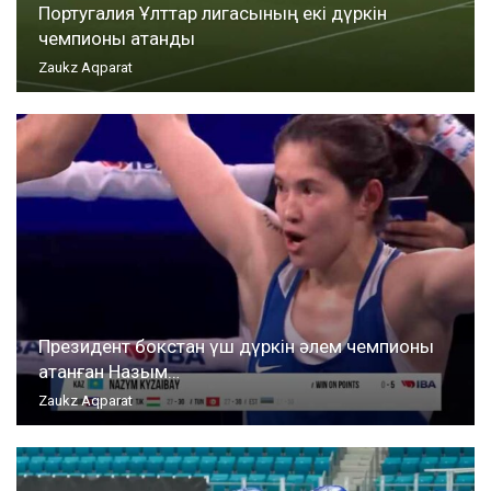
Португалия Ұлттар лигасының екі дүркін
чемпионы атанды
Zaukz Aqparat
Президент бокстан үш дүркін әлем чемпионы
атанған Назым…
Zaukz Aqparat