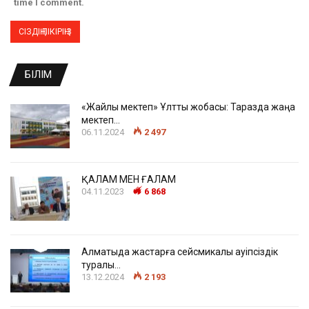
time I comment.
БІЛІМ
«Жайлы мектеп» Ұлттық жобасы: Таразда жаңа
мектеп…
06.11.2024
2 497
ҚАЛАМ МЕН ҒАЛАМ
04.11.2023
6 868
Алматыда жастарға сейсмикалық қауіпсіздік
туралы…
13.12.2024
2 193