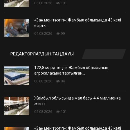
05.08.2026
101
«Заң мен тәртіп»: Жамбыл облысында 43 келі
есірткі…
04.08.2026
99
РЕДАКТОРЛАРДЫҢ ТАҢДАУЫ
122,8 млрд теңге: Жамбыл облысының
агросаласына тартылған…
06.08.2026
84
Жамбыл облысында мал басы 4,4 миллионға
жетті
05.08.2026
101
«Заң мен тәртіп»: Жамбыл облысында 43 келі