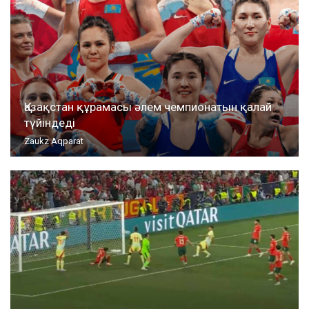
Қазақстан құрамасы әлем чемпионатын қалай
түйіндеді
Zaukz Aqparat