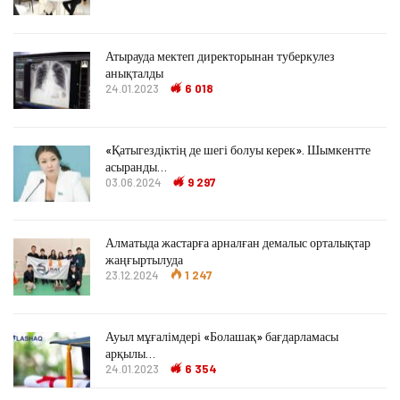
Атырауда мектеп директорынан туберкулез
анықталды
24.01.2023
6 018
«Қатыгездіктің де шегі болуы керек». Шымкентте
асыранды…
03.06.2024
9 297
Алматыда жастарға арналған демалыс орталықтар
жаңғыртылуда
23.12.2024
1 247
Ауыл мұғалімдері «Болашақ» бағдарламасы
арқылы…
24.01.2023
6 354