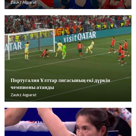
Zaukz Aqparat
Португалия Ұлттар лигасының екі дүркін
чемпионы атанды
Zaukz Aqparat