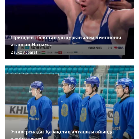
Президент бокстан үш дүркін әлем чемпионы
атанған Назым…
Zaukz Aqparat
Универсиада: Қазақстан алғашқы ойында
жеңіске жетті