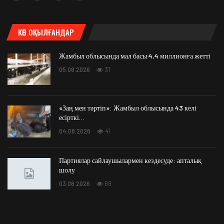
КӨП ОҚЫЛҒАНДАР
Жамбыл облысында мал басы 4,4 миллионға жетті
05.08.2026
31
«Заң мен тәртіп»: Жамбыл облысында 43 келі
есірткі…
04.08.2026
41
Партиялар сайлаушылармен кездесуде: апталық
шолу
03.08.2026
69