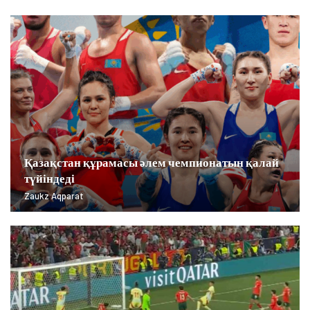
Қазақстан құрамасы әлем чемпионатын қалай
түйіндеді
Zaukz Aqparat