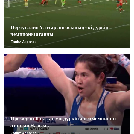
Португалия Ұлттар лигасының екі дүркін
чемпионы атанды
Zaukz Aqparat
Президент бокстан үш дүркін әлем чемпионы
атанған Назым…
Zaukz Aqparat