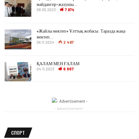
майдангер-жазушы…
08.05.2023
7 974
«Жайлы мектеп» Ұлттық жобасы: Таразда жаңа
мектеп…
06.11.2024
2 497
ҚАЛАМ МЕН ҒАЛАМ
04.11.2023
6 867
- Advertisement -
СПОРТ