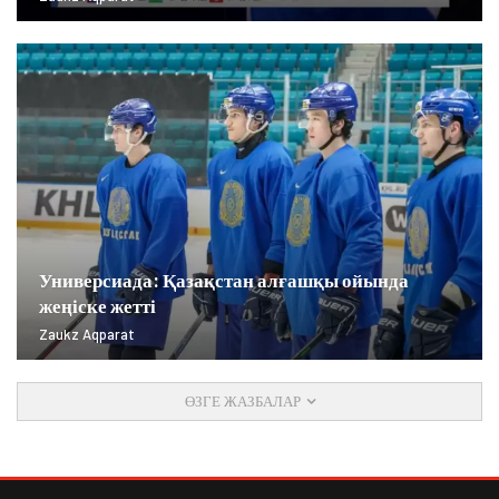
Универсиада: Қазақстан алғашқы ойында
жеңіске жетті
Zaukz Aqparat
ӨЗГЕ ЖАЗБАЛАР