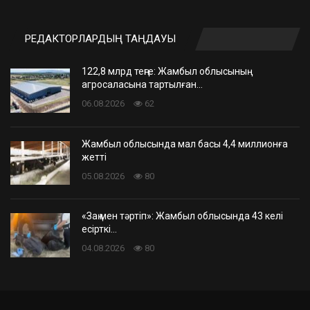
РЕДАКТОРЛАРДЫҢ ТАҢДАУЫ
122,8 млрд теңге: Жамбыл облысының
агросаласына тартылған…
06.08.2026
62
Жамбыл облысында мал басы 4,4 миллионға
жетті
05.08.2026
80
«Заң мен тәртіп»: Жамбыл облысында 43 келі
есірткі…
04.08.2026
80