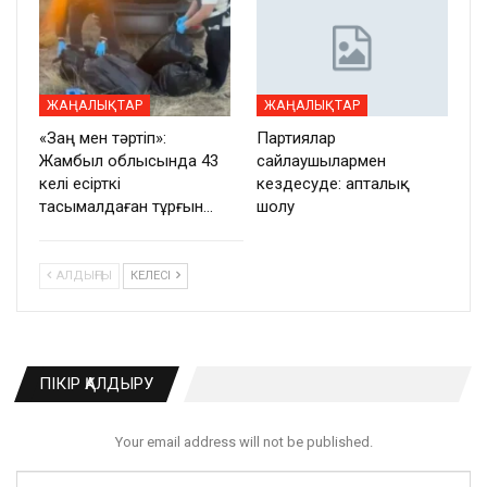
ЖАҢАЛЫҚТАР
ЖАҢАЛЫҚТАР
«Заң мен тәртіп»:
Партиялар
Жамбыл облысында 43
сайлаушылармен
келі есірткі
кездесуде: апталық
тасымалдаған тұрғын…
шолу
АЛДЫҢҒЫ
КЕЛЕСІ
ПІКІР ҚАЛДЫРУ
Your email address will not be published.