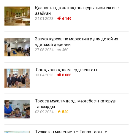
Қазақстанда жатақхана құрылысы екі есе
азайған
24.01.2023
6 149
Запуск курсов по маркетингу для детей из
«детской деревни…
27.08.2024
460
Сан қырлы қаламгердің кеші өтті
13.04.2023
8 088
Тоқаев мұғалімдердің мәртебесін көтеруді
тапсырды
02.09.2024
520
Түркістан мәдениеті – Тараз төрінде