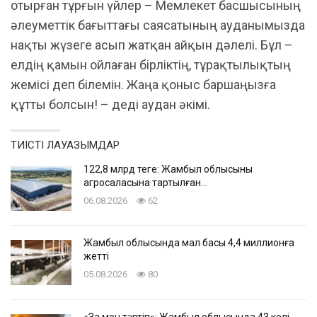
отырған тұрғын үйлер – Мемлекет басшысының
әлеуметтік бағыттағы саясатының ауданымызда
нақты жүзеге асып жатқан айқын дәлелі. Бұл –
елдің қамын ойлаған бірліктің, тұрақтылықтың
жемісі деп білемін. Жаңа қоныс баршаңызға
құтты болсын! – деді аудан әкімі.
ТИІСТІ ЛАУАЗЫМДАР
122,8 млрд теңге: Жамбыл облысының
агросаласына тартылған…
06.08.2026
62
Жамбыл облысында мал басы 4,4 миллионға
жетті
05.08.2026
80
«Заң мен тәртіп»: Жамбыл облысында 43 келі