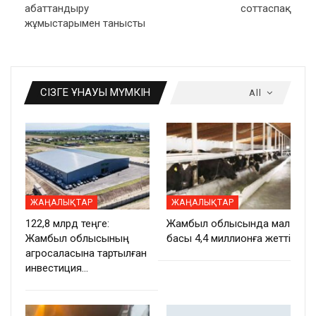
абаттандыру
соттаспақ
жұмыстарымен танысты
СІЗГЕ ҰНАУЫ МҮМКІН
All
ЖАҢАЛЫҚТАР
ЖАҢАЛЫҚТАР
122,8 млрд теңге:
Жамбыл облысында мал
Жамбыл облысының
басы 4,4 миллионға жетті
агросаласына тартылған
инвестиция…