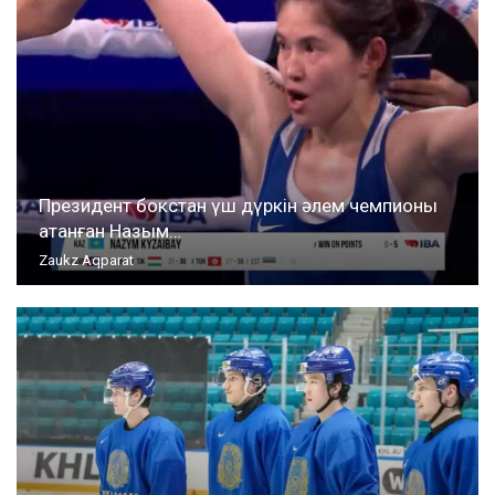
Президент бокстан үш дүркін әлем чемпионы
атанған Назым…
Zaukz Aqparat