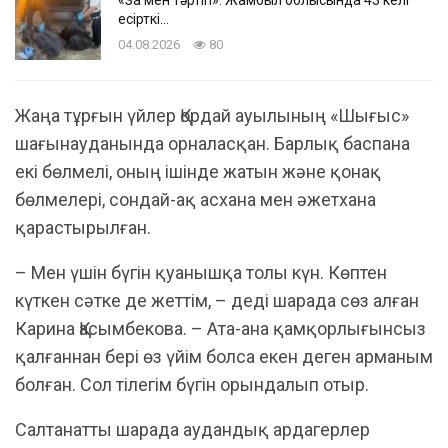
есірткі…
04.08.2026
80
Жаңа тұрғын үйлер Қордай ауылының «Шығыс»
шағынауданында орналасқан. Барлық баспана
екі бөлмелі, оның ішінде жатын және қонақ
бөлмелері, сондай-ақ асхана мен әжетхана
қарастырылған.
– Мен үшін бүгін қуанышқа толы күн. Көптен
күткен сәтке де жеттім, – деді шарада сөз алған
Карина Қасымбекова. – Ата-ана қамқорлығынсыз
қалғаннан бері өз үйім болса екен деген арманым
болған. Сол тілегім бүгін орындалып отыр.
Салтанатты шарада аудандық ардагерлер