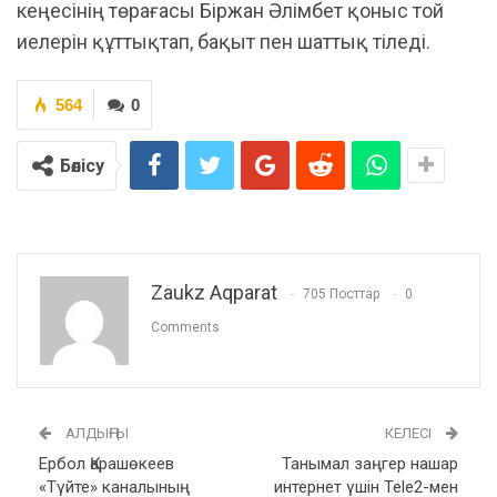
кеңесінің төрағасы Біржан Әлімбет қоныс той
иелерін құттықтап, бақыт пен шаттық тіледі.
564
0
Бөлісу
Zaukz Aqparat
705 Посттар
0
Comments
АЛДЫҢҒЫ
КЕЛЕСІ
Ербол Қарашөкеев
Танымал заңгер нашар
«Түйте» каналының
интернет үшін Tele2-мен