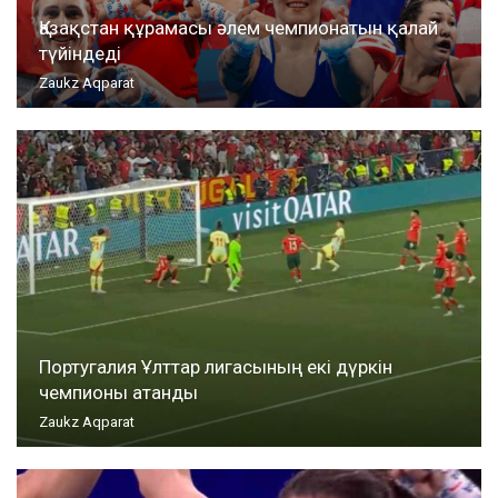
Қазақстан құрамасы әлем чемпионатын қалай
түйіндеді
Zaukz Aqparat
Португалия Ұлттар лигасының екі дүркін
чемпионы атанды
Zaukz Aqparat