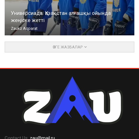
Универсиада: Қазақстан алғашқы ойында
жеңіске жетті
Zaukz Aqparat
ӨЗГЕ ЖАЗБАЛАР
Contact Us:
zau@mail.ru