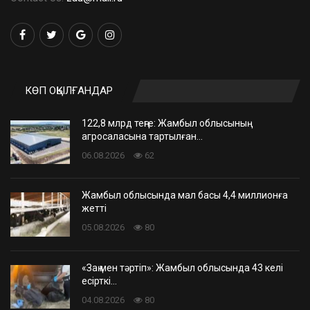
КӨП ОҚЫЛҒАНДАР
122,8 млрд теңге: Жамбыл облысының
агросаласына тартылған…
06.08.2026
62
Жамбыл облысында мал басы 4,4 миллионға
жетті
05.08.2026
80
«Заң мен тәртіп»: Жамбыл облысында 43 келі
есірткі…
04.08.2026
80