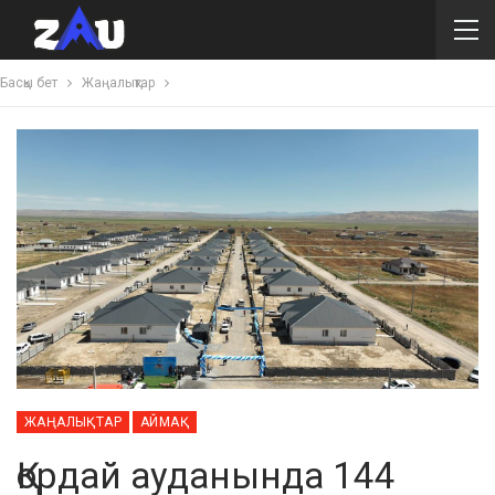
Басқы бет
Жаңалықтар
ЖАҢАЛЫҚТАР
АЙМАҚ
Қордай ауданында 144