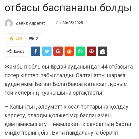
отбасы баспаналы болды
On
30/05/2025
Zaukz Aqparat
564
0
Бөлісу
Жамбыл облысы Қордай ауданында 144 отбасыға
пәтер кілттері табысталды. Салтанатты шараға
аудан әкімі Бегзат Болатбеков қатысып, қоныс
той иелерінің қуанышына ортақтасты.
– Халықтың әлеуметтік осал топтарына қолдау
көрсету, оларды қолжетімді баспанамен
қамтамасыз ету – мемлекеттік саясаттың басты
міндеттерінің бірі. Бүгін пайдалануға беріліп