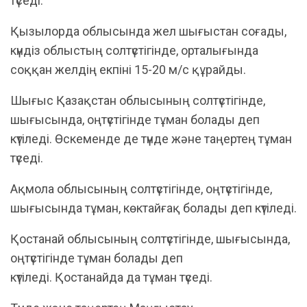
түседі.
Қызылорда облысында жел шығыстан соғады,
күндіз облыстың солтүстігінде, орталығында
соққан желдің екпіні 15-20 м/с құрайды.
Шығыс Қазақстан облысының солтүстігінде,
шығысында, оңтүстігінде тұман болады деп
күтіледі. Өскеменде де түнде және таңертең тұман
түседі.
Ақмола облысының солтүстігінде, оңтүстігінде,
шығысында тұман, көктайғақ болады деп күтіледі.
Қостанай облысының солтүстігінде, шығысында,
оңтүстігінде тұман болады деп
күтіледі. Қостанайда да тұман түседі.