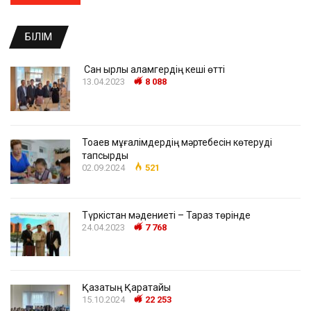
БІЛІМ
Сан қырлы қаламгердің кеші өтті
13.04.2023
8 088
Тоқаев мұғалімдердің мәртебесін көтеруді
тапсырды
02.09.2024
521
Түркістан мәдениеті – Тараз төрінде
24.04.2023
7 768
Қазақтың Қаратайы
15.10.2024
22 253