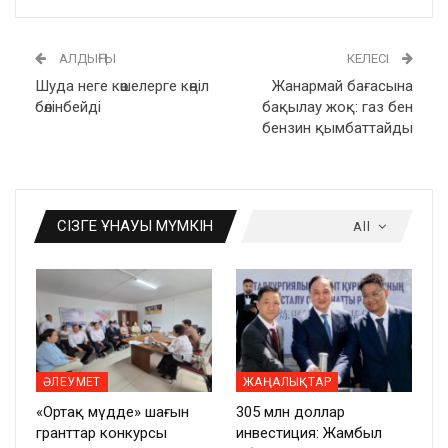
АЛДЫҢҒЫ
КЕЛЕСІ
Шуда неге көшелерге көңіл
Жанармай бағасына
бөлінбейді
бақылау жоқ: газ бен
бензин қымбаттайды
СІЗГЕ ҰНАУЫ МҮМКІН
All
ӘЛЕУМЕТ
ЖАҢАЛЫҚТАР
«Ортақ мүдде» шағын
305 млн доллар
гранттар конкурсы
инвестиция: Жамбыл