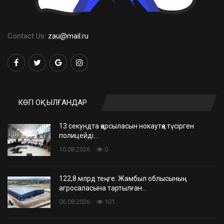
Contact Us:
zau@mail.ru
КӨП ОҚЫЛҒАНДАР
13 секундта қарсыласын нокаутқа түсірген
полицейді…
10.08.2026
0
122,8 млрд теңге: Жамбыл облысының
агросаласына тартылған…
06.08.2026
101