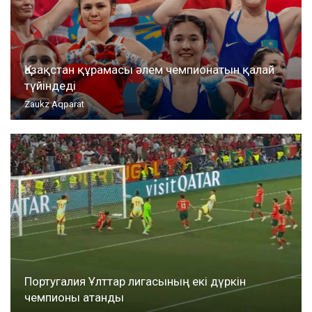
Қазақстан құрамасы әлем чемпионатын қалай
түйіндеді
Zaukz Aqparat
Португалия Ұлттар лигасының екі дүркін
чемпионы атанды