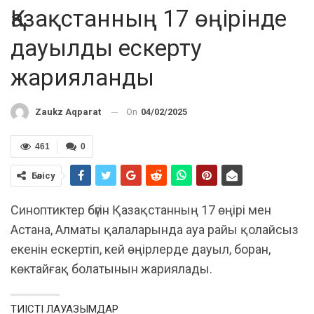
Қазақстанның 17 өңірінде
дауылды ескерту
жарияланды
On
04/02/2025
Zaukz Aqparat
461
0
Бөлісу
Синоптиктер бүгін Қазақстанның 17 өңірі мен
Астана, Алматы қалаларында ауа райы қолайсыз
екенін ескертіп, кей өңірлерде дауыл, боран,
көктайғақ болатынын жариялады.
ТИІСТІ ЛАУАЗЫМДАР