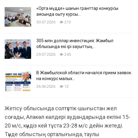
«Ортақ мүдде» шағын гранттар конкурсы
аясында оқыту курсы…
30.07.2026
213
305 млн доллар инвестиция: Жамбыл
облысында екі ірі зауыттың…
29.07.2026
245
В Жамбылской области начался прием заявок
на конкурс малых…
26.06.2026
12
Жетісу облысында солтүстік-шығыстан жел
соғады, Алакөл көлдері аудандарында екпіні 15-
20 м/с, күндіз кей тұста 23-28 м/с дейін жетеді.
Түнде облыстың орталығында, таулы