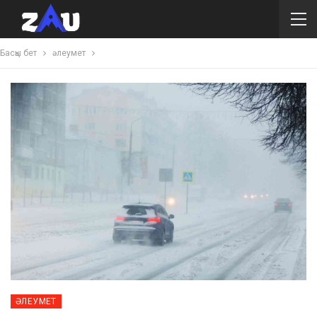
Басқы бет
әлеумет
ӘЛЕУМЕТ