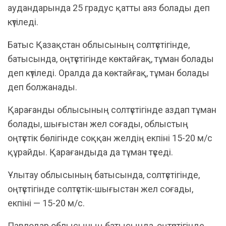
аудандарында 25 градус қатты аяз болады деп
күтіледі.
Батыс Қазақстан облысының солтүстігінде,
батысында, оңтүстігінде көктайғақ, тұман болады
деп күтіледі. Оралда да көктайғақ, тұман болады
деп болжанады.
Қарағанды облысының солтүстігінде аздап тұман
болады, шығыстан жел соғады, облыстың
оңтүстік бөлігінде соққан желдің екпіні 15-20 м/с
құрайды. Қарағандыда да тұман түседі.
Ұлытау облысының батысында, солтүстігінде,
оңтүстігінде солтүстік-шығыстан жел соғады,
екпіні — 15-20 м/с.
Павлодар облысының батысында, оңтүстігінде,