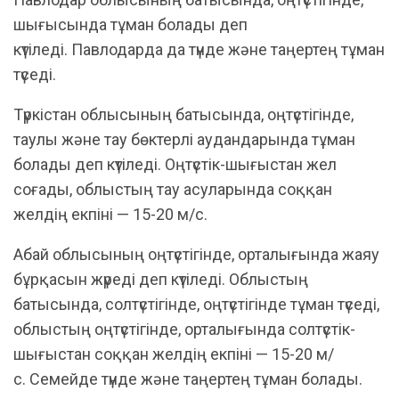
шығысында тұман болады деп
күтіледі. Павлодарда да түнде және таңертең тұман
түседі.
Түркістан облысының батысында, оңтүстігінде,
таулы және тау бөктерлі аудандарында тұман
болады деп күтіледі. Оңтүстік-шығыстан жел
соғады, облыстың тау асуларында соққан
желдің екпіні — 15-20 м/с.
Абай облысының оңтүстігінде, орталығында жаяу
бұрқасын жүреді деп күтіледі. Облыстың
батысында, солтүстігінде, оңтүстігінде тұман түседі,
облыстың оңтүстігінде, орталығында солтүстік-
шығыстан соққан желдің екпіні — 15-20 м/
с. Семейде түнде және таңертең тұман болады.