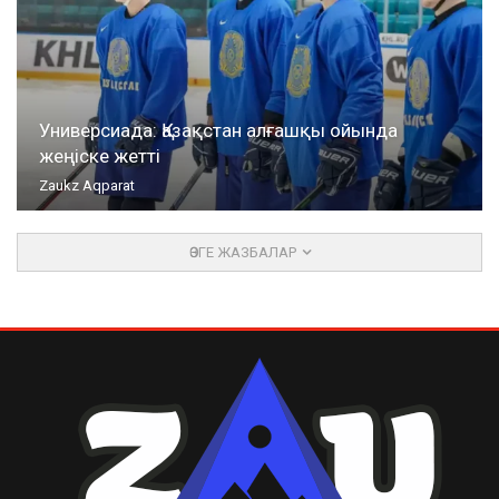
Универсиада: Қазақстан алғашқы ойында
жеңіске жетті
Zaukz Aqparat
ӨЗГЕ ЖАЗБАЛАР