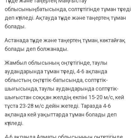
Түнде және таңертең Маңғыстау
облысыныңбатысында, солтүстігінде тұман түседі
деп күтіледі. Ақтауда түнде және таңертең тұман
болады.
Астанада түнде және таңертең тұман, көктайғақ
болады деп болжанады.
Жамбыл облысының оңтүстігінде, таулы
аудандарында тұман түседі, 4-6 ақпанда
облыстың оңтүстік-батысында, солтүстік-
шығысында, таулы аудандарында солтүстік-
шығыстан соққан желдің екпіні 15-20 м/с, кей
тұста 23-28 м/с дейін жетеді. Таразда 4-6
ақпанда кей уақыттарда тұман болады деп
күтіледі.
4-6 ақпанда Алматы облысынның оңтүстігінде,