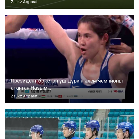
Zaukz Aqparat
Президент бокстан үш дүркін әлем чемпионы
атанған Назым…
Zaukz Aqparat