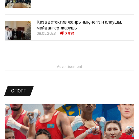
Қазақ детектив жанрының негізін қалаушы,
майдангер-жазушы…
08.05.2023
7 974
- Advertisement -
СПОРТ