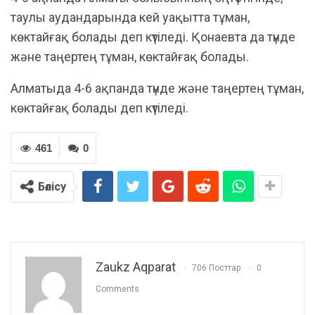
таулы аудандарында кей уақытта тұман,
көктайғақ болады деп күтіледі. Қонаевта да түнде
және таңертең тұман, көктайғақ болады.
Алматыда 4-6 ақпанда түнде және таңертең тұман,
көктайғақ болады деп күтіледі.
461
0
Бөлісу
Zaukz Aqparat
706 Посттар
0
Comments