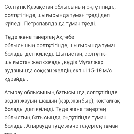
Солтүстік Қазақстан облысының оңтүстігінде,
солтүстігінде, шығысында тұман түседі деп
күтіледі. Петропавлда да тұман түседі.
Түнде және танертең Ақтөбе
облысының солтүстігінде, шығысында тұман
болады деп күтіледі. Шығыстан, солтүстік-
шығыстан жел соғады, күндіз Мұғалжар
ауданында соққан желдің екпіні 15-18 м/с
құрайды.
Атырау облысының батысында, солтүстігінде
аздап жауын-шашын (қар, жаңбыр), көктайғақ
болады деп күтіледі. Түнде және таңертең
облыстың батысында, оңтүстігінде тұман
болады. Атырауда түнде және таңертең тұман