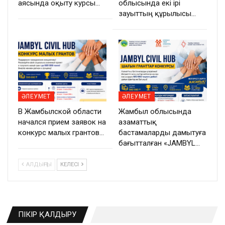
аясында оқыту курсы…
облысында екі ірі
зауыттың құрылысы…
ӘЛЕУМЕТ
ӘЛЕУМЕТ
В Жамбылской области
Жамбыл облысында
начался прием заявок на
азаматтық
конкурс малых грантов…
бастамаларды дамытуға
бағытталған «JAMBYL…
АЛДЫҢҒЫ
КЕЛЕСІ
ПІКІР ҚАЛДЫРУ