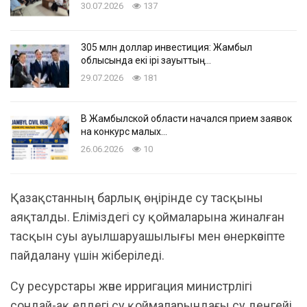
30.07.2026
137
305 млн доллар инвестиция: Жамбыл
облысында екі ірі зауыттың…
29.07.2026
181
В Жамбылской области начался прием заявок
на конкурс малых…
26.06.2026
10
Қазақстанның барлық өңірінде су тасқыны
аяқталды. Еліміздегі су қоймаларына жиналған
тасқын суы ауылшаруашылығы мен өнеркәсіпте
пайдалану үшін жіберіледі.
Су ресурстары және ирригация министрлігі
сондай-ақ елдегі су қоймаларындағы су деңгейі