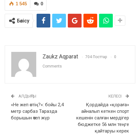
1 545
0
Бөлісу
Zaukz Aqparat
704 Посттар
0
Comments
АЛДЫҢҒЫ
КЕЛЕСІ
«Не жеп өстің?»: бойы 2,4
Қордайда «қораға»
метр сарбаз Таразда
айналып кеткен спорт
борышын өтеп жүр
кешенін салған мердігер
бюджетке 56 млн теңге
қайтаруы керек