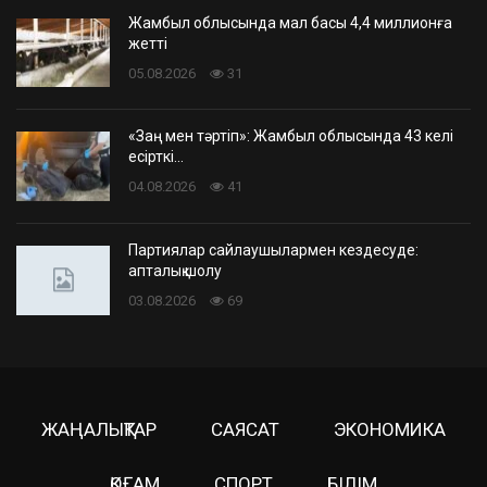
Жамбыл облысында мал басы 4,4 миллионға
жетті
05.08.2026
31
«Заң мен тәртіп»: Жамбыл облысында 43 келі
есірткі…
04.08.2026
41
Партиялар сайлаушылармен кездесуде:
апталық шолу
03.08.2026
69
ЖАҢАЛЫҚТАР
САЯСАТ
ЭКОНОМИКА
ҚОҒАМ
СПОРТ
БІЛІМ