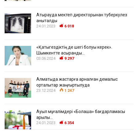
Атырауда мектеп директорынан туберкулез
анықталды
24.01.2023
6 018
«Қатыгездіктің де шегі болуы керек».
Шымкентте асыранды…
03.06.2024
9 297
Алматыда жастарға арналған демалыс
орталықтар жаңғыртылуда
23.12.2024
1 247
Ауыл мұғалімдері «Болашақ» бағдарламасы
арқылы…
24.01.2023
6 354