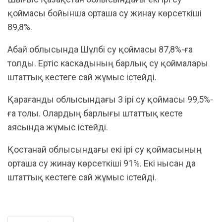
қоймасы бойынша орташа су жинау көрсеткіші
89,8%.
Абай облысында Шүлбі су қоймасы 87,8%-ға
толды. Ертіс каскадының барлық су қоймалары
штаттық кестеге сай жұмыс істейді.
Қарағанды облысындағы 3 ірі су қоймасы 99,5%-
ға толы. Олардың барлығы штаттық кесте
аясында жұмыс істейді.
Қостанай облысындағы екі ірі су қоймасының
орташа су жинау көрсеткіші 91%. Екі нысан да
штаттық кестеге сай жұмыс істейді.