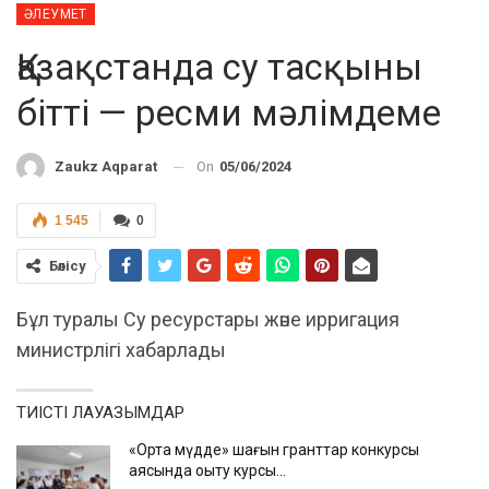
ӘЛЕУМЕТ
Қазақстанда су тасқыны
бітті — ресми мәлімдеме
On
05/06/2024
Zaukz Aqparat
1 545
0
Бөлісу
Бұл туралы Су ресурстары және ирригация
министрлігі хабарлады
ТИІСТІ ЛАУАЗЫМДАР
«Ортақ мүдде» шағын гранттар конкурсы
аясында оқыту курсы…