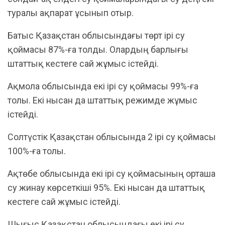
туралы ақпарат ұсынып отыр.
Батыс Қазақстан облысындағы төрт ірі су
қоймасы 87%-ға толды. Олардың барлығы
штаттық кестеге сай жұмыс істейді.
Ақмола облысында екі ірі су қоймасы 99%-ға
толы. Екі нысан да штаттық режимде жұмыс
істейді.
Солтүстік Қазақстан облысында 2 ірі су қоймасы
100%-ға толы.
Ақтөбе облысында екі ірі су қоймасының орташа
су жинау көрсеткіші 95%. Екі нысан да штаттық
кестеге сай жұмыс істейді.
Шығыс Қазақстан облысындағы екі ірі су