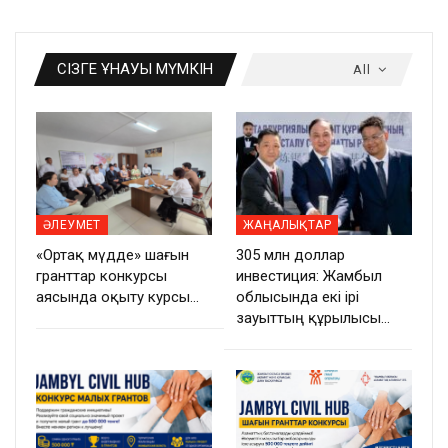
СІЗГЕ ҰНАУЫ МҮМКІН
All
ӘЛЕУМЕТ
ЖАҢАЛЫҚТАР
«Ортақ мүдде» шағын
305 млн доллар
гранттар конкурсы
инвестиция: Жамбыл
аясында оқыту курсы…
облысында екі ірі
зауыттың құрылысы…