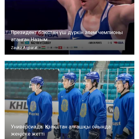
Президент бокстан үш дүркін әлем чемпионы
атанған Назым…
Zaukz Aqparat
Универсиада: Қазақстан алғашқы ойында
жеңіске жетті