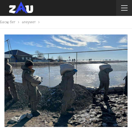
Басқы бет
әлеумет