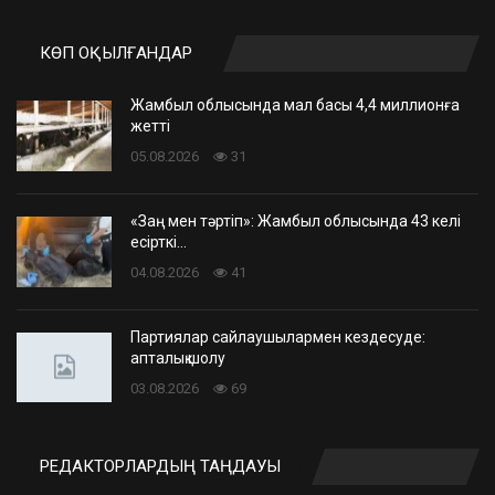
КӨП ОҚЫЛҒАНДАР
Жамбыл облысында мал басы 4,4 миллионға
жетті
05.08.2026
31
«Заң мен тәртіп»: Жамбыл облысында 43 келі
есірткі…
04.08.2026
41
Партиялар сайлаушылармен кездесуде:
апталық шолу
03.08.2026
69
РЕДАКТОРЛАРДЫҢ ТАҢДАУЫ