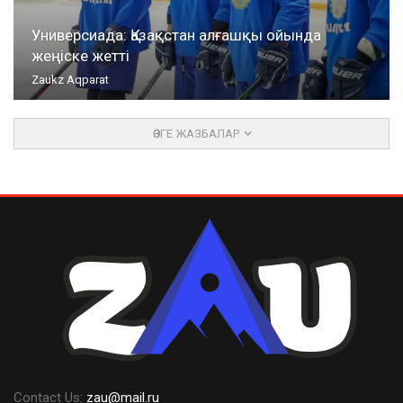
Универсиада: Қазақстан алғашқы ойында
жеңіске жетті
Zaukz Aqparat
ӨЗГЕ ЖАЗБАЛАР
Contact Us:
zau@mail.ru