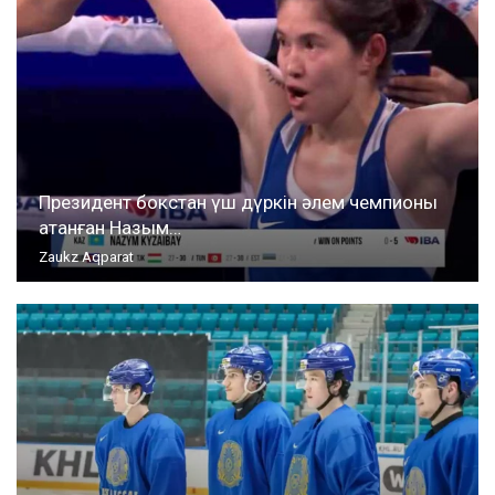
Президент бокстан үш дүркін әлем чемпионы
атанған Назым…
Zaukz Aqparat