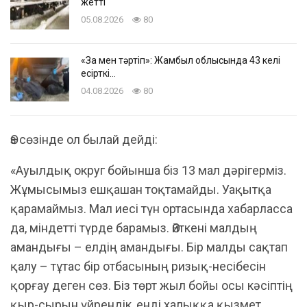
жетті
05.08.2026
80
«Заң мен тәртіп»: Жамбыл облысында 43 келі
есірткі…
04.08.2026
80
Өз сөзінде ол былай дейді:
«Ауылдық округ бойынша біз 13 мал дәрігерміз.
Жұмысымыз ешқашан тоқтамайды. Уақытқа
қарамаймыз. Мал иесі түн ортасында хабарласса
да, міндетті түрде барамыз. Өйткені малдың
амандығы – елдің амандығы. Бір малды сақтап
қалу – тұтас бір отбасының ризық-несібесін
қорғау деген сөз. Біз төрт жыл бойы осы кәсіптің
қыр-сырын үйрендік, енді халыққа қызмет