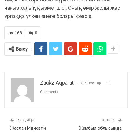
нағыз халық қызметшісі. Оның өмір жолы жас
ұрпаққа үлкен өнеге болары сөзсіз.
163
0
Бөлісу
Zaukz Aqparat
705 Посттар
0
Comments
АЛДЫҢҒЫ
КЕЛЕСІ
Жаслан Мәдиевтің
Жамбыл облысында