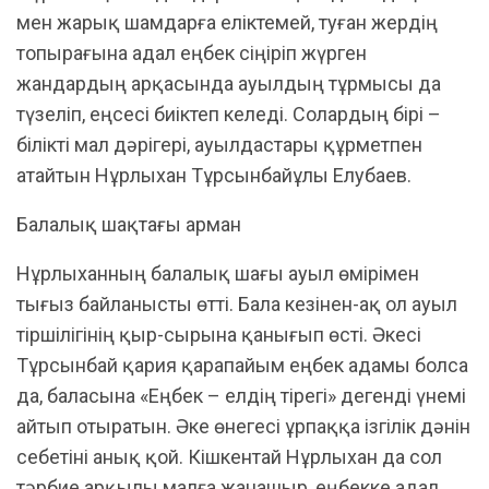
мен жарық шамдарға еліктемей, туған жердің
топырағына адал еңбек сіңіріп жүрген
жандардың арқасында ауылдың тұрмысы да
түзеліп, еңсесі биіктеп келеді. Солардың бірі –
білікті мал дәрігері, ауылдастары құрметпен
атайтын Нұрлыхан Тұрсынбайұлы Елубаев.
Балалық шақтағы арман
Нұрлыханның балалық шағы ауыл өмірімен
тығыз байланысты өтті. Бала кезінен-ақ ол ауыл
тіршілігінің қыр-сырына қанығып өсті. Әкесі
Тұрсынбай қария қарапайым еңбек адамы болса
да, баласына «Еңбек – елдің тірегі» дегенді үнемі
айтып отыратын. Әке өнегесі ұрпаққа ізгілік дәнін
себетіні анық қой. Кішкентай Нұрлыхан да сол
тәрбие арқылы малға жанашыр, еңбекке адал