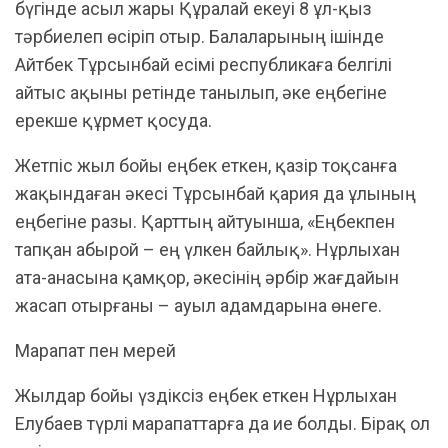
бүгінде асыл жары Құралай екеуі 8 ұл-қыз
тәрбиелеп өсіріп отыр. Балаларының ішінде
Айтбек Тұрсынбай есімі республикаға белгілі
айтыс ақыны ретінде танылып, әке еңбегіне
ерекше құрмет қосуда.
Жетпіс жыл бойы еңбек еткен, қазір тоқсанға
жақындаған әкесі Тұрсынбай қария да ұлының
еңбегіне разы. Қарттың айтуынша, «Еңбекпен
тапқан абырой – ең үлкен байлық». Нұрлыхан
ата-анасына қамқор, әкесінің әрбір жағдайын
жасап отырғаны – ауыл адамдарына өнеге.
Марапат пен мерей
Жылдар бойы үздіксіз еңбек еткен Нұрлыхан
Елубаев түрлі марапаттарға да ие болды. Бірақ ол