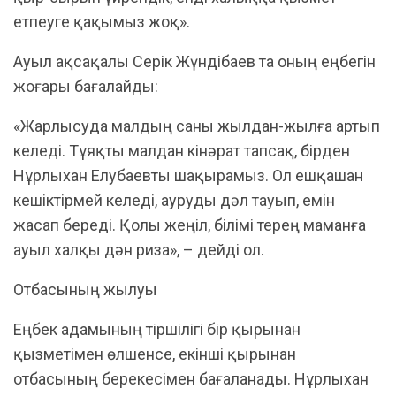
етпеуге қақымыз жоқ».
Ауыл ақсақалы Серік Жүндібаев та оның еңбегін
жоғары бағалайды:
«Жарлысуда малдың саны жылдан-жылға артып
келеді. Тұяқты малдан кінәрат тапсақ, бірден
Нұрлыхан Елубаевты шақырамыз. Ол ешқашан
кешіктірмей келеді, ауруды дәл тауып, емін
жасап береді. Қолы жеңіл, білімі терең маманға
ауыл халқы дән риза», – дейді ол.
Отбасының жылуы
Еңбек адамының тіршілігі бір қырынан
қызметімен өлшенсе, екінші қырынан
отбасының берекесімен бағаланады. Нұрлыхан