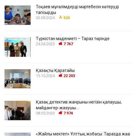
Тоқаев мұғалімдердің мәртебесін көтеруді
тапсырды
02.09.2024
520
Түркістан мәдениеті – Тараз төрінде
24.04.2023
7 767
Қазақтың Қаратайы
15.10.2024
22 203
Қазақ детектив жанрының негізін қалаушы,
майдангер-жазушы…
08.05.2023
7 974
«Жайлы мектеп» Ұлттық жобасы: Таразда жаңа