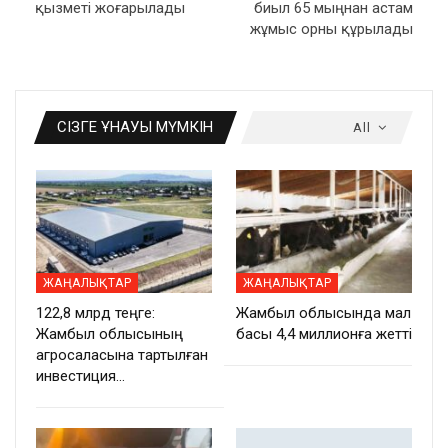
қызметі жоғарылады
биыл 65 мыңнан астам
жұмыс орны құрылады
СІЗГЕ ҰНАУЫ МҮМКІН
All
ЖАҢАЛЫҚТАР
ЖАҢАЛЫҚТАР
122,8 млрд теңге:
Жамбыл облысында мал
Жамбыл облысының
басы 4,4 миллионға жетті
агросаласына тартылған
инвестиция…