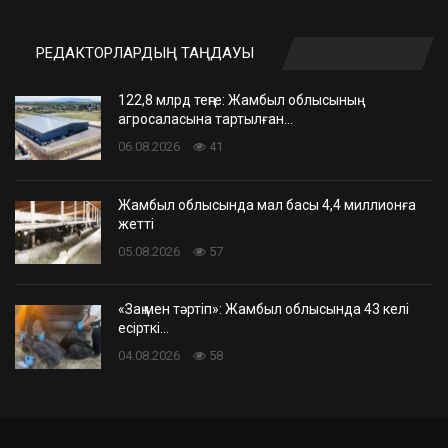
РЕДАКТОРЛАРДЫҢ ТАҢДАУЫ
122,8 млрд теңге: Жамбыл облысының
агросаласына тартылған…
06.08.2026
41
Жамбыл облысында мал басы 4,4 миллионға
жетті
05.08.2026
57
«Заң мен тәртіп»: Жамбыл облысында 43 келі
есірткі…
04.08.2026
58