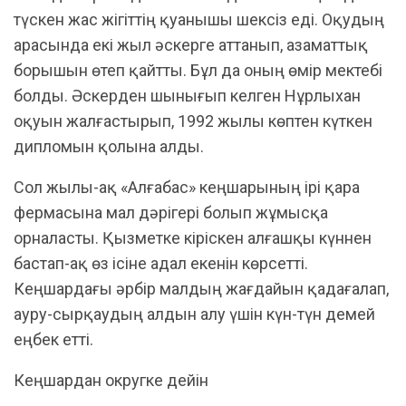
түскен жас жігіттің қуанышы шексіз еді. Оқудың
арасында екі жыл әскерге аттанып, азаматтық
борышын өтеп қайтты. Бұл да оның өмір мектебі
болды. Әскерден шынығып келген Нұрлыхан
оқуын жалғастырып, 1992 жылы көптен күткен
дипломын қолына алды.
Сол жылы-ақ «Алғабас» кеңшарының ірі қара
фермасына мал дәрігері болып жұмысқа
орналасты. Қызметке кіріскен алғашқы күннен
бастап-ақ өз ісіне адал екенін көрсетті.
Кеңшардағы әрбір малдың жағдайын қадағалап,
ауру-сырқаудың алдын алу үшін күн-түн демей
еңбек етті.
Кеңшардан округке дейін