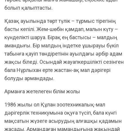
болып қалыптасты.
Қазақ ауылында төрт түлік – тұрмыс тірегінің
басты кепілі. Жем-шөбін қамдап, малын күту –
күнделікті шаруа. Бірақ ең бастысы – малдың
амандығы. Бір малдың індетке ұшырауы бүкіл
табынға қауіп төндіретінін ауылдағы әрбір адам
жақсы біледі. Осындай жауапкершілікті сезінген
бала Нұрлыхан ерте жастан-ақ мал дәрігері
болуды армандады.
Арманға жетелеген білім жолы
1986 жылы ол Құлан зоотехникалық-мал
дәрігерлік техникумына оқуға түсіп, бала күнгі
мақсатын жүзеге асырудың алғашқы қадамын
жасады. Армандаған мамандығына жақындай