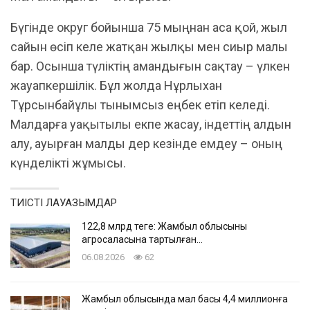
Бүгінде округ бойынша 75 мыңнан аса қой, жыл
сайын өсіп келе жатқан жылқы мен сиыр малы
бар. Осынша түліктің амандығын сақтау – үлкен
жауапкершілік. Бұл жолда Нұрлыхан
Тұрсынбайұлы тынымсыз еңбек етіп келеді.
Малдарға уақытылы екпе жасау, індеттің алдын
алу, ауырған малды дер кезінде емдеу – оның
күнделікті жұмысы.
ТИІСТІ ЛАУАЗЫМДАР
122,8 млрд теңге: Жамбыл облысының
агросаласына тартылған…
06.08.2026
62
Жамбыл облысында мал басы 4,4 миллионға