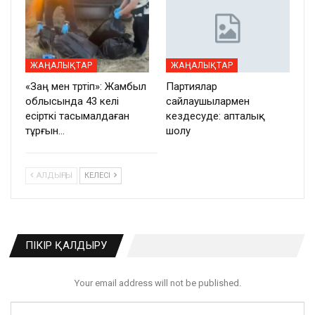
ЖАҢАЛЫҚТАР
ЖАҢАЛЫҚТАР
«Заң мен тәртіп»: Жамбыл
Партиялар
облысында 43 келі
сайлаушылармен
есірткі тасымалдаған
кездесуде: апталық
тұрғын…
шолу
АЛДЫҢҒЫ
КЕЛЕСІ
ПІКІР ҚАЛДЫРУ
Your email address will not be published.