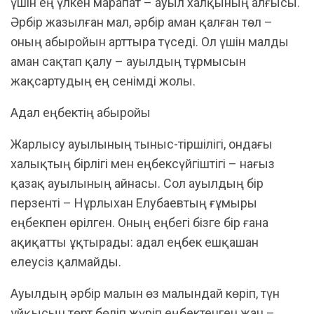
үшін ең үлкен марапат – ауыл халқының алғысы.
Әрбір жазылған мал, әрбір аман қалған төл –
оның абыройын арттыра түседі. Ол үшін малды
аман сақтап қалу – ауылдың тұрмысын
жақсартудың ең сенімді жолы.
Адал еңбектің абыройы
Жарлысу ауылының тыныс-тіршілігі, ондағы
халықтың бірлігі мен еңбексүйгіштігі – нағыз
қазақ ауылының айнасы. Сол ауылдың бір
перзенті – Нұрлыхан Елубаевтың ғұмыры
еңбекпен өрілген. Оның еңбегі бізге бір ғана
ақиқатты ұқтырады: адал еңбек ешқашан
елеусіз қалмайды.
Ауылдың әрбір малын өз малындай көріп, түн
ұйқысын төрт бөліп жүріп еңбектенген жан –