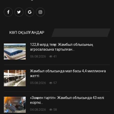
КӨП ОҚЫЛҒАНДАР
122,8 млрд теңге: Жамбыл облысының
агросаласына тартылған…
06.08.2026
41
Жамбыл облысында мал басы 4,4 миллионға
жетті
05.08.2026
57
«Заң мен тәртіп»: Жамбыл облысында 43 келі
есірткі…
04.08.2026
58