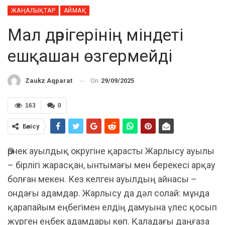
ЖАҢАЛЫҚТАР
АЙМАҚ
Мал дәрігерінің міндеті
ешқашан өзгермейді
On
29/09/2025
Zaukz Aqparat
163
0
Бөлісу
Өрнек ауылдық округіне қарасты Жарлысу ауылы
– бірлігі жарасқан, ынтымағы мен берекесі арқау
болған мекен. Кез келген ауылдың айнасы –
ондағы адамдар. Жарлысу да дәл солай: мұнда
қарапайым еңбегімен елдің дамуына үлес қосып
жүрген еңбек адамдары көп. Қаладағы даңғаза