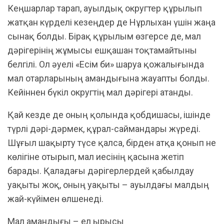
Кеңшарлар тарап, ауылдық округтер құрылып
жатқан күрделі кезеңдер де Нұрлыхан үшін жаңа
сынақ болды. Бірақ құрылым өзгерсе де, мал
дәрігерінің жұмысы ешқашан тоқтамайтыны
белгілі. Ол әуелі «Есім би» шаруа қожалығында
мал отарларының амандығына жауапты болды.
Кейіннен бүкіл округтің мал дәрігері атанды.
Қай кезде де оның қолында қобдишасы, ішінде
түрлі дәрі-дәрмек, құрал-саймандары жүреді.
Шұғыл шақырту түсе қалса, бірден атқа қонып не
көлігіне отырып, мал иесінің қасына жетіп
барады. Қаладағы дәрігерлердей қабылдау
уақыты жоқ, оның уақыты – ауылдағы малдың
жай-күйімен өлшенеді.
Мал амандығы – ел ырысы