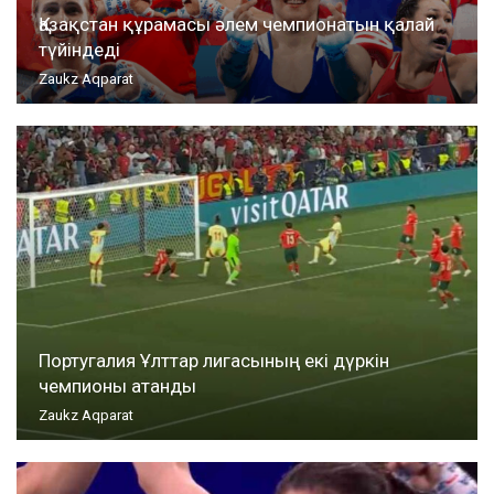
Қазақстан құрамасы әлем чемпионатын қалай
түйіндеді
Zaukz Aqparat
Португалия Ұлттар лигасының екі дүркін
чемпионы атанды
Zaukz Aqparat