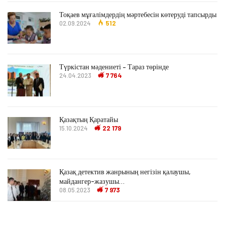
Тоқаев мұғалімдердің мәртебесін көтеруді тапсырды
02.09.2024
512
Түркістан мәдениеті – Тараз төрінде
24.04.2023
7 764
Қазақтың Қаратайы
15.10.2024
22 179
Қазақ детектив жанрының негізін қалаушы,
майдангер-жазушы…
08.05.2023
7 973