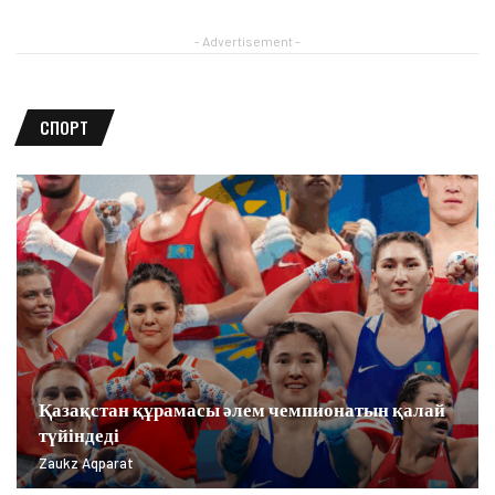
- Advertisement -
СПОРТ
Қазақстан құрамасы әлем чемпионатын қалай
түйіндеді
Zaukz Aqparat