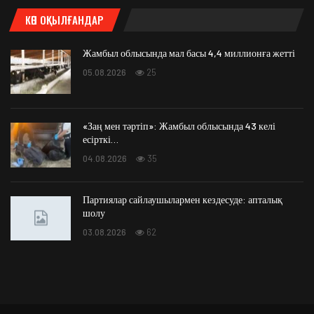
КӨП ОҚЫЛҒАНДАР
Жамбыл облысында мал басы 4,4 миллионға жетті
05.08.2026
25
«Заң мен тәртіп»: Жамбыл облысында 43 келі
есірткі…
04.08.2026
35
Партиялар сайлаушылармен кездесуде: апталық
шолу
03.08.2026
62