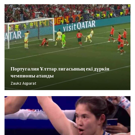
Португалия Ұлттар лигасының екі дүркін
чемпионы атанды
Zaukz Aqparat