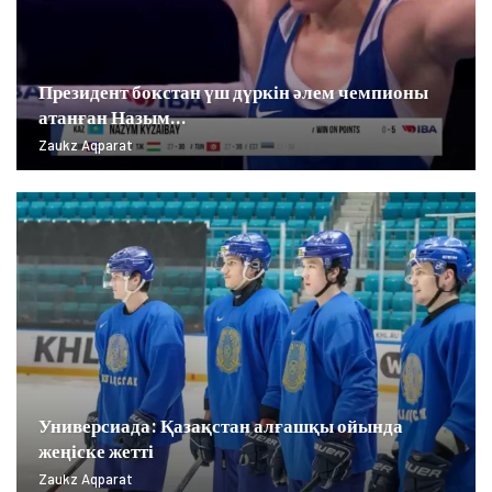
Президент бокстан үш дүркін әлем чемпионы
атанған Назым…
Zaukz Aqparat
Универсиада: Қазақстан алғашқы ойында
жеңіске жетті
Zaukz Aqparat