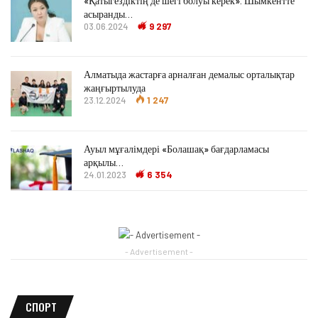
«Қатыгездіктің де шегі болуы керек». Шымкентте
асыранды…
03.06.2024
9 297
Алматыда жастарға арналған демалыс орталықтар
жаңғыртылуда
23.12.2024
1 247
Ауыл мұғалімдері «Болашақ» бағдарламасы
арқылы…
24.01.2023
6 354
- Advertisement -
СПОРТ