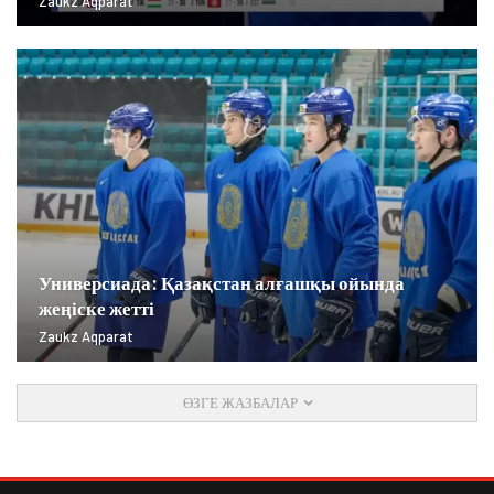
Zaukz Aqparat
Универсиада: Қазақстан алғашқы ойында
жеңіске жетті
Zaukz Aqparat
ӨЗГЕ ЖАЗБАЛАР