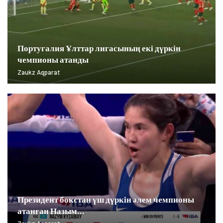
Португалия Ұлттар лигасының екі дүркін
чемпионы атанды
Zaukz Aqparat
Президент бокстан үш дүркін әлем чемпионы
атанған Назым…