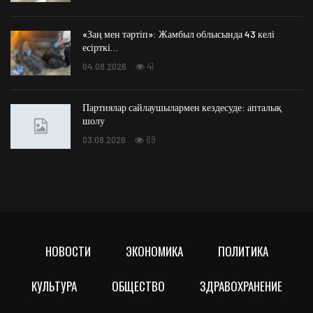
«Заң мен тәртіп»: Жамбыл облысында 43 келі
есірткі…
04.08.2026
41
Партиялар сайлаушылармен кездесуде: апталық
шолу
03.08.2026
69
НОВОСТИ
ЭКОНОМИКА
ПОЛИТИКА
КУЛЬТУРА
ОБЩЕСТВО
ЗДРАВОХРАНЕНИЕ