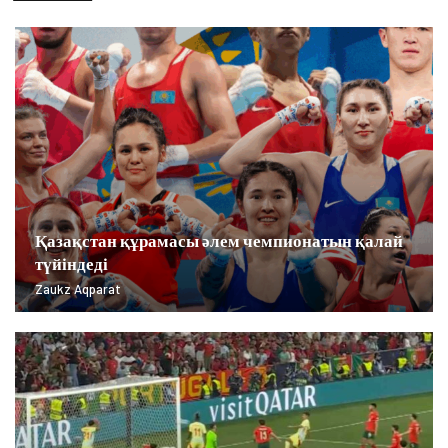
Қазақстан құрамасы әлем чемпионатын қалай
түйіндеді
Zaukz Aqparat