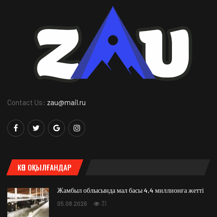
Contact Us:
zau@mail.ru
КӨП ОҚЫЛҒАНДАР
Жамбыл облысында мал басы 4,4 миллионға жетті
05.08.2026
31