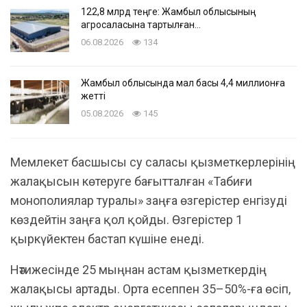
122,8 млрд теңге: Жамбыл облысының
агросаласына тартылған…
06.08.2026
134
Жамбыл облысында мал басы 4,4 миллионға
жетті
05.08.2026
145
Мемлекет басшысы су саласы қызметкерлерінің
жалақысын көтеруге бағытталған «Табиғи
монополиялар туралы» заңға өзгерістер енгізуді
көздейтін заңға қол қойды. Өзгерістер 1
қыркүйектен бастап күшіне енеді.
Нәтижесінде 25 мыңнан астам қызметкердің
жалақысы артады. Орта есеппен 35–50%-ға өсіп,