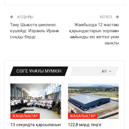
АЛДЫҢҒЫ
КЕЛЕСІ
Таяу Шығыста шиеленіс
Жамбылда 12 жастағы
күшейді: Израиль Иранға
қарындастарын зорлаған
соққы берді
ағайынды екі жігітке үкім
шықты
СІЗГЕ ҰНАУЫ МҮМКІН
All
ЖАҢАЛЫҚТАР
ЖАҢАЛЫҚТАР
13 секундта қарсыласын
122,8 млрд теңге: