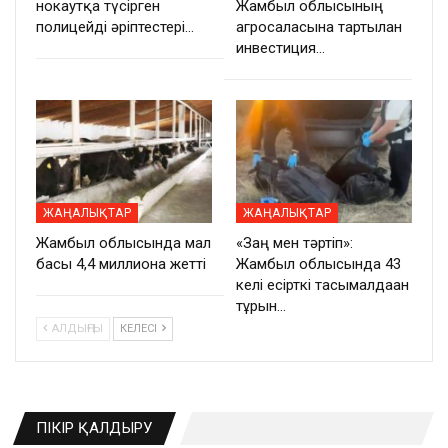
нокаутқа түсірген
Жамбыл облысының
полицейді әріптестері…
агросаласына тартылған
инвестиция…
ЖАҢАЛЫҚТАР
ЖАҢАЛЫҚТАР
Жамбыл облысында мал
«Заң мен тәртіп»:
басы 4,4 миллионға жетті
Жамбыл облысында 43
келі есірткі тасымалдаған
тұрғын…
АЛДЫҢҒЫ
КЕЛЕСІ
ПІКІР ҚАЛДЫРУ