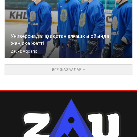
Универсиада: Қазақстан алғашқы ойында
жеңіске жетті
Zaukz Aqparat
ӨЗГЕ ЖАЗБАЛАР