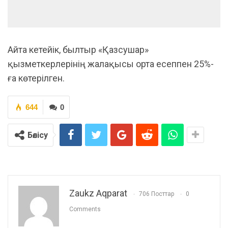
Айта кетейік, былтыр «Қазсушар»
қызметкерлерінің жалақысы орта есеппен 25%-
ға көтерілген.
644
0
Бөлісу
Zaukz Aqparat
706 Посттар
0
Comments