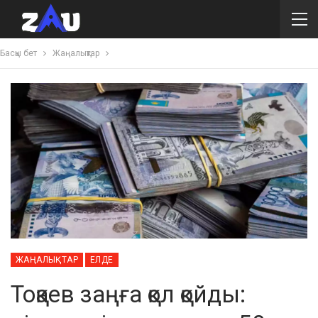
Басқы бет
Жаңалықтар
ЖАҢАЛЫҚТАР
ЕЛДЕ
Тоқаев заңға қол қойды: