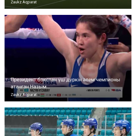
Zaukz Aqparat
Президент бокстан үш дүркін әлем чемпионы
атанған Назым…
Zaukz Aqparat