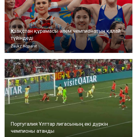
Қазақстан құрамасы әлем чемпионатын қалай
түйіндеді
Zaukz Aqparat
Португалия Ұлттар лигасының екі дүркін
чемпионы атанды