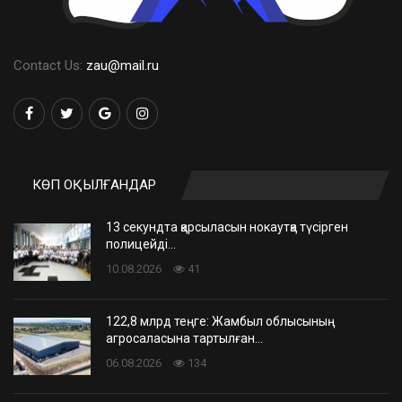
Contact Us:
zau@mail.ru
КӨП ОҚЫЛҒАНДАР
13 секундта қарсыласын нокаутқа түсірген
полицейді…
10.08.2026
41
122,8 млрд теңге: Жамбыл облысының
агросаласына тартылған…
06.08.2026
134