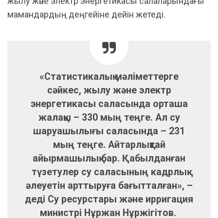
жылу және электр энергетикасы салаларындағы
мамандардың деңгейіне дейін жетеді.
«Статистикалық мәліметтерге
сәйкес, жылу және электр
энергетикасы саласында орташа
жалақы – 330 мың теңге. Ал су
шаруашылығы саласында – 231
мың теңге. Айтарлықтай
айырмашылық бар. Қабылданған
түзетулер су саласының кадрлық
әлеуетін арттыруға бағытталған», –
деді Су ресурстары және ирригация
министрі Нұржан Нұржігітов.