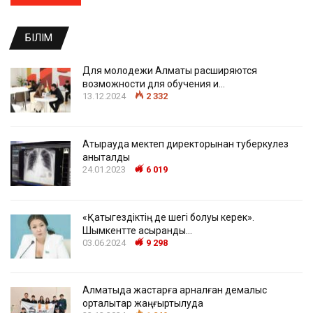
БІЛІМ
Для молодежи Алматы расширяются
возможности для обучения и…
13.12.2024
2 332
Атырауда мектеп директорынан туберкулез
анықталды
24.01.2023
6 019
«Қатыгездіктің де шегі болуы керек».
Шымкентте асыранды…
03.06.2024
9 298
Алматыда жастарға арналған демалыс
орталықтар жаңғыртылуда