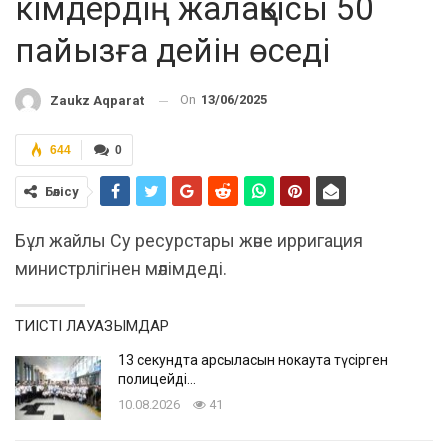
кімдердің жалақысы 50
пайызға дейін өседі
On
13/06/2025
Zaukz Aqparat
644
0
Бөлісу
Бұл жайлы Су ресурстары және ирригация
министрлігінен мәлімдеді.
ТИІСТІ ЛАУАЗЫМДАР
13 секундта қарсыласын нокаутқа түсірген
полицейді…
10.08.2026
41