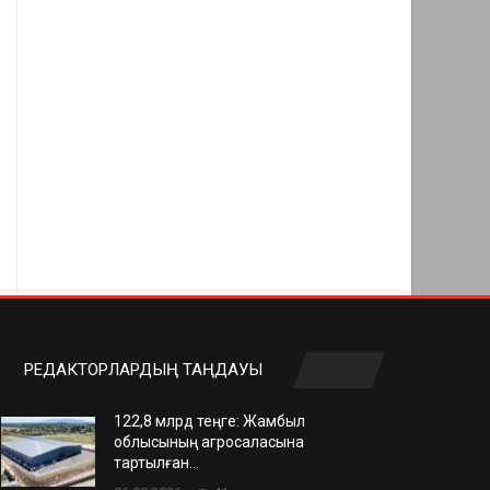
РЕДАКТОРЛАРДЫҢ ТАҢДАУЫ
122,8 млрд теңге: Жамбыл
облысының агросаласына
тартылған…