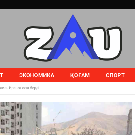
Т
ЭКОНОМИКА
ҚОҒАМ
СПОРТ
иль Иранға соққы берді