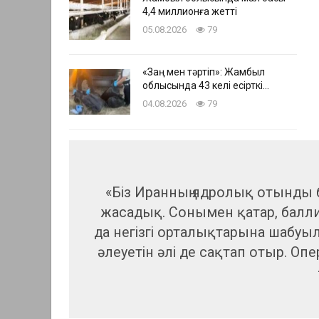
4,4 миллионға жетті
05.08.2026
79
«Заң мен тәртіп»: Жамбыл
облысында 43 келі есірткі…
04.08.2026
79
«Біз Иранның ядролық отынды 
жасадық. Сонымен қатар, бал
да негізгі орталықтарына шабуыл
әлеуетін әлі де сақтап отыр. Оп