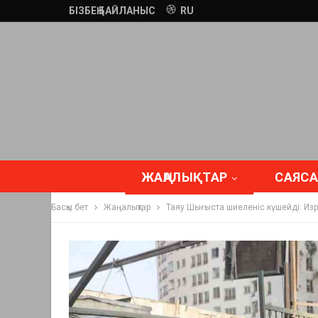
БІЗБЕҢ БАЙЛАНЫС
RU
ЖАҢАЛЫҚТАР
САЯСА
Басқы бет
Жаңалықтар
Таяу Шығыста шиеленіс күшейді: Изра