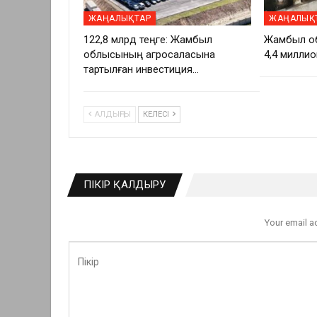
ЖАҢАЛЫҚТАР
ЖАҢАЛЫҚ
122,8 млрд теңге: Жамбыл
Жамбыл о
облысының агросаласына
4,4 миллио
тартылған инвестиция…
АЛДЫҢҒЫ
КЕЛЕСІ
ПІКІР ҚАЛДЫРУ
Your email a