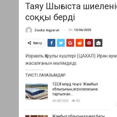
Таяу Шығыста шиелені
соққы берді
On
13/06/2025
Zaukz Aqparat
Бөлісу
Израиль Қарулы күштері (ЦАХАЛ) Иран а
жасалғанын мәлімдеді.
ТИІСТІ ЛАУАЗЫМДАР
122,8 млрд теңге: Жамбыл
облысының агросаласына
тартылған…
06.08.2026
60
Жамбыл облысында мал басы