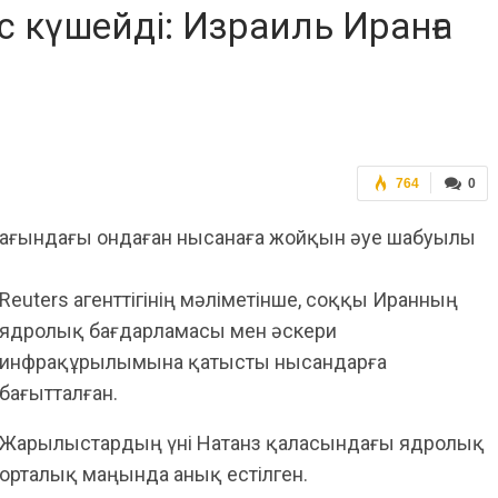
с күшейді: Израиль Иранға
764
0
умағындағы ондаған нысанаға жойқын әуе шабуылы
Reuters агенттігінің мәліметінше, соққы Иранның
ядролық бағдарламасы мен әскери
инфрақұрылымына қатысты нысандарға
бағытталған.
Жарылыстардың үні Натанз қаласындағы ядролық
орталық маңында анық естілген.