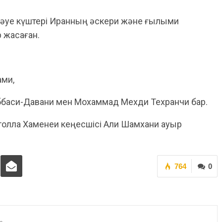
ң әуе күштері Иранның әскери және ғылыми
 жасаған.
ми,
баси-Давани мен Мохаммад Мехди Техранчи бар.
ятолла Хаменеи кеңесшісі Али Шамхани ауыр
764
0