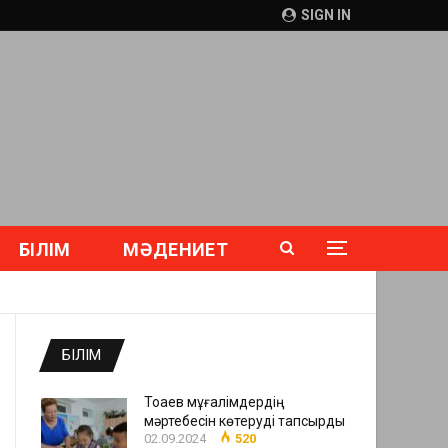
SIGN IN
БІЛІМ
МӘДЕНИЕТ
БІЛІМ
Тоқаев мұғалімдердің
мәртебесін көтеруді тапсырды
02.09.2024
520