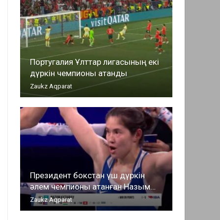
Португалия Ұлттар лигасының екі
дүркін чемпионы атанды
Zaukz Aqparat
Президент бокстан үш дүркін
әлем чемпионы атанған Назым…
Zaukz Aqparat