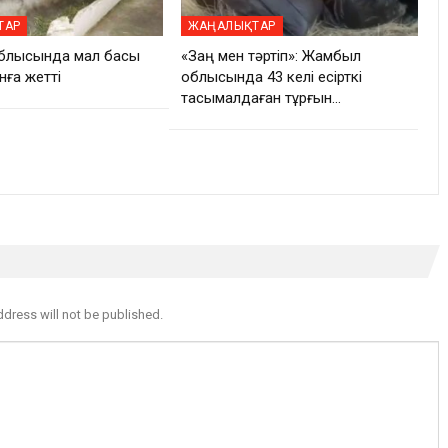
ТАР
ЖАҢАЛЫҚТАР
блысында мал басы
«Заң мен тәртіп»: Жамбыл
нға жетті
облысында 43 келі есірткі
тасымалдаған тұрғын…
ddress will not be published.