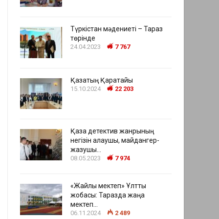
Түркістан мәдениеті – Тараз
төрінде
24.04.2023
7 767
Қазақтың Қаратайы
15.10.2024
22 203
Қазақ детектив жанрының
негізін қалаушы, майдангер-
жазушы…
08.05.2023
7 974
«Жайлы мектеп» Ұлттық
жобасы: Таразда жаңа
мектеп…
06.11.2024
2 489