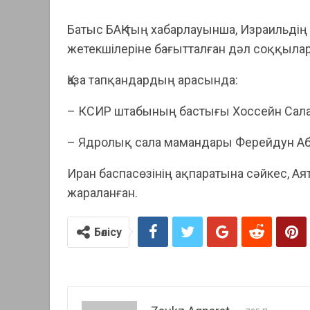
Батыс БАҚ-тың хабарлауынша, Израильді
жетекшілеріне бағытталған дәл соққылар
Қаза тапқандардың арасында:
– КСИР штабының бастығы Хоссейн Сала
– Ядролық сала мамандары Ферейдун Аб
Иран баспасөзінің ақпаратына сәйкес, А
жараланған.
Бөлісу