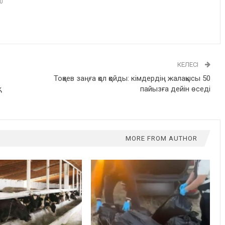
0
КЕЛЕСІ
Тоқаев заңға қол қойды: кімдердің жалақысы 50
пайызға дейін өседі
MORE FROM AUTHOR