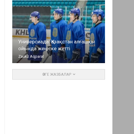
Универсиада: Қазақстан алғашқы
ойында жеңіске жетті
Zaukz Aqparat
ӨЗГЕ ЖАЗБАЛАР