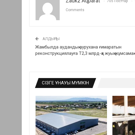
Zaukz Aqparat
705 Посттар
Comments
АЛДЫҢҒЫ
Жамбылда аудандық аурухана ғимаратын
реконструкциялауға Т2,3 млрд-қа жуық жұмсамақ
СІЗГЕ ҰНАУЫ МҮМКІН