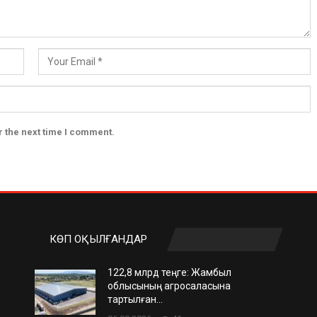
r the next time I comment.
КӨП ОҚЫЛҒАНДАР
122,8 млрд теңге: Жамбыл
облысының агросаласына
тартылған…