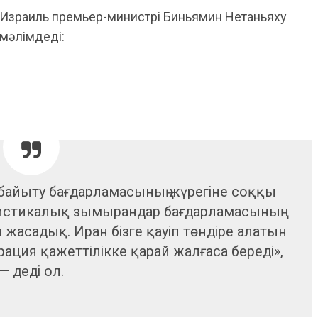
Израиль премьер-министрі Биньямин Нетаньяху
мәлімдеді:
байыту бағдарламасының жүрегіне соққы
листикалық зымырандар бағдарламасының
 жасадық. Иран бізге қауіп төндіре алатын
ерация қажеттілікке қарай жалғаса береді»,
— деді ол.