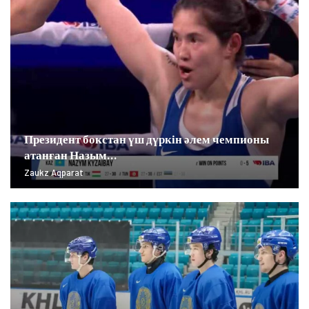
Президент бокстан үш дүркін әлем чемпионы
атанған Назым…
Zaukz Aqparat