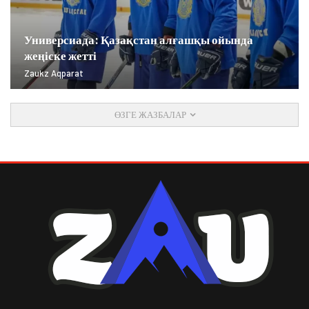
Универсиада: Қазақстан алғашқы ойында
жеңіске жетті
Zaukz Aqparat
ӨЗГЕ ЖАЗБАЛАР