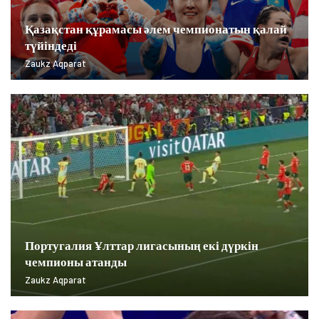
Қазақстан құрамасы әлем чемпионатын қалай
түйіндеді
Zaukz Aqparat
Португалия Ұлттар лигасының екі дүркін
чемпионы атанды
Zaukz Aqparat