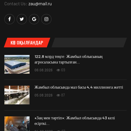
Contact Us:
zau@mail.ru
КӨП ОҚЫЛҒАНДАР
122,8 млрд теңге: Жамбыл облысының
агросаласына тартылған…
06.08.2026
69
Жамбыл облысында мал басы 4,4 миллионға жетті
05.08.2026
87
«Заң мен тәртіп»: Жамбыл облысында 43 келі
есірткі…