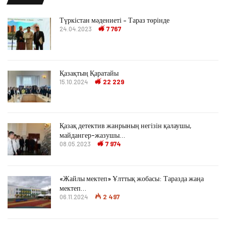
Түркістан мәдениеті – Тараз төрінде
24.04.2023
7 767
Қазақтың Қаратайы
15.10.2024
22 229
Қазақ детектив жанрының негізін қалаушы,
майдангер-жазушы…
08.05.2023
7 974
«Жайлы мектеп» Ұлттық жобасы: Таразда жаңа
мектеп…
06.11.2024
2 497