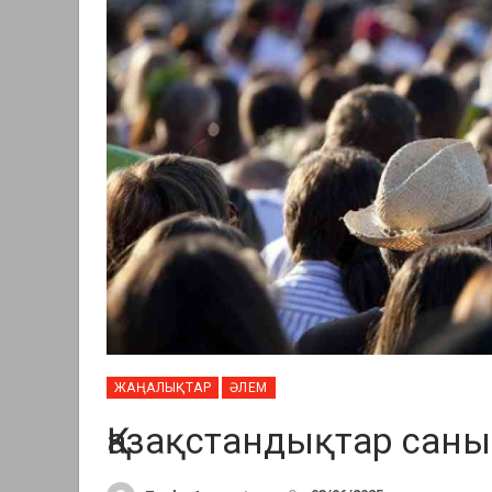
ЖАҢАЛЫҚТАР
ӘЛЕМ
Қазақстандықтар саны