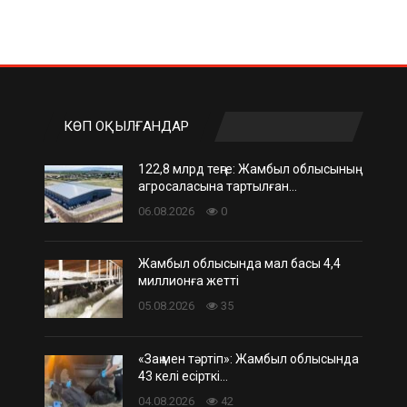
КӨП ОҚЫЛҒАНДАР
122,8 млрд теңге: Жамбыл облысының
агросаласына тартылған…
06.08.2026
0
Жамбыл облысында мал басы 4,4
миллионға жетті
05.08.2026
35
«Заң мен тәртіп»: Жамбыл облысында
43 келі есірткі…
04.08.2026
42