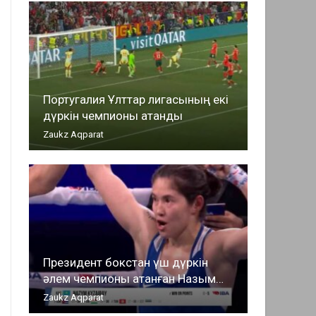
Португалия Ұлттар лигасының екі
дүркін чемпионы атанды
Zaukz Aqparat
Президент бокстан үш дүркін
әлем чемпионы атанған Назым…
Zaukz Aqparat