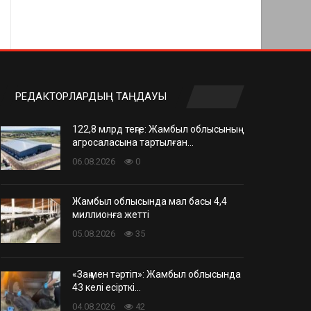
РЕДАКТОРЛАРДЫҢ ТАҢДАУЫ
122,8 млрд теңге: Жамбыл облысының
агросаласына тартылған…
06.08.2026
0
Жамбыл облысында мал басы 4,4
миллионға жетті
05.08.2026
35
«Заң мен тәртіп»: Жамбыл облысында
43 келі есірткі…
04.08.2026
42