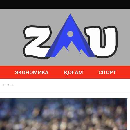
ЭКОНОМИКА
ҚОҒАМ
СПОРТ
ға өскен