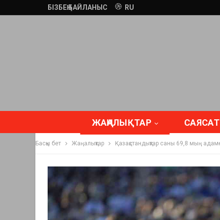
БІЗБЕҢ БАЙЛАНЫС
RU
ЖАҢАЛЫҚТАР
САЯСАТ
Басқы бет
Жаңалықтар
Қазақстандықтар саны 69,8 мың адам