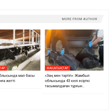
MORE FROM AUTHOR
ТАР
ЖАҢАЛЫҚТАР
блысында мал басы
«Заң мен тәртіп»: Жамбыл
нға жетті
облысында 43 келі есірткі
тасымалдаған тұрғын…