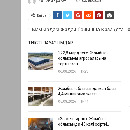
On
03/06/2025
Zaukz Aqparat
Бөлісу
1 мамырдағы жағдай бойынша Қазақстан 
ТИІСТІ ЛАУАЗЫМДАР
122,8 млрд теңге: Жамбыл
облысының агросаласына
тартылған…
06.08.2026
23
Жамбыл облысында мал басы
4,4 миллионға жетті
05.08.2026
41
«Заң мен тәртіп»: Жамбыл
облысында 43 келі есірткі…