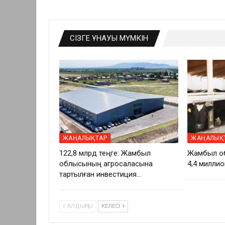
СІЗГЕ ҰНАУЫ МҮМКІН
ЖАҢАЛЫҚТАР
ЖАҢАЛЫҚ
122,8 млрд теңге: Жамбыл
Жамбыл о
облысының агросаласына
4,4 миллио
тартылған инвестиция…
АЛДЫҢҒЫ
КЕЛЕСІ