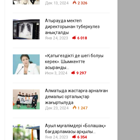
Дек 13, 2024
2 326
Атырауда мектеп
директорынан туберкулез
анықталды
Янв 24, 2023
6 018
«Қатыгездіктің де шегі болуы
керек». Шымкентте
асыранды…
Июн 3, 2024
9 297
Алматыда жастарға арналған
демалыс орталықтар
жаңғыртылуда
Дек 23, 2024
1 247
Ауыл мұғалімдері «Болашақ»
бағдарламасы арқылы…
Янв 24, 2023
6 354