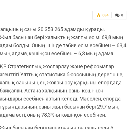
684
0
халқының саны 20 353 265 адамды құрады.
Жыл басынан бері халықтың жалпы өсімі 69,8 мың
адам болды. Оның ішінде табиғи өсім есебінен – 63,4
мың адамға, көші-қон есебінен – 6,3 мың адамға.
ҚР Стратегиялық жоспарлау және реформалар
агенттігі Ұлттық статистика бюросының дерегінше,
халық санының ең жоғары өсу қарқыны елордада
байқалған. Астана халқының саны көші-қон
ағындары есебінен артып келеді. Мәселен, елорда
тұрғындарының саны жыл басынан бері 29,7 мың
адамға өсті, оның 78,3%-ы көші-қон есебінен.
Жыл басынан бері көші-қонның оң сальдосы 5