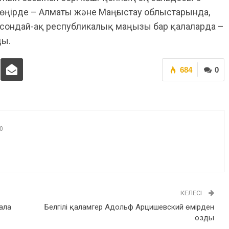
өңірде – Алматы және Маңғыстау облыстарында,
сондай-ақ республикалық маңызы бар қалаларда –
ды.
684
0
0
КЕЛЕСІ
бала
Белгілі қаламгер Адольф Арцишевский өмірден
озды