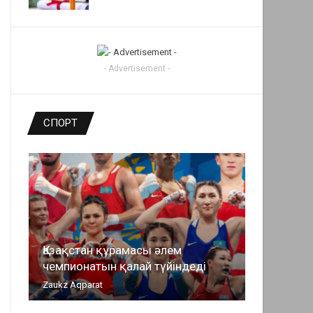
- Advertisement -
СПОРТ
Қазақстан құрамасы әлем
чемпионатын қалай түйіндеді
Zaukz Aqparat