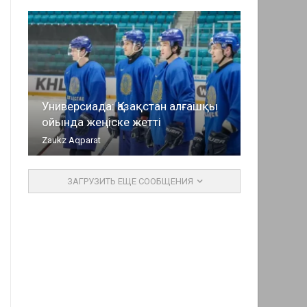
Универсиада: Қазақстан алғашқы
ойында жеңіске жетті
Zaukz Aqparat
ЗАГРУЗИТЬ ЕЩЕ СООБЩЕНИЯ