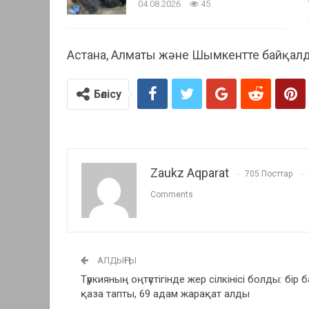
04.08.2026
45
Астана, Алматы және Шымкентте байқал
Бөлісу
Zaukz Aqparat
705 Посттар
Comments
АЛДЫҢҒЫ
Түркияның оңтүстігінде жер сілкінісі болды: бір 
қаза тапты, 69 адам жарақат алды