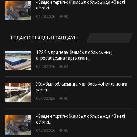
«Заң мен тәртіп»: Жамбыл облысында 43 келі
есірткі…
04.08.2026
80
РЕДАКТОРЛАРДЫҢ ТАҢДАУЫ
122,8 млрд теңге: Жамбыл облысының
агросаласына тартылған…
06.08.2026
62
Жамбыл облысында мал басы 4,4 миллионға
жетті
05.08.2026
80
«Заң мен тәртіп»: Жамбыл облысында 43 келі
есірткі…
04.08.2026
80