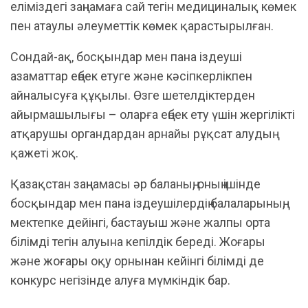
еліміздегі заңнамаға сай тегін медициналық көмек
пен атаулы әлеуметтік көмек қарастырылған.
Сондай-ақ, босқындар мен пана іздеуші
азаматтар еңбек етуге және кәсіпкерлікпен
айналысуға құқылы. Өзге шетелдіктерден
айырмашылығы – оларға еңбек ету үшін жергілікті
атқарушы органдардан арнайы рұқсат алудың
қажеті жоқ.
Қазақстан заңнамасы әр баланың, оның ішінде
босқындар мен пана іздеушілердің балаларының,
мектепке дейінгі, бастауыш және жалпы орта
білімді тегін алуына кепілдік береді. Жоғары
және жоғары оқу орнынан кейінгі білімді де
конкурс негізінде алуға мүмкіндік бар.