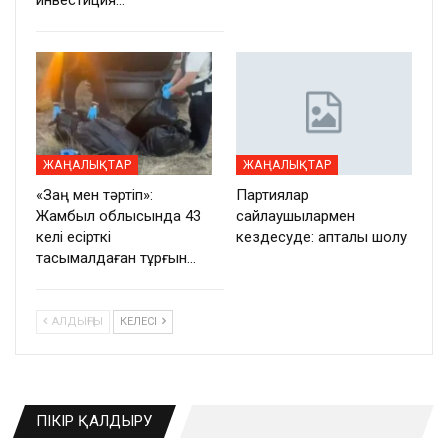
ЖАҢАЛЫҚТАР
ЖАҢАЛЫҚТАР
«Заң мен тәртіп»:
Партиялар
Жамбыл облысында 43
сайлаушылармен
келі есірткі
кездесуде: апталық шолу
тасымалдаған тұрғын…
АЛДЫҢҒЫ
КЕЛЕСІ
ПІКІР ҚАЛДЫРУ