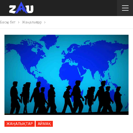
Басқы бет
Жаңалықтар
ЖАҢАЛЫҚТАР
АЙМАҚ