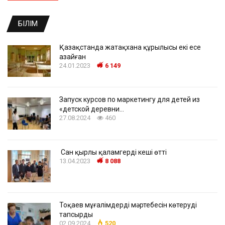
БІЛІМ
Қазақстанда жатақхана құрылысы екі есе
азайған
24.01.2023
6 149
Запуск курсов по маркетингу для детей из
«детской деревни…
27.08.2024
460
Сан қырлы қаламгердің кеші өтті
13.04.2023
8 088
Тоқаев мұғалімдердің мәртебесін көтеруді
тапсырды
02.09.2024
520