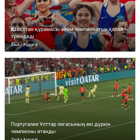
Қазақстан құрамасы әлем чемпионатын қалай
түйіндеді
Zaukz Aqparat
Португалия Ұлттар лигасының екі дүркін
чемпионы атанды
Zaukz Aqparat