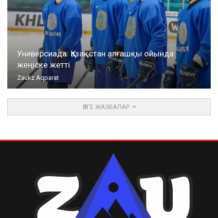
Универсиада: Қазақстан алғашқы ойында
жеңіске жетті
Zaukz Aqparat
ӨЗГЕ ЖАЗБАЛАР