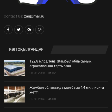
Contact Us:
zau@mail.ru
КӨП ОҚЫЛҒАНДАР
122,8 млрд теңге: Жамбыл облысының
агросаласына тартылған…
06.08.2026
62
Жамбыл облысында мал басы 4,4 миллионға
жетті
05.08.2026
80