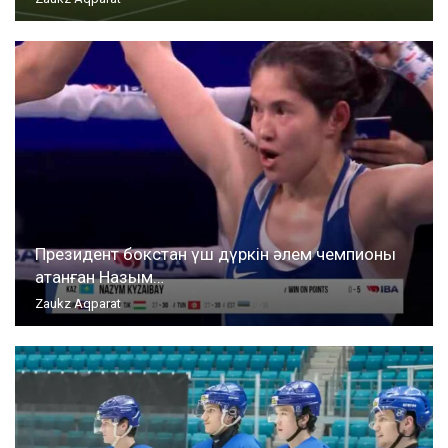
Президент бокстан үш дүркін әлем чемпионы
атанған Назым…
Zaukz Aqparat