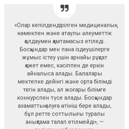
«Олар кепілдендірілген медициналық
көмекпен және атаулы әлеуметтік
қолдаумен қамтамасыз етіледі.
Босқындар мен пана іздеушілерге
жұмыс істеу үшін арнайы рұқсат
қажет емес, кәсіппен де еркін
айналыса алады. Балалары
мектепке дейінгі және орта білімді
тегін алады, ал жоғары білімге
конкурспен түсе алады. Босқындар
азаматтық алуға өтініш бере алады,
бұл ретте соттылығы туралы
анықтама талап етілмейді», —