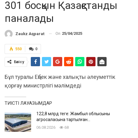
301 босқын Қазақстанды
паналады
On
25/04/2025
Zaukz Aqparat
550
0
Бөлісу
Бұл туралы Еңбек және халықты әлеуметтік
қорғау министрлігі мәлімдеді
ТИІСТІ ЛАУАЗЫМДАР
122,8 млрд теңге: Жамбыл облысының
агросаласына тартылған…
06.08.2026
68