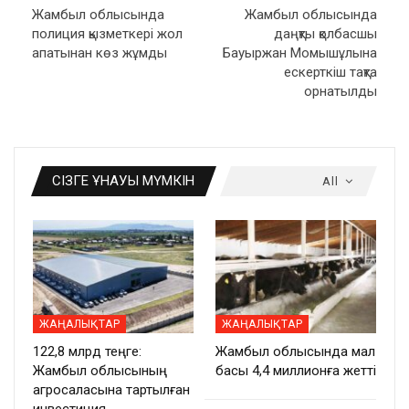
Жамбыл облысында
Жамбыл облысында
полиция қызметкері жол
даңқты қолбасшы
апатынан көз жұмды
Бауыржан Момышұлына
ескерткіш тақта
орнатылды
СІЗГЕ ҰНАУЫ МҮМКІН
All
ЖАҢАЛЫҚТАР
ЖАҢАЛЫҚТАР
122,8 млрд теңге:
Жамбыл облысында мал
Жамбыл облысының
басы 4,4 миллионға жетті
агросаласына тартылған
инвестиция…