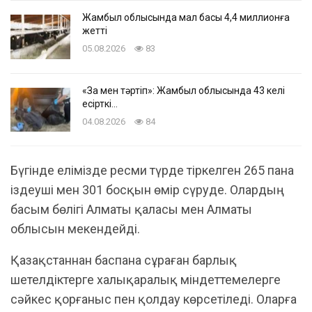
Жамбыл облысында мал басы 4,4 миллионға
жетті
05.08.2026
83
«Заң мен тәртіп»: Жамбыл облысында 43 келі
есірткі…
04.08.2026
84
Бүгінде елімізде ресми түрде тіркелген 265 пана
іздеуші мен 301 босқын өмір сүруде. Олардың
басым бөлігі Алматы қаласы мен Алматы
облысын мекендейді.
Қазақстаннан баспана сұраған барлық
шетелдіктерге халықаралық міндеттемелерге
сәйкес қорғаныс пен қолдау көрсетіледі. Оларға